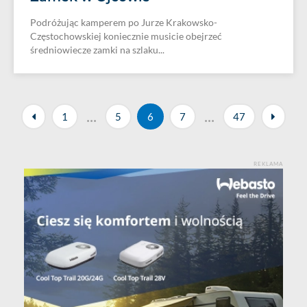
Podróżując kamperem po Jurze Krakowsko-
Częstochowskiej koniecznie musicie obejrzeć
średniowiecze zamki na szlaku...
...
...
1
5
6
7
47
REKLAMA