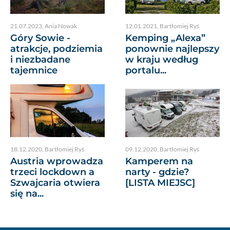
21.07.2023
,
Ania Nowak
12.01.2021
,
Bartłomiej Ryś
Góry Sowie -
Kemping „Alexa”
atrakcje, podziemia
ponownie najlepszy
i niezbadane
w kraju według
tajemnice
portalu...
18.12.2020
,
Bartłomiej Ryś
09.12.2020
,
Bartłomiej Ryś
Austria wprowadza
Kamperem na
trzeci lockdown a
narty - gdzie?
Szwajcaria otwiera
[LISTA MIEJSC]
się na...