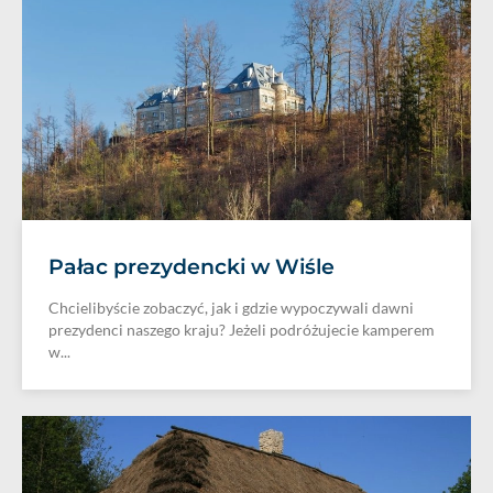
Pałac prezydencki w Wiśle
Chcielibyście zobaczyć, jak i gdzie wypoczywali dawni
prezydenci naszego kraju? Jeżeli podróżujecie kamperem
w...