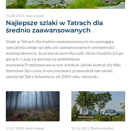
11.08.2023
,
Ania Nowak
Najlepsze szlaki w Tatrach dla
średnio zaawansowanych
Szlaki w Tatrach dla średnio zaawansowanych nie wymagają
specjalistycznego sprzętu ani zaawansowanych umiejętności
wspinaczkowych. Są przeznaczone dla osób, które chodziły już po
górach i czują się gotowe na ambitniejsze
wyzwania.Przedstawione w tym artykule szklaki wybrał dla Was
Stanisław Styrczula, licencjonowany przewodnik tatrzański,
założyciel Tatra Adventure, od 2004 roku ratownik...
21.07.2023
,
Ania Nowak
12.01.2021
,
Bartłomiej Ryś