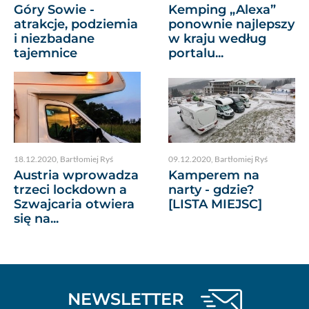
Góry Sowie -
Kemping „Alexa”
atrakcje, podziemia
ponownie najlepszy
i niezbadane
w kraju według
tajemnice
portalu...
18.12.2020
,
Bartłomiej Ryś
09.12.2020
,
Bartłomiej Ryś
Austria wprowadza
Kamperem na
trzeci lockdown a
narty - gdzie?
Szwajcaria otwiera
[LISTA MIEJSC]
się na...
NEWSLETTER