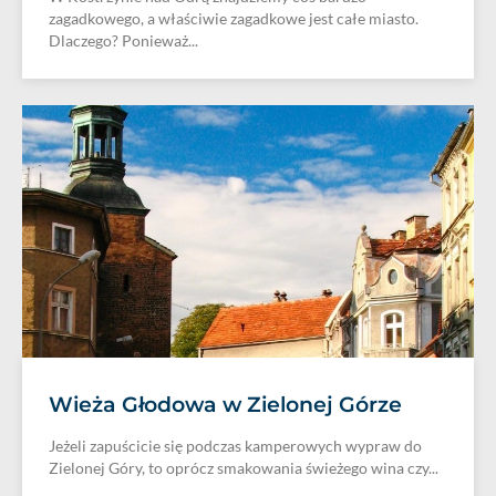
zagadkowego, a właściwie zagadkowe jest całe miasto.
Dlaczego? Ponieważ...
Wieża Głodowa w Zielonej Górze
Jeżeli zapuścicie się podczas kamperowych wypraw do
Zielonej Góry, to oprócz smakowania świeżego wina czy...