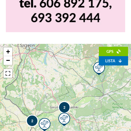
+
GPS
−
LISTA
2
2