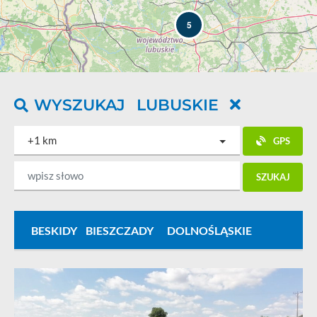
5
WYSZUKAJ
LUBUSKIE
8
+1 km
GPS
2
SZUKAJ
3
BESKIDY
BIESZCZADY
DOLNOŚLĄSKIE
GÓRY ŚW
Leaflet
| ©
OpenStreetMap
contributors