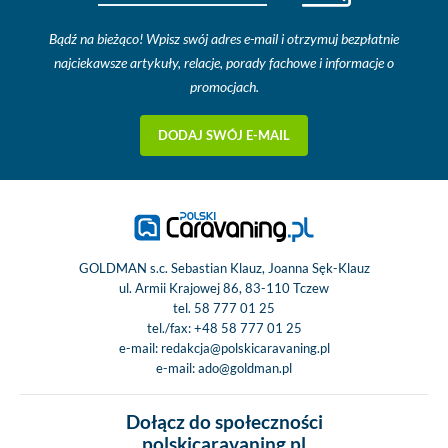
Bądź na bieżąco! Wpisz swój adres e-mail i otrzymuj bezpłatnie
najciekawsze artykuły, relacje, porady fachowe i informacje o
promocjach.
DODAJ SWÓJ E-MAIL
GOLDMAN s.c. Sebastian Klauz, Joanna Sęk-Klauz
ul. Armii Krajowej 86, 83-110 Tczew
tel.
58 777 01 25
tel./fax:
+48 58 777 01 25
e-mail:
redakcja@polskicaravaning.pl
e-mail:
ado@goldman.pl
Dołącz do społeczności
polskicaravaning.pl