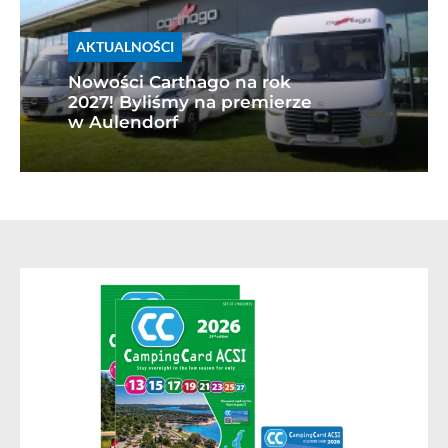
AKTUALNOŚCI
Nowości Carthago na rok
2027! Byliśmy na premierze
w Aulendorf