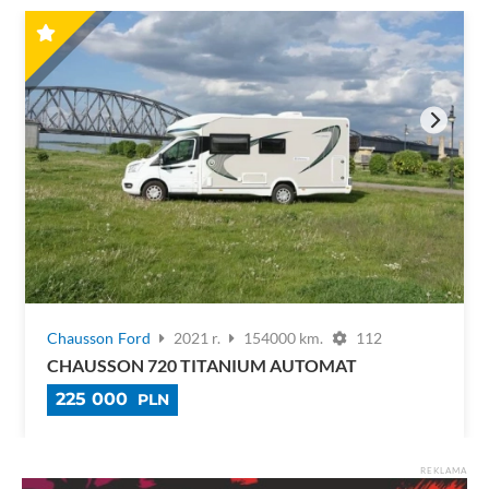
Chausson
Ford
2021 r.
154000 km.
112
CHAUSSON 720 TITANIUM AUTOMAT
225 000
PLN
REKLAMA