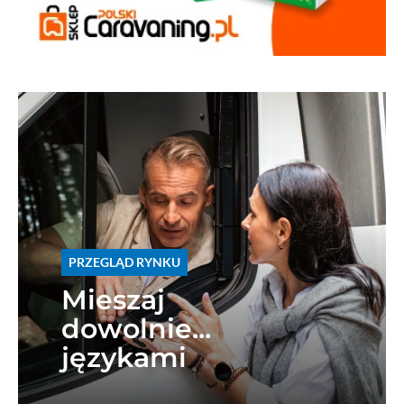
PRZEGLĄD RYNKU
Mieszaj
dowolnie...
językami