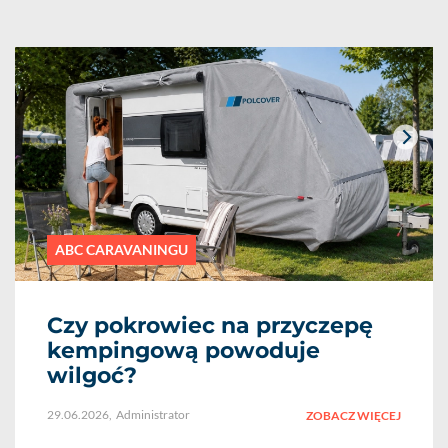
ABC CARAVANINGU
Czy pokrowiec na przyczepę
kempingową powoduje
wilgoć?
29.06.2026
,
Administrator
ZOBACZ WIĘCEJ