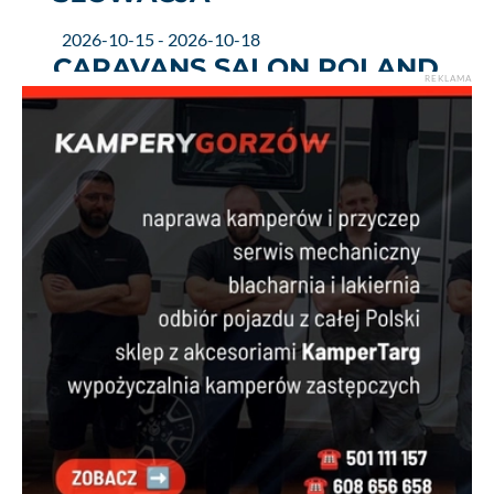
2026-10-15 - 2026-10-18
CARAVANS SALON POLAND
REKLAMA
2026
2027-01-16 - 2027-01-24
CMT STUTTGART 2027
2027-03-06 - 2027-03-07
CAMPER & ADVENTURE
EXPO 2027
2027-04-02 - 2027-04-04
CAMPER & CARAVAN SHOW
2027
2027-06-29 - 2027-06-29
WORLD CAMPING DAY