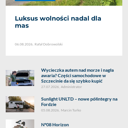
Luksus wolności nadal dla
mas
06.08.2026
,
Rafał Dobrowolski
Wycieczka autem nad morze i nagła
awaria? Części samochodowe w
Szczecinie da się szybko kupić
27.07.2026
,
Administrator
Sunlight UNLTD – nowe półintegry na
Fordzie
05.08.2026
,
Marcin Turko
N°08 Horizon