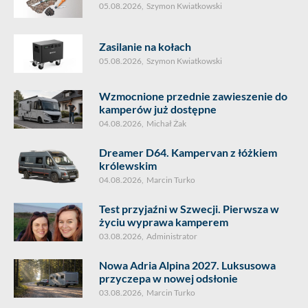
05.08.2026
,
Szymon Kwiatkowski
Zasilanie na kołach
05.08.2026
,
Szymon Kwiatkowski
Wzmocnione przednie zawieszenie do
kamperów już dostępne
04.08.2026
,
Michał Żak
Dreamer D64. Kampervan z łóżkiem
królewskim
04.08.2026
,
Marcin Turko
Test przyjaźni w Szwecji. Pierwsza w
życiu wyprawa kamperem
03.08.2026
,
Administrator
Nowa Adria Alpina 2027. Luksusowa
przyczepa w nowej odsłonie
03.08.2026
,
Marcin Turko