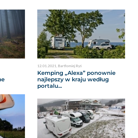
12.01.2021
,
Bartłomiej Ryś
Kemping „Alexa” ponownie
ne
najlepszy w kraju według
portalu...