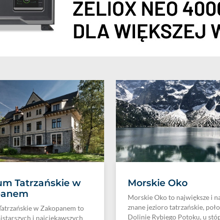
m Tatrzańskie w
Morskie Oko
panem
Morskie Oko to największe i n
znane jezioro tatrzańskie, poł
atrzańskie w Zakopanem to
Dolinie Rybiego Potoku, u stóp.
ajstarszych i najciekawszych