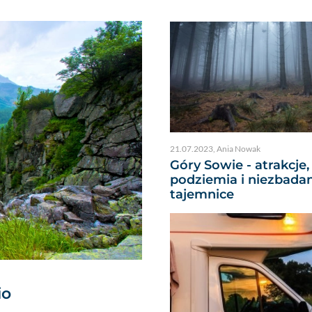
21.07.2023
,
Ania Nowak
Góry Sowie - atrakcje,
podziemia i niezbada
tajemnice
io