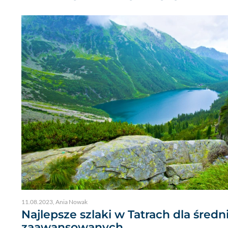
11.08.2023
,
Ania Nowak
Najlepsze szlaki w Tatrach dla średn
zaawansowanych