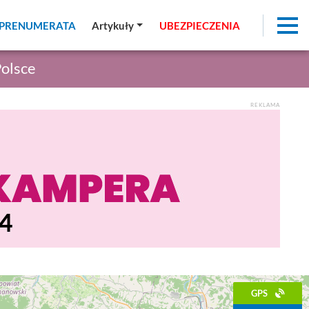
PRENUMERATA
PRENUMERATA
Artykuły
Artykuły
UBEZPIECZENIA
UBEZPIECZENIA
Polsce
REKLAMA
GPS