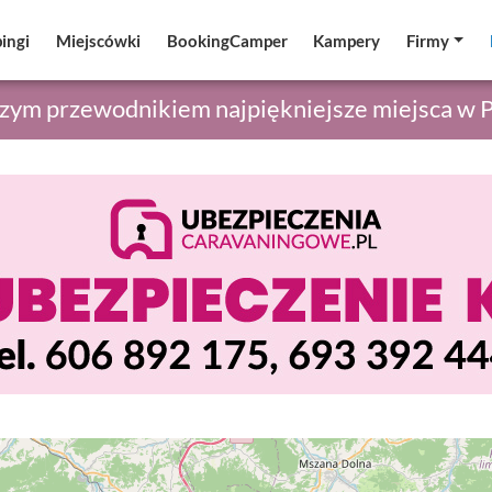
ingi
ingi
Miejscówki
Miejscówki
BookingCamper
BookingCamper
Kampery
Kampery
Firmy
Firmy
szym przewodnikiem najpiękniejsze miejsca w 