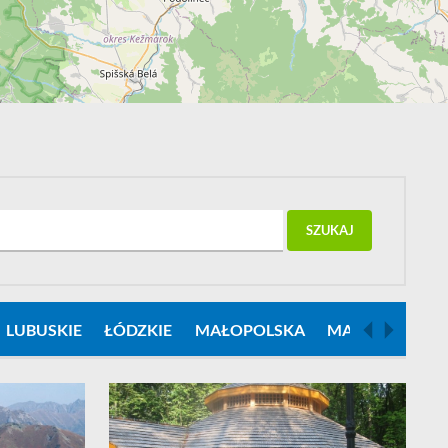
Leaflet
| ©
OpenStreetMap
contributors
SZUKAJ
LUBUSKIE
ŁÓDZKIE
MAŁOPOLSKA
MAZOWSZE