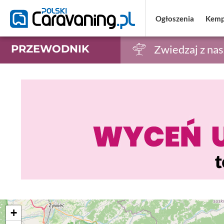
Ogłoszenia
Ogłoszenia
Kemp
Kemp
PRZEWODNIK
Zwiedzaj z na
+