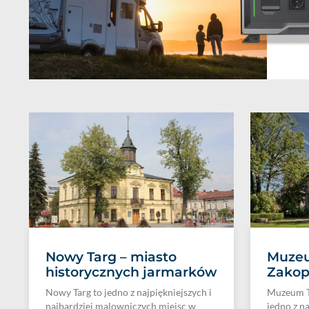
Nowy Targ – miasto
Muzeu
historycznych jarmarków
Zako
Nowy Targ to jedno z najpiękniejszych i
Muzeum T
najbardziej malowniczych miejsc w
jedno z n