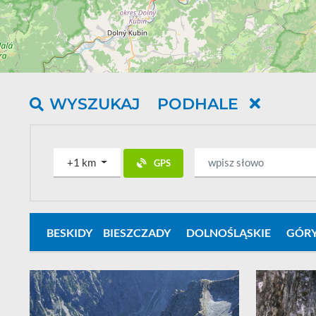
WYSZUKAJ
PODHALE
+1 km
GPS
BESKIDY
BIESZCZADY
DOLNOŚLĄSKIE
GÓRY