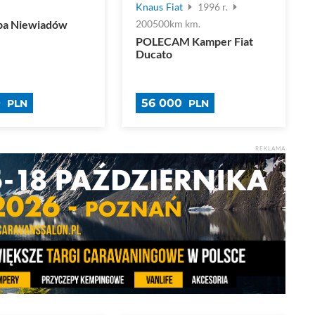
.
Knaus
Fiat
1996 r.
pa Niewiadów
200500km km.
POLECAM Kamper Fiat
Ducato
0
56 000
PLN
PLN
REKLAMA