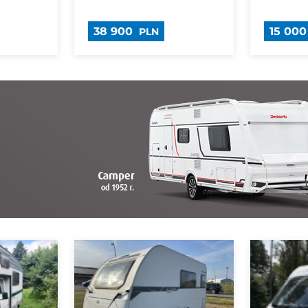
38 900
15 00
PLN