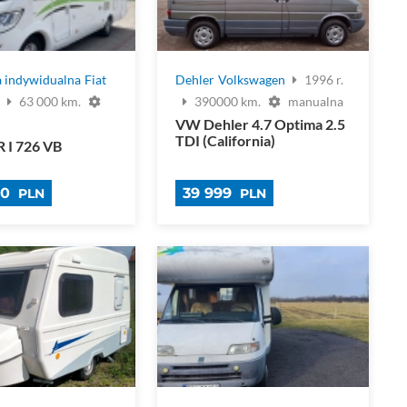
 indywidualna
Fiat
Dehler
Volkswagen
1996 r.
.
63 000 km.
390000 km.
manualna
VW Dehler 4.7 Optima 2.5
TDI (California)
 I 726 VB
00
39 999
PLN
PLN