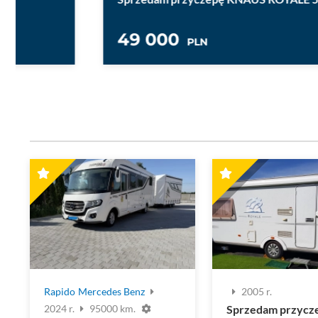
49 000
PLN
Rapido
Mercedes Benz
2005 r.
Sprzedam przycz
2024 r.
95000 km.