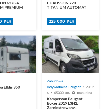
ON 627GA
CHAUSSON 720
UM PREMIUM
TITANIUM AUTOMAT
00
225 000
PLN
PLN
.
Zabudowa
a Elldis 350
indywidualna
Peugeot
2019
r.
65000 km.
manualna
Kampervan Peugeot
Boxer 2019 L3H2,
Zarejestrowany...