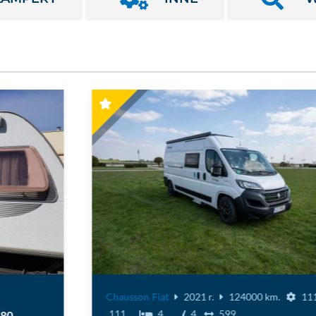
Chausson
Fiat
2021 r.
124000 km.
111
111
4
4
599