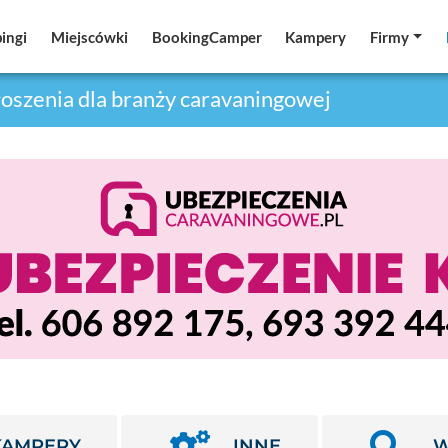
ingi
ingi
Miejscówki
Miejscówki
BookingCamper
BookingCamper
Kampery
Kampery
Firmy
Firmy
oszenia dla branży caravaningowej
KAMPERY
INNE
W