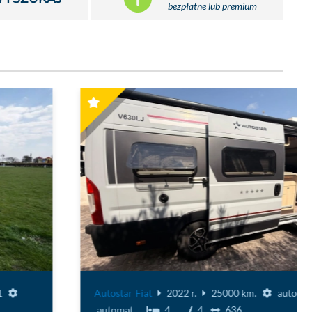
bezpłatne lub premium
Autostar
Fiat
2022 r.
25000 km.
automat
automat
4
4
636