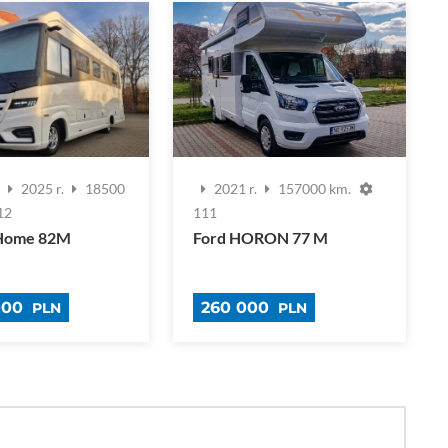
o
2025 r.
18500
2021 r.
157000 km.
12
111
Home 82M
Ford HORON 77 M
 000
260 000
PLN
PLN