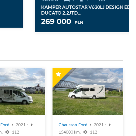
KAMPER AUTOSTAR V630LJ DESIGN EDIT.
DUCATO 2.2JTD...
269 000
PLN
Ford
2021 r.
Chausson
Ford
2021 r.
m.
112
154000 km.
112