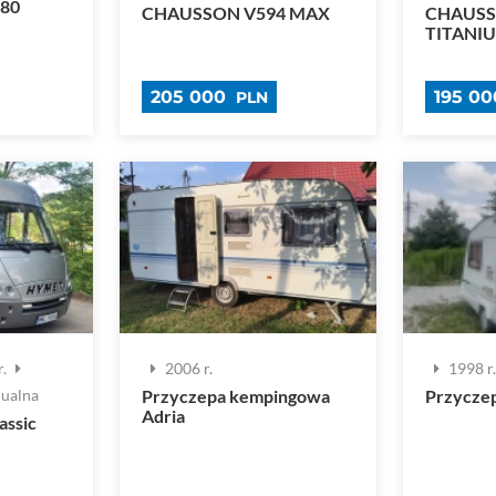
80
CHAUSSON V594 MAX
CHAUSS
TITANI
205 000
195 0
PLN
.
2006 r.
1998 r
Przyczepa kempingowa
Przyczep
ualna
Adria
assic