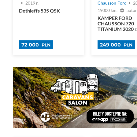
2019 r.
Chausson
Ford
20
Dethleffs 535 QSK
19000 km.
auto
KAMPER FORD
CHAUSSON 720
TITANIUM 2020 r. d
72 000
249 000
PLN
PLN