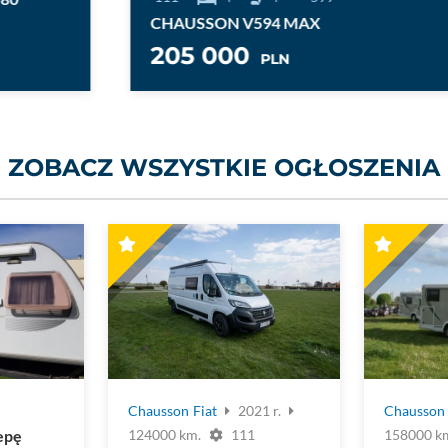
CHAUSSON V594 MAX
205 000
PLN
ZOBACZ WSZYSTKIE OGŁOSZENIA
Chausson
Fiat
2021 r.
Chausson
epę
124000 km.
111
158000 k