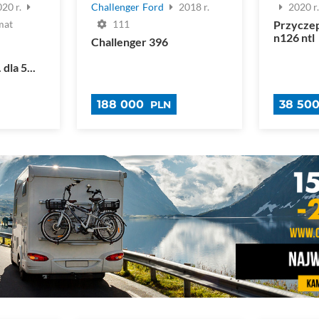
20 r.
Challenger
Ford
2018 r.
2020 r
Przycze
mat
111
n126 ntl
Challenger 396
la 5...
188 000
38 50
PLN