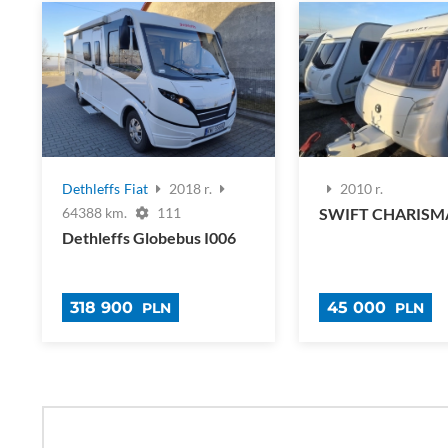
Dethleffs
Fiat
2018 r.
2010 r.
SWIFT CHARISM
64388 km.
111
Dethleffs Globebus I006
318 900
45 000
PLN
PLN