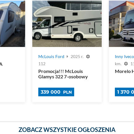
McLouis
Ford
2025 r.
Inny
Ivec
A
112
km.
1
Promocja!!! McLouis
Morelo 
Glamys 322 7-osobowy
339 000
1 370
PLN
ZOBACZ WSZYSTKIE OGŁOSZENIA