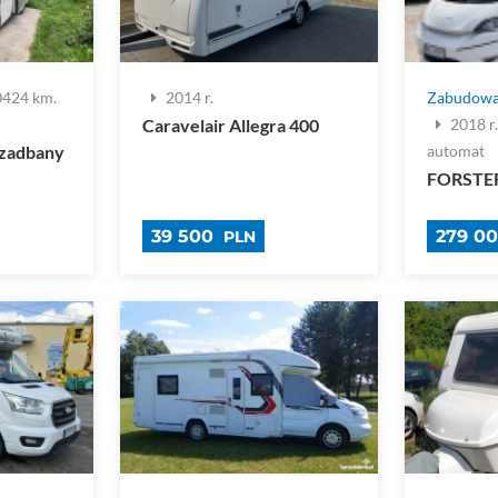
0424 km.
2014 r.
Zabudowa
Caravelair Allegra 400
2018 r
 zadbany
automat
FORSTER
39 500
279 0
PLN