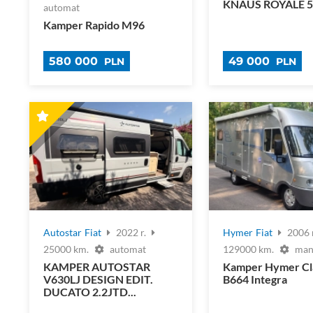
KNAUS ROYALE 5
automat
Kamper Rapido M96
580 000
49 000
PLN
PLN
Autostar
Fiat
2022 r.
Hymer
Fiat
2006 r
25000 km.
automat
129000 km.
man
KAMPER AUTOSTAR
Kamper Hymer Cl
V630LJ DESIGN EDIT.
B664 Integra
DUCATO 2.2JTD...