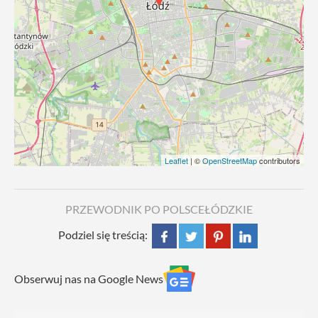
Leaflet
| ©
OpenStreetMap
contributors
PRZEWODNIK PO POLSCE
ŁÓDZKIE
Podziel się treścią:
Obserwuj nas na Google News