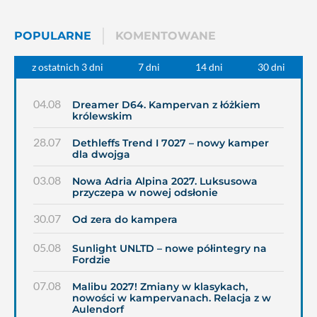
POPULARNE
KOMENTOWANE
z ostatnich 3 dni
7 dni
14 dni
30 dni
04.08
Dreamer D64. Kampervan z łóżkiem
królewskim
28.07
Dethleffs Trend I 7027 – nowy kamper
dla dwojga
03.08
Nowa Adria Alpina 2027. Luksusowa
przyczepa w nowej odsłonie
30.07
Od zera do kampera
05.08
Sunlight UNLTD – nowe półintegry na
Fordzie
07.08
Malibu 2027! Zmiany w klasykach,
nowości w kampervanach. Relacja z w
Aulendorf