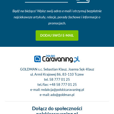
Bądź na bieżąco! Wpisz swój adres e-mail i otrzymuj bezpłatnie
najciekawsze artykuły, relacje, porady fachowe i informacje o
promocjach.
DODAJ SWÓJ E-MAIL
GOLDMAN s.c. Sebastian Klauz, Joanna Sęk-Klauz
ul. Armii Krajowej 86, 83-110 Tczew
tel.
58 777 01 25
tel./fax:
+48 58 777 01 25
e-mail:
redakcja@polskicaravaning.pl
e-mail:
ado@goldman.pl
Dołącz do społeczności
polskicaravaning.pl