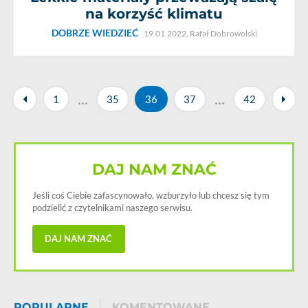
na korzyść klimatu
DOBRZE WIEDZIEĆ
19.01.2022,
Rafał Dobrowolski
...
...
1
35
36
37
42
DAJ NAM ZNAĆ
Jeśli coś Ciebie zafascynowało, wzburzyło lub chcesz się tym
podzielić z czytelnikami naszego serwisu.
DAJ NAM ZNAĆ
POPULARNE
KOMENTOWANE