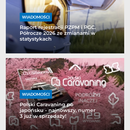
WIADOMOŚCI
Raport rejestracji PZPM i PGC.
Półrocze 2026 ze zmianami w
statystykach
WIADOMOŚCI
Polski Caravaning po
japońsku - najnowszy, numer
3 już w sprzedaży!