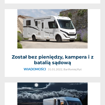
Został bez pieniędzy, kampera i z
batalią sądową
WIADOMOŚCI
31.01.2022,
Bartłomiej Ryś