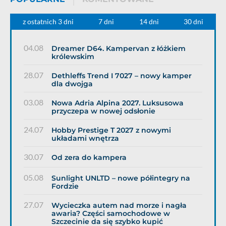
z ostatnich 3 dni
7 dni
14 dni
30 dni
04.08
Dreamer D64. Kampervan z łóżkiem
królewskim
28.07
Dethleffs Trend I 7027 – nowy kamper
dla dwojga
03.08
Nowa Adria Alpina 2027. Luksusowa
przyczepa w nowej odsłonie
24.07
Hobby Prestige T 2027 z nowymi
układami wnętrza
30.07
Od zera do kampera
05.08
Sunlight UNLTD – nowe półintegry na
Fordzie
27.07
Wycieczka autem nad morze i nagła
awaria? Części samochodowe w
Szczecinie da się szybko kupić