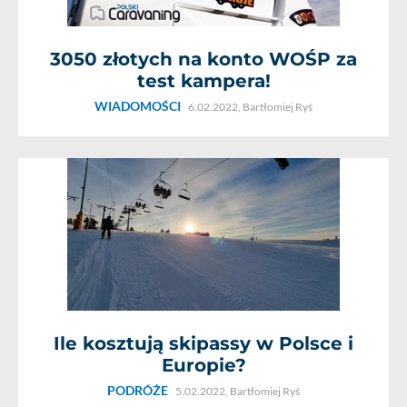
3050 złotych na konto WOŚP za
test kampera!
WIADOMOŚCI
6.02.2022,
Bartłomiej Ryś
Ile kosztują skipassy w Polsce i
Europie?
PODRÓŻE
5.02.2022,
Bartłomiej Ryś