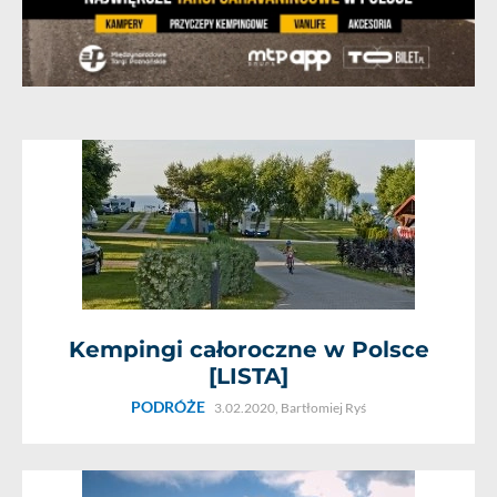
Kempingi całoroczne w Polsce
[LISTA]
PODRÓŻE
3.02.2020,
Bartłomiej Ryś