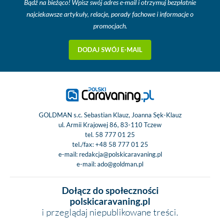
Bądź na bieżąco! Wpisz swój adres e-mail i otrzymuj bezpłatnie
najciekawsze artykuły, relacje, porady fachowe i informacje o
promocjach.
DODAJ SWÓJ E-MAIL
GOLDMAN s.c. Sebastian Klauz, Joanna Sęk-Klauz
ul. Armii Krajowej 86, 83-110 Tczew
tel.
58 777 01 25
tel./fax:
+48 58 777 01 25
e-mail:
redakcja@polskicaravaning.pl
e-mail:
ado@goldman.pl
Dołącz do społeczności
polskicaravaning.pl
i przeglądaj niepublikowane treści.