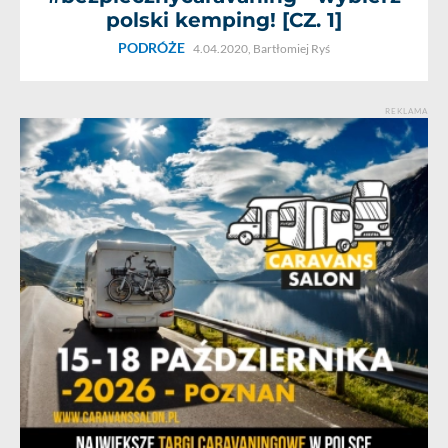
polski kemping! [CZ. 1]
PODRÓŻE
4.04.2020,
Bartłomiej Ryś
REKLAMA