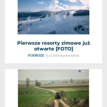
Pierwsze resorty zimowe już
otwarte [FOTO]
PODRÓŻE
8.12.2019,
Bartłomiej Ryś