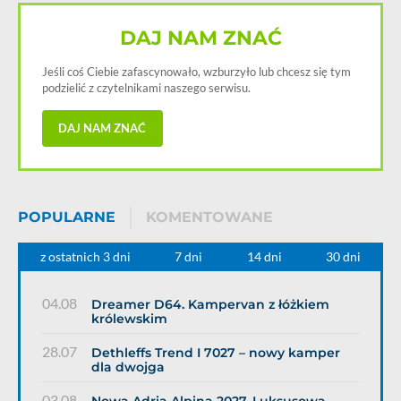
DAJ NAM ZNAĆ
Jeśli coś Ciebie zafascynowało, wzburzyło lub chcesz się tym
podzielić z czytelnikami naszego serwisu.
DAJ NAM ZNAĆ
POPULARNE
KOMENTOWANE
z ostatnich 3 dni
7 dni
14 dni
30 dni
04.08
Dreamer D64. Kampervan z łóżkiem
królewskim
28.07
Dethleffs Trend I 7027 – nowy kamper
dla dwojga
03.08