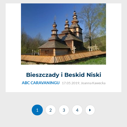
Bieszczady i Beskid Niski
ABC CARAVANINGU
17.05.2019,
Joanna Kawecka
1
2
3
4