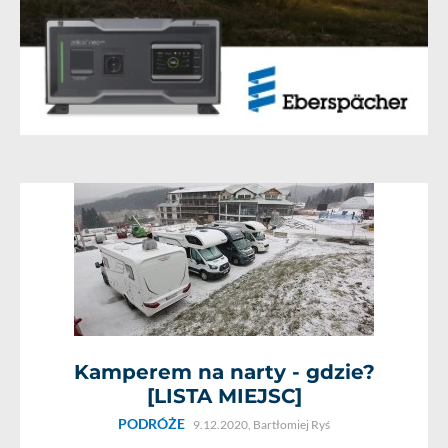
Kamperem na narty - gdzie?
[LISTA MIEJSC]
PODRÓŻE
9.12.2020,
Bartłomiej Ryś