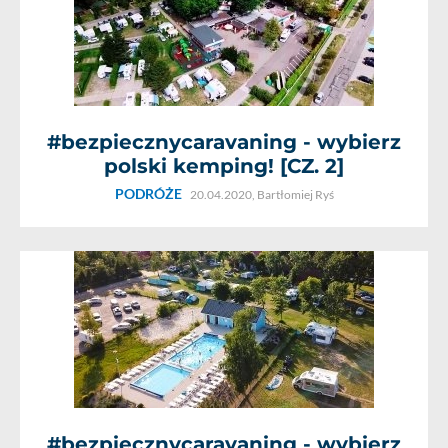
#bezpiecznycaravaning - wybierz
polski kemping! [CZ. 2]
PODRÓŻE
20.04.2020,
Bartłomiej Ryś
#bezpiecznycaravaning - wybierz