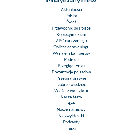
Tematyka artykułów
Aktualności
Polska
Świat
Przewodnik po Polsce
Kobiecym okiem
ABC caravaningu
Oblicza caravaningu
Wynajem kamperów
Podróże
Przegląd rynku
Prezentacje pojazdów
Przepisy prawne
Dobrze wiedzieć
Wieści z warsztatu
Nasze testy
4x4
Nasze rozmowy
Niezwykłostki
Podcasty
Targi