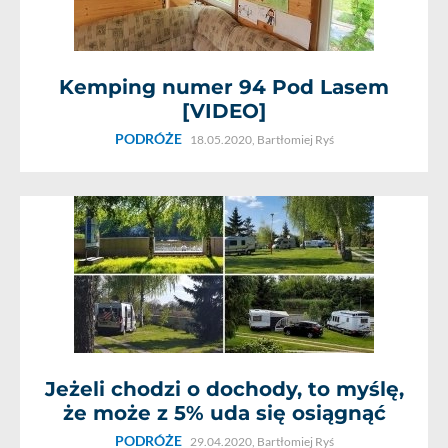
Kemping numer 94 Pod Lasem
[VIDEO]
PODRÓŻE
18.05.2020,
Bartłomiej Ryś
Jeżeli chodzi o dochody, to myślę,
że może z 5% uda się osiągnąć
PODRÓŻE
29.04.2020,
Bartłomiej Ryś