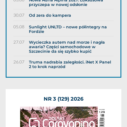
Nowa Adria Alpina 2027. Luksusowa
przyczepa w nowej odsłonie
30.07
Od zera do kampera
05.08
Sunlight UNLTD – nowe półintegry na
Fordzie
27.07
Wycieczka autem nad morze i nagła
awaria? Części samochodowe w
Szczecinie da się szybko kupić
26.07
Truma nadrabia zaległości. iNet X Panel
2 to krok naprzód
NR 3 (129) 2026