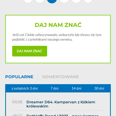
DAJ NAM ZNAĆ
Jeśli coś Ciebie zafascynowało, wzburzyło lub chcesz się tym
podzielić z czytelnikami naszego serwisu.
DAJ NAM ZNAĆ
POPULARNE
KOMENTOWANE
z ostatnich 3 dni
7 dni
14 dni
30 dni
04.08
Dreamer D64. Kampervan z łóżkiem
królewskim
28.07