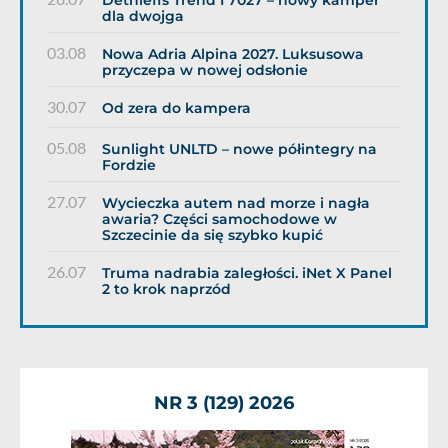
Dethleffs Trend I 7027 – nowy kamper
dla dwojga
03.08
Nowa Adria Alpina 2027. Luksusowa
przyczepa w nowej odsłonie
30.07
Od zera do kampera
05.08
Sunlight UNLTD – nowe półintegry na
Fordzie
27.07
Wycieczka autem nad morze i nagła
awaria? Części samochodowe w
Szczecinie da się szybko kupić
26.07
Truma nadrabia zaległości. iNet X Panel
2 to krok naprzód
NR 3 (129) 2026