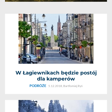
W Łagiewnikach będzie postój
dla kamperów
PODRÓŻE
5.12.2018,
Bartłomiej Ryś