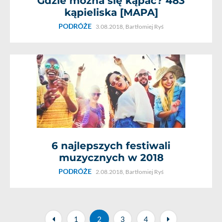
Gdzie można się kąpać? 483
kąpieliska [MAPA]
PODRÓŻE
3.08.2018,
Bartłomiej Ryś
6 najlepszych festiwali
muzycznych w 2018
PODRÓŻE
2.08.2018,
Bartłomiej Ryś
1
2
3
4