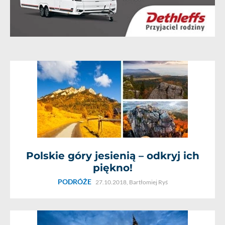
Polskie góry jesienią – odkryj ich
piękno!
PODRÓŻE
27.10.2018,
Bartłomiej Ryś