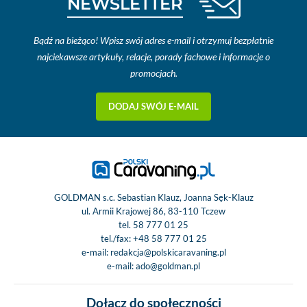
NEWSLETTER
Bądź na bieżąco! Wpisz swój adres e-mail i otrzymuj bezpłatnie
najciekawsze artykuły, relacje, porady fachowe i informacje o
promocjach.
DODAJ SWÓJ E-MAIL
GOLDMAN s.c. Sebastian Klauz, Joanna Sęk-Klauz
ul. Armii Krajowej 86, 83-110 Tczew
tel.
58 777 01 25
tel./fax:
+48 58 777 01 25
e-mail:
redakcja@polskicaravaning.pl
e-mail:
ado@goldman.pl
Dołącz do społeczności