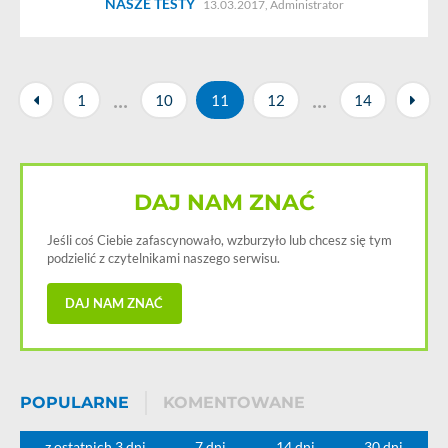
NASZE TESTY
13.03.2017,
Administrator
...
...
1
10
11
12
14
DAJ NAM ZNAĆ
Jeśli coś Ciebie zafascynowało, wzburzyło lub chcesz się tym
podzielić z czytelnikami naszego serwisu.
DAJ NAM ZNAĆ
POPULARNE
KOMENTOWANE
z ostatnich 3 dni
7 dni
14 dni
30 dni