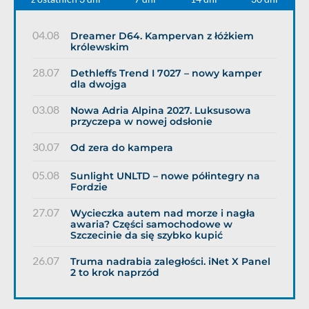
04.08
Dreamer D64. Kampervan z łóżkiem
królewskim
28.07
Dethleffs Trend I 7027 – nowy kamper
dla dwojga
03.08
Nowa Adria Alpina 2027. Luksusowa
przyczepa w nowej odsłonie
30.07
Od zera do kampera
05.08
Sunlight UNLTD – nowe półintegry na
Fordzie
27.07
Wycieczka autem nad morze i nagła
awaria? Części samochodowe w
Szczecinie da się szybko kupić
26.07
Truma nadrabia zaległości. iNet X Panel
2 to krok naprzód