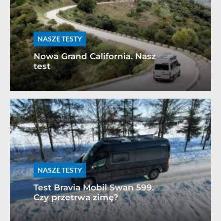
NASZE TESTY
Nowa Grand California. Nasz
test
NASZE TESTY
Test Bravia Mobil Swan 599.
Czy przetrwa zimę?