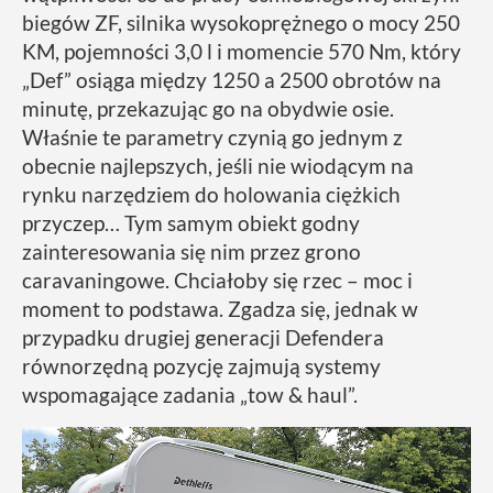
biegów ZF, silnika wysokoprężnego o mocy 250
KM, pojemności 3,0 l i momencie 570 Nm, który
„Def” osiąga między 1250 a 2500 obrotów na
minutę, przekazując go na obydwie osie.
Właśnie te parametry czynią go jednym z
obecnie najlepszych, jeśli nie wiodącym na
rynku narzędziem do holowania ciężkich
przyczep… Tym samym obiekt godny
zainteresowania się nim przez grono
caravaningowe. Chciałoby się rzec – moc i
moment to podstawa. Zgadza się, jednak w
przypadku drugiej generacji Defendera
równorzędną pozycję zajmują systemy
wspomagające zadania „tow & haul”.