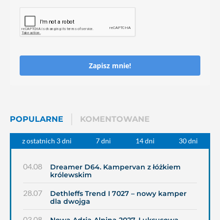
Zapisz mnie!
POPULARNE
KOMENTOWANE
z ostatnich 3 dni
7 dni
14 dni
30 dni
04.08
Dreamer D64. Kampervan z łóżkiem
królewskim
28.07
Dethleffs Trend I 7027 – nowy kamper
dla dwojga
03.08
Nowa Adria Alpina 2027. Luksusowa