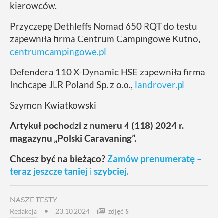
kierowców.
Przyczepę Dethleffs Nomad 650 RQT do testu
zapewniła firma Centrum Campingowe Kutno,
centrumcampingowe.pl
Defendera 110 X-Dynamic HSE zapewniła firma
Inchcape JLR Poland Sp. z o.o.,
landrover.pl
Szymon Kwiatkowski
Artykuł pochodzi z numeru 4 (118) 2024 r.
magazynu „Polski Caravaning”.
Chcesz być na bieżąco?
Zamów prenumeratę –
teraz jeszcze taniej i szybciej.
NASZE TESTY
Redakcja
zdjęć
5
23.10.2024