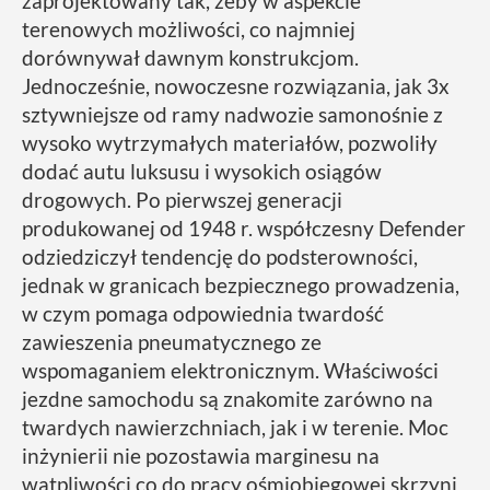
zaprojektowany tak, żeby w aspekcie
terenowych możliwości, co najmniej
dorównywał dawnym konstrukcjom.
Jednocześnie, nowoczesne rozwiązania, jak 3x
sztywniejsze od ramy nadwozie samonośnie z
wysoko wytrzymałych materiałów, pozwoliły
dodać autu luksusu i wysokich osiągów
drogowych. Po pierwszej generacji
produkowanej od 1948 r. współczesny Defender
odziedziczył tendencję do podsterowności,
jednak w granicach bezpiecznego prowadzenia,
w czym pomaga odpowiednia twardość
zawieszenia pneumatycznego ze
wspomaganiem elektronicznym. Właściwości
jezdne samochodu są znakomite zarówno na
twardych nawierzchniach, jak i w terenie. Moc
inżynierii nie pozostawia marginesu na
wątpliwości co do pracy ośmiobiegowej skrzyni