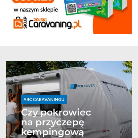
ABC CARAVANINGU
Czy pokrowiec
na przyczepę
kempingową