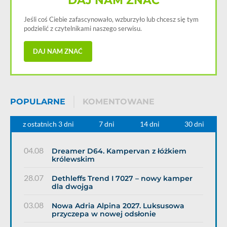
DAJ NAM ZNAĆ
Jeśli coś Ciebie zafascynowało, wzburzyło lub chcesz się tym
podzielić z czytelnikami naszego serwisu.
DAJ NAM ZNAĆ
POPULARNE
KOMENTOWANE
z ostatnich 3 dni
7 dni
14 dni
30 dni
04.08
Dreamer D64. Kampervan z łóżkiem
królewskim
28.07
Dethleffs Trend I 7027 – nowy kamper
dla dwojga
03.08
Nowa Adria Alpina 2027. Luksusowa
przyczepa w nowej odsłonie