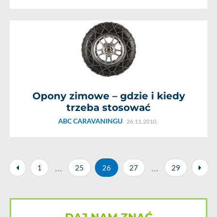
Opony zimowe – gdzie i kiedy
trzeba stosować
ABC CARAVANINGU
26.11.2010,
...
...
1
25
26
27
29