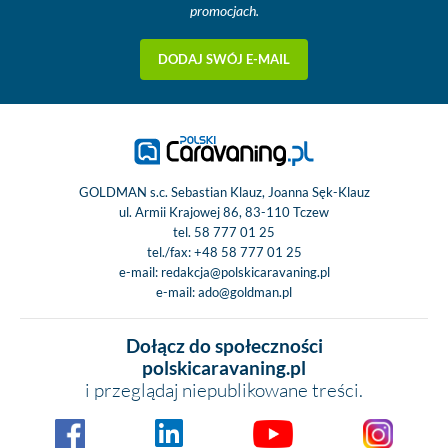
promocjach.
DODAJ SWÓJ E-MAIL
GOLDMAN s.c. Sebastian Klauz, Joanna Sęk-Klauz
ul. Armii Krajowej 86, 83-110 Tczew
tel.
58 777 01 25
tel./fax:
+48 58 777 01 25
e-mail:
redakcja@polskicaravaning.pl
e-mail:
ado@goldman.pl
Dołącz do społeczności
polskicaravaning.pl
i przeglądaj niepublikowane treści.