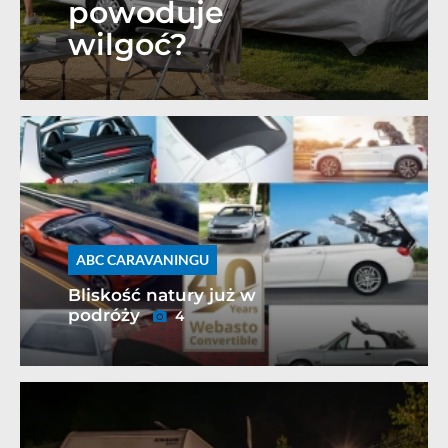
powoduje
wilgoć?
ABC CARAVANINGU
Bliskość natury już w
podróży
4