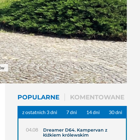
dów
POPULARNE
KOMENTOWANE
z ostatnich 3 dni
7 dni
14 dni
30 dni
04.08
Dreamer D64. Kampervan z
łóżkiem królewskim