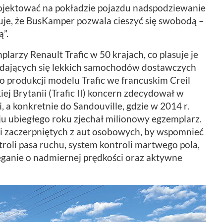
rojektować na pokładzie pojazdu nadspodziewanie
cuje, że BusKamper pozwala cieszyć się swobodą –
”.
arzy Renault Trafic w 50 krajach, co plasuje je
rzedających się lekkich samochodów dostawczych
 produkcji modelu Trafic we francuskim Creil
kiej Brytanii (Trafic II) koncern zdecydował w
i, a konkretnie do Sandouville, gdzie w 2014 r.
aju ubiegłego roku zjechał milionowy egzemplarz.
i zaczerpniętych z aut osobowych, by wspomnieć
oli pasa ruchu, system kontroli martwego pola,
ganie o nadmiernej prędkości oraz aktywne