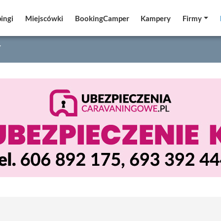
ingi
ingi
Miejscówki
Miejscówki
BookingCamper
BookingCamper
Kampery
Kampery
Firmy
Firmy
Y