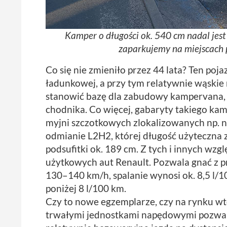
Kamper o długości ok. 540 cm nadal jes
zaparkujemy na miejscach 
Co się nie zmieniło przez 44 lata? Ten poja
ładunkowej, a przy tym relatywnie wąskie 
stanowić bazę dla zabudowy kampervana,
chodnika. Co więcej, gabaryty takiego ka
myjni szczotkowych zlokalizowanych np. na
odmianie L2H2, której długość użyteczna z
podsufitki ok. 189 cm. Z tych i innych wz
użytkowych aut Renault. Pozwala gnać z p
130–140 km/h, spalanie wynosi ok. 8,5 l/
poniżej 8 l/100 km.
Czy to nowe egzemplarze, czy na rynku 
trwałymi jednostkami napędowymi pozwala