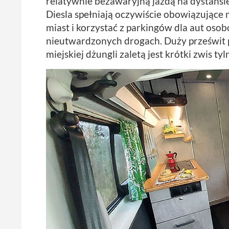
relatywnie bezawaryjną jazdą na dystansie
Diesla spełniają oczywiście obowiązujące
miast i korzystać z parkingów dla aut oso
nieutwardzonych drogach. Duży prześwit p
miejskiej dżungli zaletą jest krótki zwis tyl