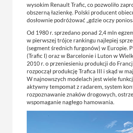
wysokim Renault Trafic, co pozwoliło zap
obszerną łazienkę. Polski producent obie
dosłownie podróżować „gdzie oczy poniosą
Od 1980 r. sprzedano ponad 2,4 mln egzempl
w pierwszej trójce rankingu najlepiej sp
(segment średnich furgonów) w Europie. Po
(Trafic I) oraz w Barcelonie i Luton w Wiel
2010 r. o przeniesieniu produkcji do Francj
rozpoczął produkcję Trafica III i skąd w m
W najnowszych modelach jest wiele funkcj
aktywny tempomat z radarem, system kontr
rozpoznawanie znaków drogowych, ostrze
wspomaganie nagłego hamowania.