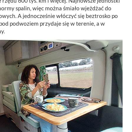
 rzędu 600 tys. km i więcej. Najnowsze jednostki
 normy spalin, więc można śmiało wjeżdżać do
bowych. A jednocześnie włóczyć się beztrosko po
od podwoziem przydaje się w terenie, a w
ny.