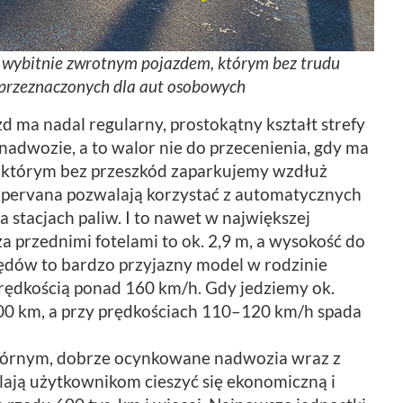
t wybitnie zwrotnym pojazdem, którym bez trudu
przeznaczonych dla aut osobowych
zd ma nadal regularny, prostokątny kształt strefy
nadwozie, a to walor nie do przecenienia, gdy ma
 którym bez przeszkód zaparkujemy wzdłuż
mpervana pozwalają korzystać z automatycznych
 stacjach paliw. I to nawet w największej
a przednimi fotelami to ok. 2,9 m, a wysokość do
ględów to bardzo przyjazny model w rodzinie
rędkością ponad 160 km/h. Gdy jedziemy ok.
100 km, a przy prędkościach 110–120 km/h spada
wtórnym, dobrze ocynkowane nadwozia wraz z
ją użytkownikom cieszyć się ekonomiczną i