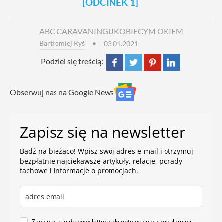
[ODCINEK 1]
ABC CARAVANINGU
KOBIECYM OKIEM
Bartłomiej Ryś
03.01.2021
Podziel się treścią:
Obserwuj nas na Google News
Zapisz się na newsletter
Bądź na bieżąco! Wpisz swój adres e-mail i otrzymuj
bezpłatnie najciekawsze artykuły, relacje, porady
fachowe i informacje o promocjach.
Zapisując się do newslettera akceptujesz nasz
regulamin
i