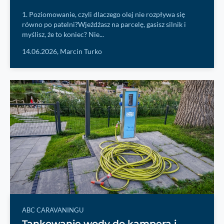
1. Poziomowanie, czyli dlaczego olej nie rozpływa się
równo po patelni?Wjeżdżasz na parcelę, gasisz silnik i
myślisz, że to koniec? Nie...
14.06.2026,
Marcin Turko
ABC CARAVANINGU
Tankowanie wody do kampera i