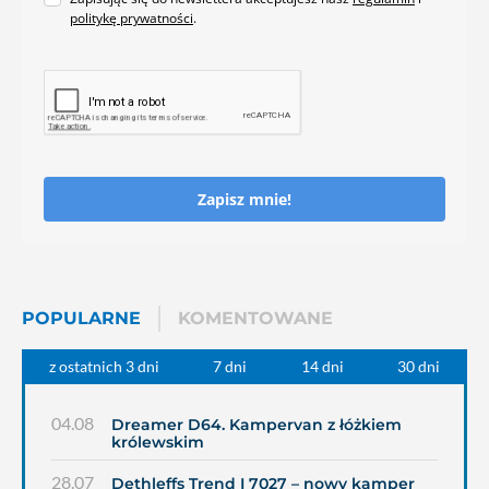
politykę prywatności
.
Zapisz mnie!
POPULARNE
KOMENTOWANE
z ostatnich 3 dni
7 dni
14 dni
30 dni
04.08
Dreamer D64. Kampervan z łóżkiem
królewskim
28.07
Dethleffs Trend I 7027 – nowy kamper