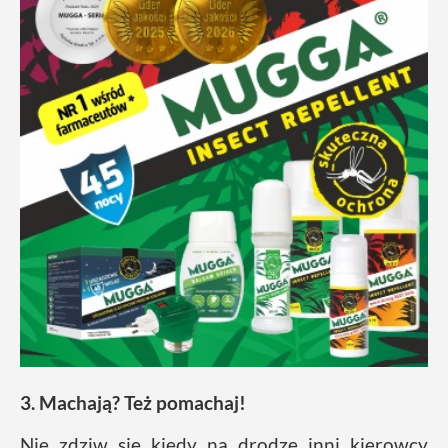
3. Machają? Też pomachaj!
Nie zdziw się kiedy na drodze inni kierowcy