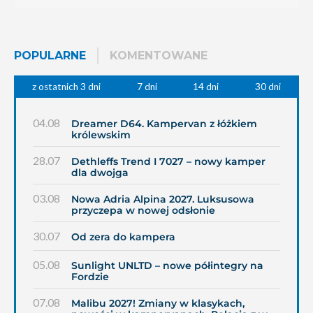
POPULARNE
KOMENTOWANE
z ostatnich 3 dni
7 dni
14 dni
30 dni
04.08
Dreamer D64. Kampervan z łóżkiem
królewskim
28.07
Dethleffs Trend I 7027 – nowy kamper
dla dwojga
03.08
Nowa Adria Alpina 2027. Luksusowa
przyczepa w nowej odsłonie
30.07
Od zera do kampera
05.08
Sunlight UNLTD – nowe półintegry na
Fordzie
07.08
Malibu 2027! Zmiany w klasykach,