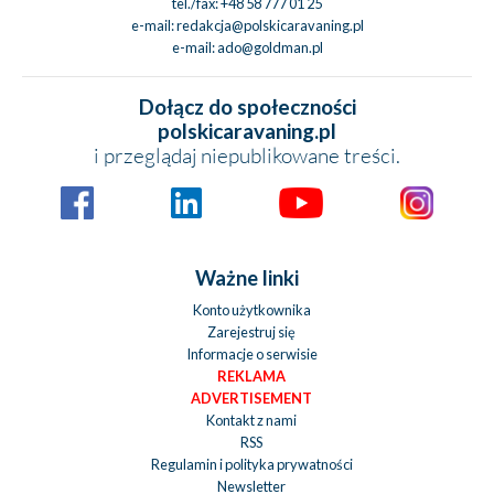
tel./fax:
+48 58 777 01 25
e-mail:
redakcja@polskicaravaning.pl
e-mail:
ado@goldman.pl
Dołącz do społeczności
polskicaravaning.pl
i przeglądaj niepublikowane treści.
Ważne linki
Konto użytkownika
Zarejestruj się
Informacje o serwisie
REKLAMA
ADVERTISEMENT
Kontakt z nami
RSS
Regulamin i polityka prywatności
Newsletter