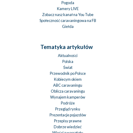
Pogoda
Kamery LIVE
Zobacz nasz kanał na You Tube
Społeczność caravaningowa na FB
Giełda
Tematyka artykułów
Aktualności
Polska
Świat
Przewodnik po Polsce
Kobiecym okiem
ABC caravaningu
Oblicza caravaningu
Wynajem kamperów
Podróże
Przegląd rynku
Prezentacje pojazdów
Przepisy prawne
Dobrze wiedzieć
Wieści z warsztatu