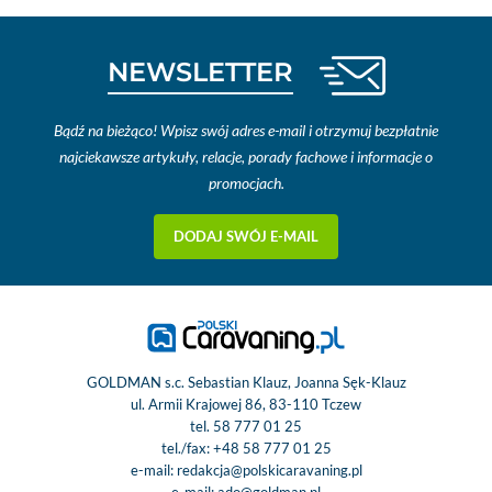
NEWSLETTER
Bądź na bieżąco! Wpisz swój adres e-mail i otrzymuj bezpłatnie
najciekawsze artykuły, relacje, porady fachowe i informacje o
promocjach.
DODAJ SWÓJ E-MAIL
GOLDMAN s.c. Sebastian Klauz, Joanna Sęk-Klauz
ul. Armii Krajowej 86, 83-110 Tczew
tel.
58 777 01 25
tel./fax:
+48 58 777 01 25
e-mail:
redakcja@polskicaravaning.pl
e-mail:
ado@goldman.pl