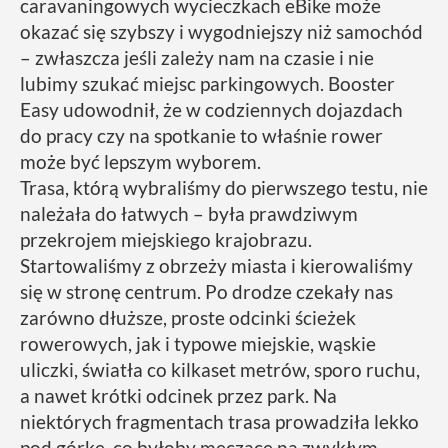
caravaningowych wycieczkach eBike może
okazać się szybszy i wygodniejszy niż samochód
– zwłaszcza jeśli zależy nam na czasie i nie
lubimy szukać miejsc parkingowych. Booster
Easy udowodnił, że w codziennych dojazdach
do pracy czy na spotkanie to właśnie rower
może być lepszym wyborem.
Trasa, którą wybraliśmy do pierwszego testu, nie
należała do łatwych – była prawdziwym
przekrojem miejskiego krajobrazu.
Startowaliśmy z obrzeży miasta i kierowaliśmy
się w stronę centrum. Po drodze czekały nas
zarówno dłuższe, proste odcinki ścieżek
rowerowych, jak i typowe miejskie, wąskie
uliczki, światła co kilkaset metrów, sporo ruchu,
a nawet krótki odcinek przez park. Na
niektórych fragmentach trasa prowadziła lekko
pod górkę, co byłoby męczące na zwykłym