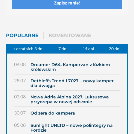
Zapisz mnie!
POPULARNE
KOMENTOWANE
z ostatnich 3 dni
7 dni
14 dni
30 dni
04.08
Dreamer D64. Kampervan z łóżkiem
królewskim
28.07
Dethleffs Trend I 7027 – nowy kamper
dla dwojga
03.08
Nowa Adria Alpina 2027. Luksusowa
przyczepa w nowej odsłonie
30.07
Od zera do kampera
05.08
Sunlight UNLTD – nowe półintegry na
Fordzie