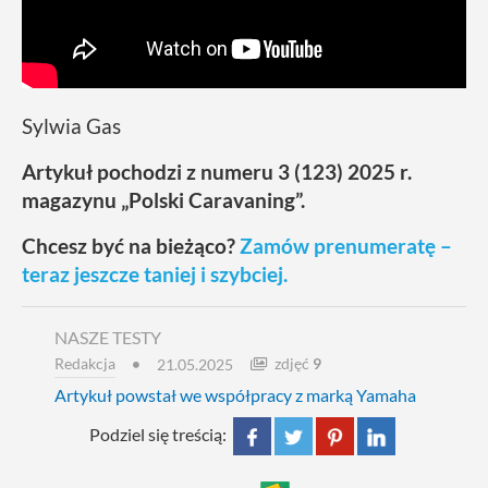
Sylwia Gas
Artykuł pochodzi z numeru 3 (123) 2025 r.
magazynu „Polski Caravaning”.
Chcesz być na bieżąco?
Zamów prenumeratę –
teraz jeszcze taniej i szybciej.
NASZE TESTY
Redakcja
zdjęć
9
21.05.2025
Artykuł powstał we współpracy z marką Yamaha
Podziel się treścią: