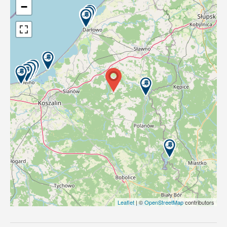
−
Leaflet
| ©
OpenStreetMap
contributors