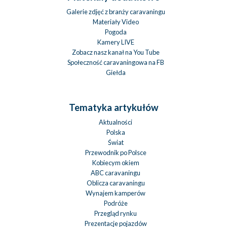
Galerie zdjęć z branży caravaningu
Materiały Video
Pogoda
Kamery LIVE
Zobacz nasz kanał na You Tube
Społeczność caravaningowa na FB
Giełda
Tematyka artykułów
Aktualności
Polska
Świat
Przewodnik po Polsce
Kobiecym okiem
ABC caravaningu
Oblicza caravaningu
Wynajem kamperów
Podróże
Przegląd rynku
Prezentacje pojazdów