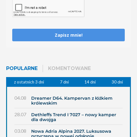
Zapisz mnie!
POPULARNE
KOMENTOWANE
z ostatnich 3 dni
7 dni
14 dni
30 dni
04.08
Dreamer D64. Kampervan z łóżkiem
królewskim
28.07
Dethleffs Trend I 7027 – nowy kamper
dla dwojga
03.08
Nowa Adria Alpina 2027. Luksusowa
przyczepa w nowej odsłonie