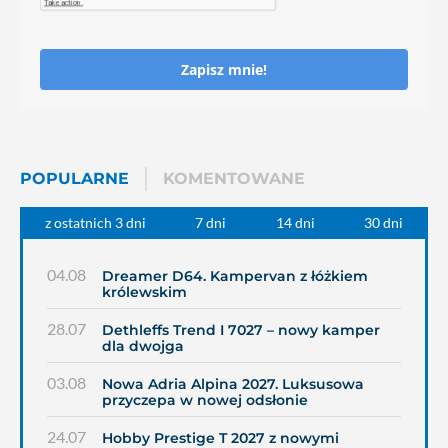
Zapisz mnie!
POPULARNE
KOMENTOWANE
z ostatnich 3 dni
7 dni
14 dni
30 dni
04.08
Dreamer D64. Kampervan z łóżkiem
królewskim
28.07
Dethleffs Trend I 7027 – nowy kamper
dla dwojga
03.08
Nowa Adria Alpina 2027. Luksusowa
przyczepa w nowej odsłonie
24.07
Hobby Prestige T 2027 z nowymi