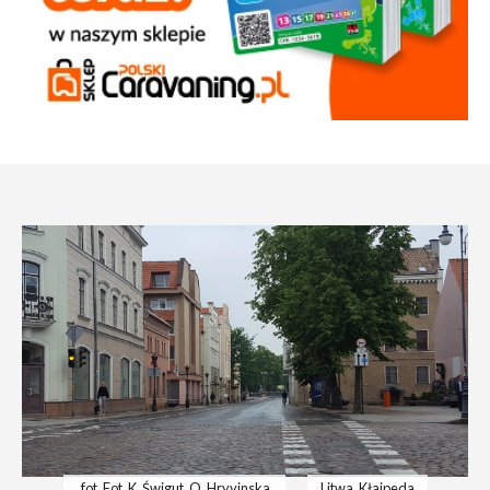
fot. Fot. K. Świgut, O. Hryvinska
Litwa, Kłajpeda