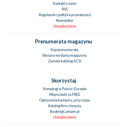
Kontakt z nami
RSS
Regulamin i polityka prywatności
Newsletter
Ubezpieczenia
Prenumerata magazynu
Kup prenumeratę
Bieżace wydania magazynu
Zamów katalog ACSI
Skorzystaj
Kempingi w Polsce i Europie
Miejscówki za FREE
Ogłoszenia kampery, przyczepy
Katalog firm z branży
BookingCamper.pl
Ubezpieczenia