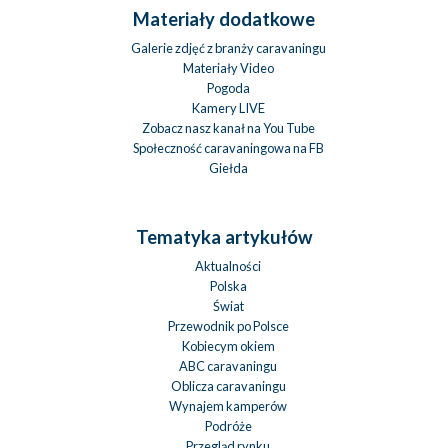
Materiały dodatkowe
Galerie zdjęć z branży caravaningu
Materiały Video
Pogoda
Kamery LIVE
Zobacz nasz kanał na You Tube
Społeczność caravaningowa na FB
Giełda
Tematyka artykułów
Aktualności
Polska
Świat
Przewodnik po Polsce
Kobiecym okiem
ABC caravaningu
Oblicza caravaningu
Wynajem kamperów
Podróże
Przegląd rynku