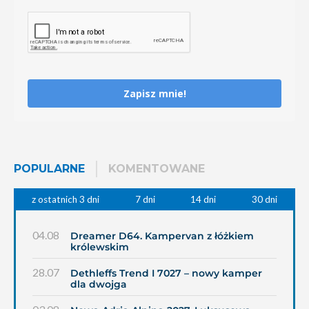
Zapisz mnie!
POPULARNE
KOMENTOWANE
z ostatnich 3 dni
7 dni
14 dni
30 dni
04.08
Dreamer D64. Kampervan z łóżkiem
królewskim
28.07
Dethleffs Trend I 7027 – nowy kamper
dla dwojga