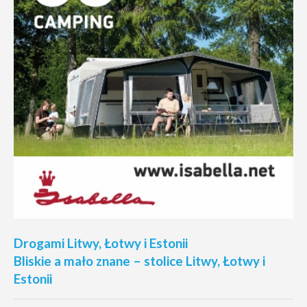
Drogami Litwy, Łotwy i Estonii
Bliskie a mało znane – stolice Litwy, Łotwy i
Estonii