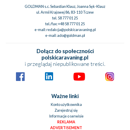
GOLDMAN s.c. Sebastian Klauz, Joanna Sęk-Klauz
ul. Armii Krajowej 86, 83-110 Tczew
tel.
58 777 01 25
tel./fax:
+48 58 777 01 25
e-mail:
redakcja@polskicaravaning.pl
e-mail:
ado@goldman.pl
Dołącz do społeczności
polskicaravaning.pl
i przeglądaj niepublikowane treści.
Ważne linki
Konto użytkownika
Zarejestruj się
Informacje o serwisie
REKLAMA
ADVERTISEMENT