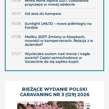
03.08
Nowa Adria Alpina 2027. Luksusowa
przyczepa w nowej odsłonie
30.07
Od zera do kampera
05.08
Sunlight UNLTD – nowe półintegry na
Fordzie
07.08
Malibu 2027! Zmiany w klasykach,
nowości w kampervanach. Relacja z w
Aulendorf
27.07
Wycieczka autem nad morze i nagła
awaria? Części samochodowe w
Szczecinie da się szybko kupić
BIEŻĄCE WYDANIE POLSKI
CARAVANING NR 3 (129) 2026