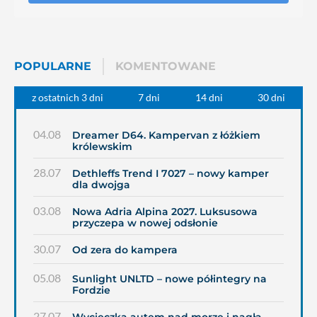
POPULARNE
KOMENTOWANE
z ostatnich 3 dni
7 dni
14 dni
30 dni
04.08
Dreamer D64. Kampervan z łóżkiem
królewskim
28.07
Dethleffs Trend I 7027 – nowy kamper
dla dwojga
03.08
Nowa Adria Alpina 2027. Luksusowa
przyczepa w nowej odsłonie
30.07
Od zera do kampera
05.08
Sunlight UNLTD – nowe półintegry na
Fordzie
27.07