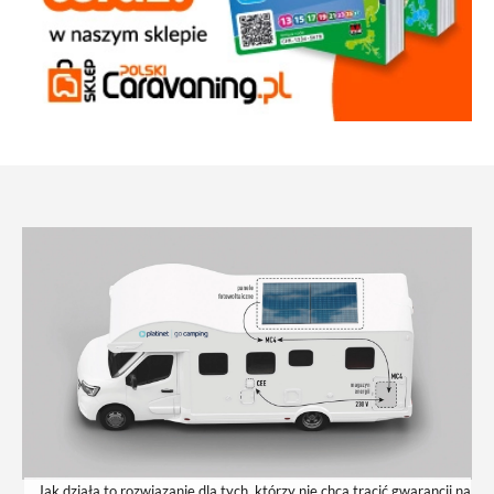
Jak działa to rozwiązanie dla tych, którzy nie chcą tracić gwarancji na