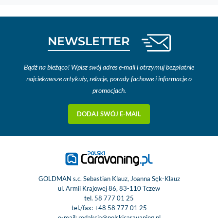
NEWSLETTER
Bądź na bieżąco! Wpisz swój adres e-mail i otrzymuj bezpłatnie
najciekawsze artykuły, relacje, porady fachowe i informacje o
promocjach.
DODAJ SWÓJ E-MAIL
GOLDMAN s.c. Sebastian Klauz, Joanna Sęk-Klauz
ul. Armii Krajowej 86, 83-110 Tczew
tel.
58 777 01 25
tel./fax:
+48 58 777 01 25
e-mail:
redakcja@polskicaravaning.pl