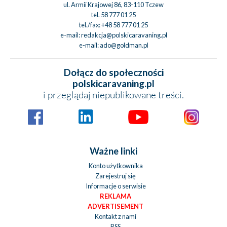
ul. Armii Krajowej 86, 83-110 Tczew
tel.
58 777 01 25
tel./fax:
+48 58 777 01 25
e-mail:
redakcja@polskicaravaning.pl
e-mail:
ado@goldman.pl
Dołącz do społeczności
polskicaravaning.pl
i przeglądaj niepublikowane treści.
Ważne linki
Konto użytkownika
Zarejestruj się
Informacje o serwisie
REKLAMA
ADVERTISEMENT
Kontakt z nami
RSS