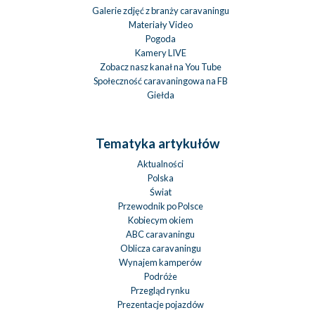
Galerie zdjęć z branży caravaningu
Materiały Video
Pogoda
Kamery LIVE
Zobacz nasz kanał na You Tube
Społeczność caravaningowa na FB
Giełda
Tematyka artykułów
Aktualności
Polska
Świat
Przewodnik po Polsce
Kobiecym okiem
ABC caravaningu
Oblicza caravaningu
Wynajem kamperów
Podróże
Przegląd rynku
Prezentacje pojazdów