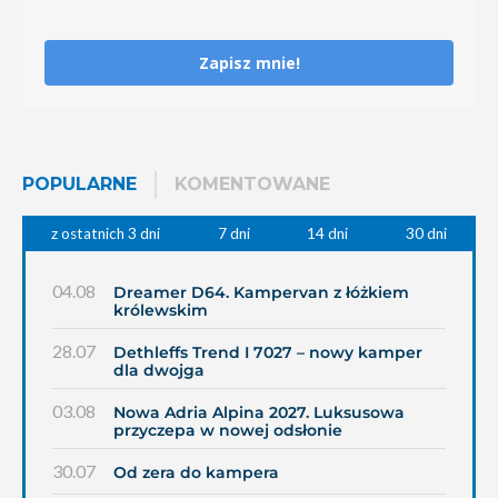
Zapisz mnie!
POPULARNE
KOMENTOWANE
z ostatnich 3 dni
7 dni
14 dni
30 dni
04.08
Dreamer D64. Kampervan z łóżkiem
królewskim
28.07
Dethleffs Trend I 7027 – nowy kamper
dla dwojga
03.08
Nowa Adria Alpina 2027. Luksusowa
przyczepa w nowej odsłonie
30.07
Od zera do kampera