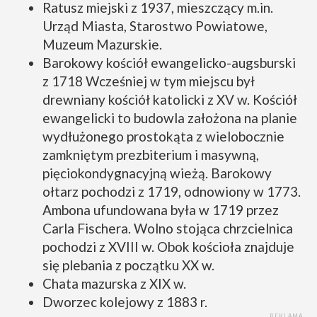
Ratusz miejski z 1937, mieszczący m.in.
Urząd Miasta, Starostwo Powiatowe,
Muzeum Mazurskie.
Barokowy kościół ewangelicko-augsburski
z 1718 Wcześniej w tym miejscu był
drewniany kościół katolicki z XV w. Kościół
ewangelicki to budowla założona na planie
wydłużonego prostokąta z wielobocznie
zamkniętym prezbiterium i masywną,
pięciokondygnacyjną wieżą. Barokowy
ołtarz pochodzi z 1719, odnowiony w 1773.
Ambona ufundowana była w 1719 przez
Carla Fischera. Wolno stojąca chrzcielnica
pochodzi z XVIII w. Obok kościoła znajduje
się plebania z początku XX w.
Chata mazurska z XIX w.
Dworzec kolejowy z 1883 r.
REKLAMA