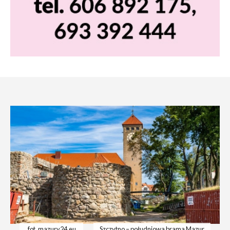
fot. mazury24.eu
Szczytno – południowa brama Mazur