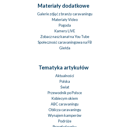
Materiały dodatkowe
Galerie zdjęć z branży caravaningu
Materiały Video
Pogoda
Kamery LIVE
Zobacz nasz kanał na You Tube
Społeczność caravaningowa na FB
Giełda
Tematyka artykułów
Aktualności
Polska
Świat
Przewodnik po Polsce
Kobiecym okiem
ABC caravaningu
Oblicza caravaningu
Wynajem kamperów
Podróże
Przegląd rynku