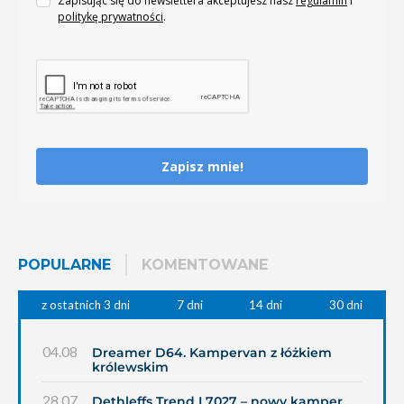
Zapisując się do newslettera akceptujesz nasz
regulamin
i
politykę prywatności
.
Zapisz mnie!
POPULARNE
KOMENTOWANE
z ostatnich 3 dni
7 dni
14 dni
30 dni
04.08
Dreamer D64. Kampervan z łóżkiem
królewskim
28.07
Dethleffs Trend I 7027 – nowy kamper