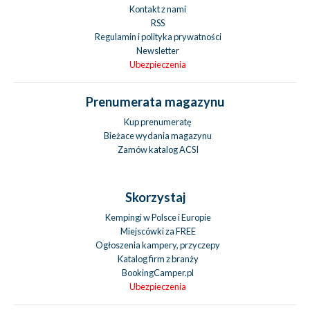
Kontakt z nami
RSS
Regulamin i polityka prywatności
Newsletter
Ubezpieczenia
Prenumerata magazynu
Kup prenumeratę
Bieżace wydania magazynu
Zamów katalog ACSI
Skorzystaj
Kempingi w Polsce i Europie
Miejscówki za FREE
Ogłoszenia kampery, przyczepy
Katalog firm z branży
BookingCamper.pl
Ubezpieczenia