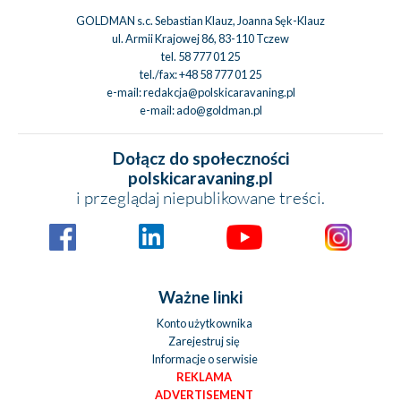
GOLDMAN s.c. Sebastian Klauz, Joanna Sęk-Klauz
ul. Armii Krajowej 86, 83-110 Tczew
tel.
58 777 01 25
tel./fax:
+48 58 777 01 25
e-mail:
redakcja@polskicaravaning.pl
e-mail:
ado@goldman.pl
Dołącz do społeczności
polskicaravaning.pl
i przeglądaj niepublikowane treści.
Ważne linki
Konto użytkownika
Zarejestruj się
Informacje o serwisie
REKLAMA
ADVERTISEMENT