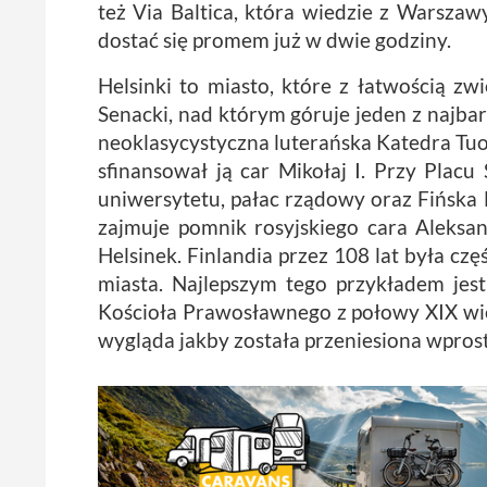
też Via Baltica, która wiedzie z Warszawy
dostać się promem już w dwie godziny.
Helsinki to miasto, które z łatwością zw
Senacki, nad którym góruje jeden z najba
neoklasycystyczna luterańska Katedra Tuom
sfinansował ją car Mikołaj I. Przy Plac
uniwersytetu, pałac rządowy oraz Fińska 
zajmuje pomnik rosyjskiego cara Aleksand
Helsinek. Finlandia przez 108 lat była cz
miasta. Najlepszym tego przykładem jes
Kościoła Prawosławnego z połowy XIX wiek
wygląda jakby została przeniesiona wprost 