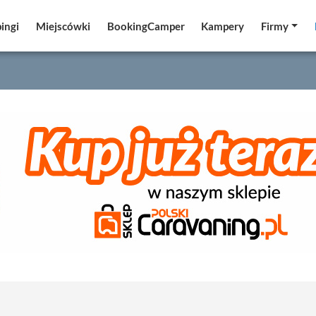
ingi
ingi
Miejscówki
Miejscówki
BookingCamper
BookingCamper
Kampery
Kampery
Firmy
Firmy