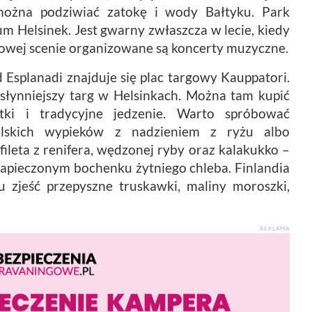
 można podziwiać zatokę i wody Bałtyku. Park
m Helsinek. Jest gwarny zwłaszcza w lecie, kiedy
kowej scenie organizowane są koncerty muzyczne.
Esplanadi znajduje się plac targowy Kauppatori.
jsłynniejszy targ w Helsinkach. Można tam kupić
tki i tradycyjne jedzenie. Warto spróbować
arelskich wypieków z nadzieniem z ryżu albo
ileta z renifera, wędzonej ryby oraz kalakukko –
apieczonym bochenku żytniego chleba. Finlandia
 zjeść przepyszne truskawki, maliny moroszki,
REKLAMA