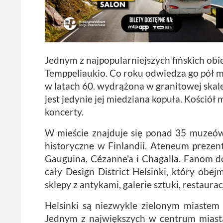
Jednym z najpopularniejszych fińskich obi
Temppeliaukio. Co roku odwiedza go pół mi
w latach 60. wydrążona w granitowej skal
jest jedynie jej miedziana kopuła. Kościół
koncerty.
W mieście znajduje się ponad 35 muzeó
historyczne w Finlandii. Ateneum prezent
Gauguina, Cézanne'a i Chagalla. Fanom
cały Design District Helsinki, który obejm
sklepy z antykami, galerie sztuki, restauracj
Helsinki są niezwykle zielonym miastem 
Jednym z największych w centrum miasta 