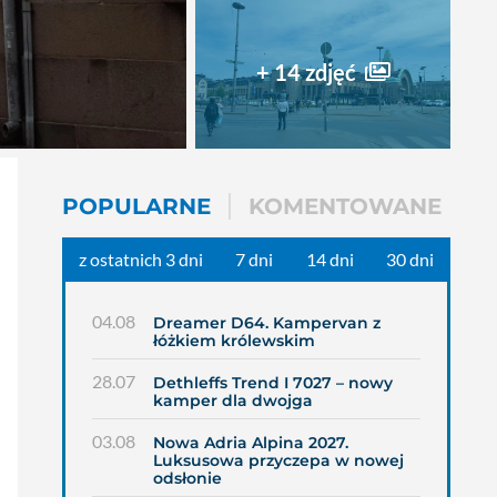
+ 14 zdjęć
POPULARNE
KOMENTOWANE
z ostatnich 3 dni
7 dni
14 dni
30 dni
04.08
Dreamer D64. Kampervan z
łóżkiem królewskim
28.07
Dethleffs Trend I 7027 – nowy
kamper dla dwojga
03.08
Nowa Adria Alpina 2027.
Luksusowa przyczepa w nowej
odsłonie