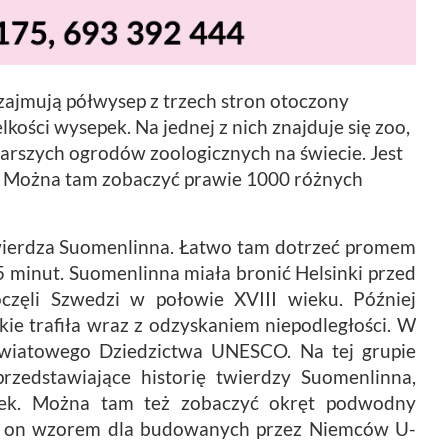
zajmują półwysep z trzech stron otoczony
kości wysepek. Na jednej z nich znajduje się zoo,
jstarszych ogrodów zoologicznych na świecie. Jest
 Można tam zobaczyć prawie 1000 różnych
twierdza Suomenlinna. Łatwo tam dotrzeć promem
15 minut. Suomenlinna miała bronić Helsinki przed
częli Szwedzi w połowie XVIII wieku. Później
skie trafiła wraz z odzyskaniem niepodległości. W
 Światowego Dziedzictwa UNESCO. Na tej grupie
przedstawiające historię twierdzy Suomenlinna,
k. Można tam też zobaczyć okręt podwodny
Był on wzorem dla budowanych przez Niemców U-