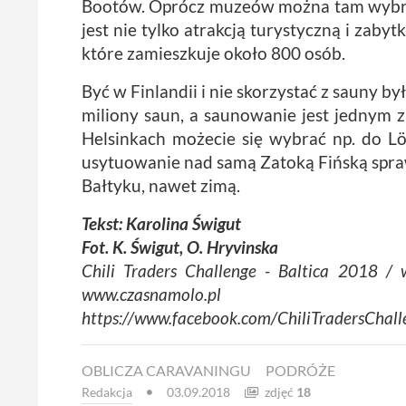
Bootów. Oprócz muzeów można tam wybrać 
jest nie tylko atrakcją turystyczną i zaby
które zamieszkuje około 800 osób.
Być w Finlandii i nie skorzystać z sauny b
miliony saun, a saunowanie jest jednym
Helsinkach możecie się wybrać np. do Löy
usytuowanie nad samą Zatoką Fińską spraw
Bałtyku, nawet zimą.
Tekst: Karolina Świgut
Fot. K. Świgut, O. Hryvinska
Chili Traders Challenge - Baltica 2018 / w
www.czasnamolo.pl
https://www.facebook.com/ChiliTradersChall
OBLICZA CARAVANINGU
PODRÓŻE
Redakcja
zdjęć
18
03.09.2018