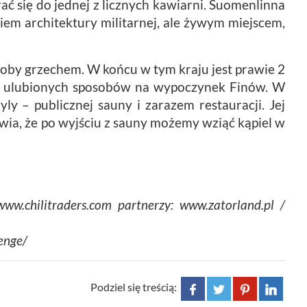
się do jednej z licznych kawiarni. Suomenlinna
tkiem architektury militarnej, ale żywym miejscem,
yłoby grzechem. W końcu w tym kraju jest prawie 2
 z ulubionych sposobów na wypoczynek Finów. W
ly – publicznej sauny i zarazem restauracji. Jej
ia, że po wyjściu z sauny możemy wziąć kąpiel w
ww.chilitraders.com partnerzy: www.zatorland.pl /
enge/
Podziel się treścią: