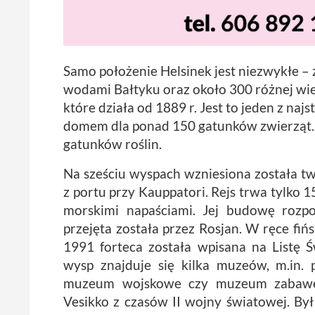
Samo położenie Helsinek jest niezwykłe – 
wodami Bałtyku oraz około 300 różnej wiel
które działa od 1889 r. Jest to jeden z na
domem dla ponad 150 gatunków zwierząt.
gatunków roślin.
Na sześciu wyspach wzniesiona została 
z portu przy Kauppatori. Rejs trwa tylko 
morskimi napaściami. Jej budowę rozpo
przejęta została przez Rosjan. W ręce fiń
1991 forteca została wpisana na Listę
wysp znajduje się kilka muzeów, m.in. 
muzeum wojskowe czy muzeum zabawe
Vesikko z czasów II wojny światowej. 