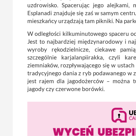
uzdrowisko. Spacerując jego alejkami,
Esplanadi znajduje się zaś w samym centru
mieszkańcy urządzają tam pikniki. Na par
W odległości kilkuminutowego spaceru od 
Jest to najbardziej międzynarodowy i na
wyroby rękodzielnicze, ciekawe pamią
szczególnie karjalanpiirakka, czyli k
ziemniaków, rozpływającego się w ustach f
tradycyjnego dania z ryb podawanego w z
jest rajem dla jagodożerców – można tu
jagody czy czerwone borówki.