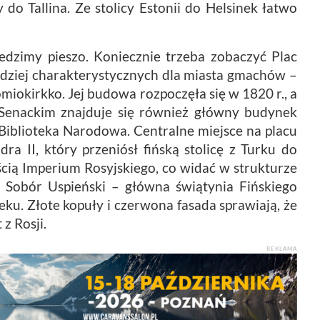
 do Tallina. Ze stolicy Estonii do Helsinek łatwo
iedzimy pieszo. Koniecznie trzeba zobaczyć Plac
rdziej charakterystycznych dla miasta gmachów –
iokirkko. Jej budowa rozpoczęła się w 1820 r., a
u Senackim znajduje się również główny budynek
Biblioteka Narodowa. Centralne miejsce na placu
ra II, który przeniósł fińską stolicę z Turku do
ęścią Imperium Rosyjskiego, co widać w strukturze
t Sobór Uspieński – główna świątynia Fińskiego
u. Złote kopuły i czerwona fasada sprawiają, że
z Rosji.
REKLAMA