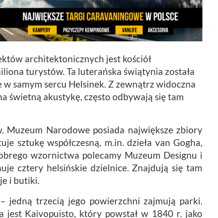
ektów architektonicznych jest kościół
liona turystów. Ta luterańska świątynia została
e w samym sercu Helsinek. Z zewnątrz widoczna
 ma świetną akustykę, często odbywają się tam
w. Muzeum Narodowe posiada największe zbiory
uje sztukę współczesną, m.in. dzieła van Gogha,
 dobrego wzornictwa polecamy Muzeum Designu i
uje cztery helsińskie dzielnice. Znajdują się tam
e i butiki.
– jedną trzecią jego powierzchni zajmują parki.
jest Kaivopuisto, który powstał w 1840 r. jako