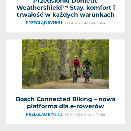
Przedsionki Dometic
Weathershield™ Stay. komfort i
trwałość w każdych warunkach
PRZEGLĄD RYNKU
21.04.2026,
Administrator
Bosch Connected Biking – nowa
platforma dla e-rowerów
PRZEGLĄD RYNKU
18.04.2026,
Marcin Turko