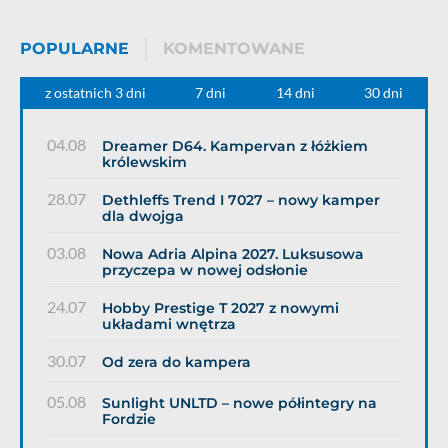
POPULARNE
KOMENTOWANE
z ostatnich 3 dni
7 dni
14 dni
30 dni
04.08
Dreamer D64. Kampervan z łóżkiem
królewskim
28.07
Dethleffs Trend I 7027 – nowy kamper
dla dwojga
03.08
Nowa Adria Alpina 2027. Luksusowa
przyczepa w nowej odsłonie
24.07
Hobby Prestige T 2027 z nowymi
układami wnętrza
30.07
Od zera do kampera
05.08
Sunlight UNLTD – nowe półintegry na
Fordzie