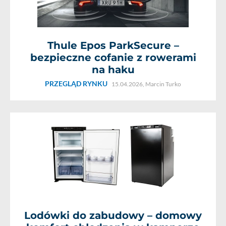
Thule Epos ParkSecure –
bezpieczne cofanie z rowerami
na haku
PRZEGLĄD RYNKU
15.04.2026,
Marcin Turko
Lodówki do zabudowy – domowy