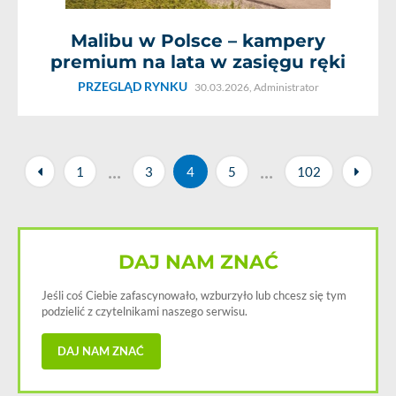
Malibu w Polsce – kampery
premium na lata w zasięgu ręki
PRZEGLĄD RYNKU
30.03.2026,
Administrator
...
...
1
3
4
5
102
DAJ NAM ZNAĆ
Jeśli coś Ciebie zafascynowało, wzburzyło lub chcesz się tym
podzielić z czytelnikami naszego serwisu.
DAJ NAM ZNAĆ