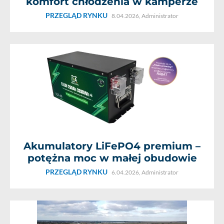
komfort chłodzenia w kamperze
PRZEGLĄD RYNKU
8.04.2026,
Administrator
Akumulatory LiFePO4 premium –
potężna moc w małej obudowie
PRZEGLĄD RYNKU
6.04.2026,
Administrator