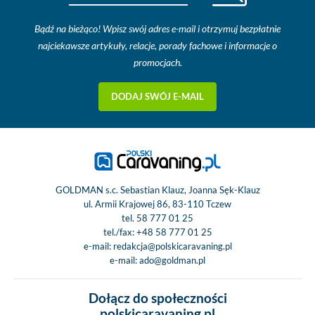
Bądź na bieżąco! Wpisz swój adres e-mail i otrzymuj bezpłatnie
najciekawsze artykuły, relacje, porady fachowe i informacje o
promocjach.
DODAJ SWÓJ E-MAIL
GOLDMAN s.c. Sebastian Klauz, Joanna Sęk-Klauz
ul. Armii Krajowej 86, 83-110 Tczew
tel.
58 777 01 25
tel./fax:
+48 58 777 01 25
e-mail:
redakcja@polskicaravaning.pl
e-mail:
ado@goldman.pl
Dołącz do społeczności
polskicaravaning.pl