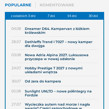
POPULARNE
KOMENTOWANE
z ostatnich 3 dni
7 dni
14 dni
30 dni
04.08
Dreamer D64. Kampervan z łóżkiem
królewskim
28.07
Dethleffs Trend I 7027 – nowy kamper
dla dwojga
03.08
Nowa Adria Alpina 2027. Luksusowa
przyczepa w nowej odsłonie
24.07
Hobby Prestige T 2027 z nowymi
układami wnętrza
30.07
Od zera do kampera
05.08
Sunlight UNLTD – nowe półintegry na
Fordzie
27.07
Wycieczka autem nad morze i nagła
awaria? Części samochodowe w