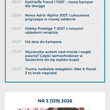
28.07
Dethleffs Trend I 7027 – nowy kamper
dla dwojga
03.08
Nowa Adria Alpina 2027. Luksusowa
przyczepa w nowej odsłonie
24.07
Hobby Prestige T 2027 z nowymi
układami wnętrza
30.07
Od zera do kampera
27.07
Wycieczka autem nad morze i nagła
awaria? Części samochodowe w
Szczecinie da się szybko kupić
26.07
Truma nadrabia zaległości. iNet X Panel
2 to krok naprzód
NR 3 (129) 2026