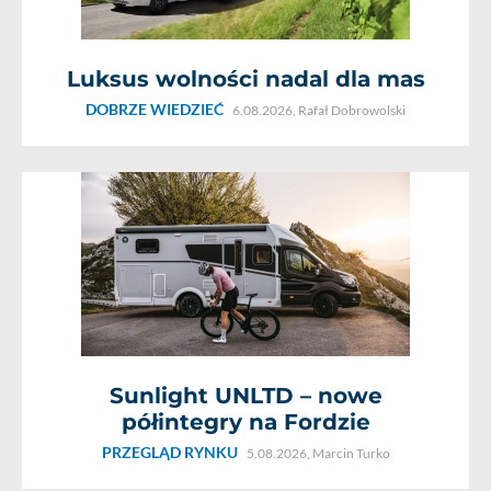
Luksus wolności nadal dla mas
DOBRZE WIEDZIEĆ
6.08.2026,
Rafał Dobrowolski
Sunlight UNLTD – nowe
półintegry na Fordzie
PRZEGLĄD RYNKU
5.08.2026,
Marcin Turko