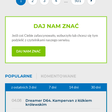
...
1
2
3
4
501
DAJ NAM ZNAĆ
Jeśli coś Ciebie zafascynowało, wzburzyło lub chcesz się tym
podzielić z czytelnikami naszego serwisu.
DAJ NAM ZNAĆ
POPULARNE
KOMENTOWANE
z ostatnich 3 dni
7 dni
14 dni
30 dni
04.08
Dreamer D64. Kampervan z łóżkiem
królewskim