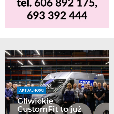
AKTUALNOŚCI
Gliwickie
CustomFit to już