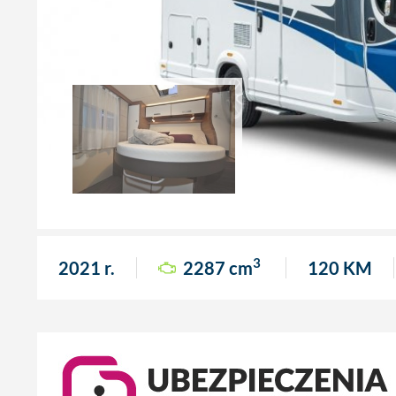
3
2021 r.
2287 cm
120 KM