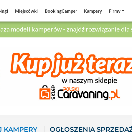
ingi
ingi
Miejscówki
Miejscówki
BookingCamper
BookingCamper
Kampery
Kampery
Firmy
Firmy
aza modeli kamperów - znajdź rozwiązanie dla 
 KAMPERY
OGŁOSZENIA SPRZEDA