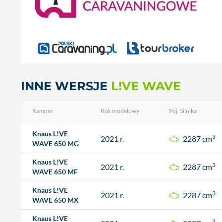
INNE WERSJE
L!VE WAVE
Kamper
Rok modelowy
Poj. Silnika
Knaus L!VE
3
2021 r.
2287 cm
WAVE 650 MG
Knaus L!VE
3
2021 r.
2287 cm
WAVE 650 MF
Knaus L!VE
3
2021 r.
2287 cm
WAVE 650 MX
Knaus L!VE
3