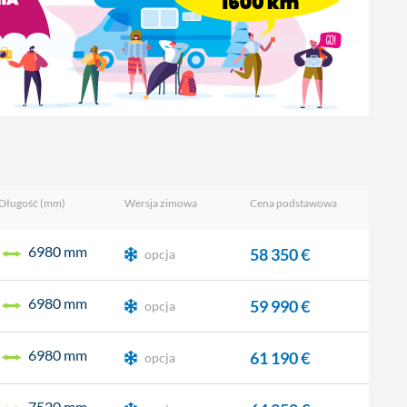
Długość (mm)
Wersja zimowa
Cena podstawowa
6980 mm
58 350 €
opcja
6980 mm
59 990 €
opcja
6980 mm
61 190 €
opcja
7520 mm