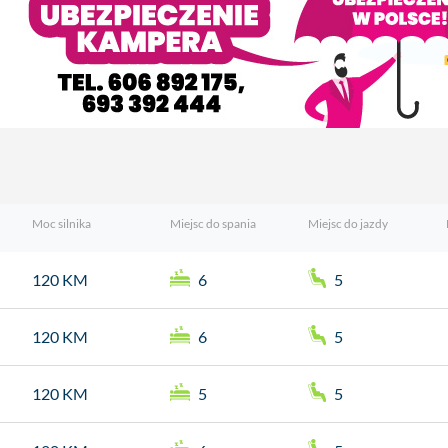
Moc silnika
Miejsc do spania
Miejsc do jazdy
120 KM
6
5
120 KM
6
5
120 KM
5
5