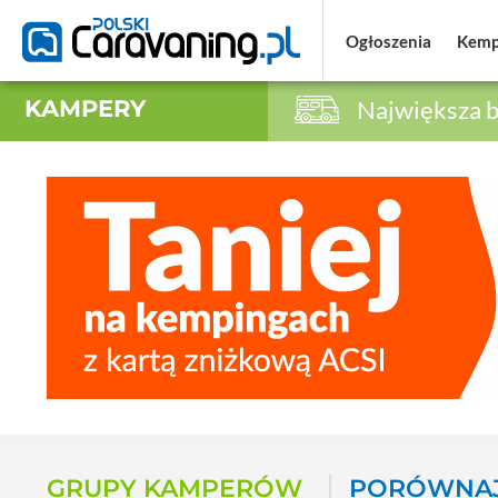
Ogłoszenia
Ogłoszenia
Kemp
Kemp
KAMPERY
Największa b
GRUPY KAMPERÓW
PORÓWNAJ