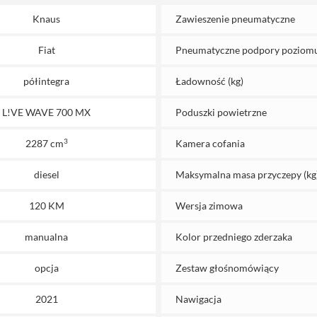
Knaus
Zawieszenie pneumatyczne
Fiat
Pneumatyczne podpory poziom
półintegra
Ładowność (kg)
L!VE WAVE 700 MX
Poduszki powietrzne
3
2287 cm
Kamera cofania
diesel
Maksymalna masa przyczepy (kg
120 KM
Wersja zimowa
manualna
Kolor przedniego zderzaka
opcja
Zestaw głośnomówiący
2021
Nawigacja