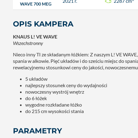
2021 r.
2287 cm
WAVE 700 MEG
OPIS KAMPERA
KNAUS L! VE WAVE
Wszechstronny
Nieco inny TI ze składanym łóżkiem: Z naszym L! VE WAVE, 
spania w alkowie. Pięć układów i do sześciu miejsc do span
rewelacyjnemu stosunkowi ceny do jakości, nowoczesnemu 
5 układów
najlepszy stosunek ceny do wydajności
nowoczesny wystrój wnętrz
do 6 łóżek
wygodne rozkładane łóżko
do 215 cm wysokości stania
PARAMETRY