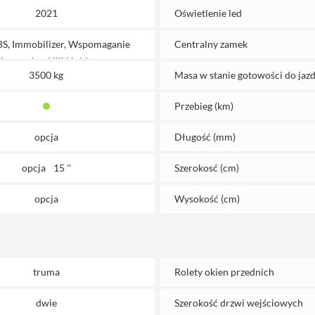
2021
Oświetlenie led
BS, Immobilizer, Wspomaganie
Centralny zamek
ierownicy, Hill Holder
3500 kg
Masa w stanie gotowości do jazd
Przebieg (km)
opcja
Długość (mm)
opcja
15 ''
Szerokosć (cm)
opcja
Wysokość (cm)
truma
Rolety okien przednich
dwie
Szerokość drzwi wejściowych