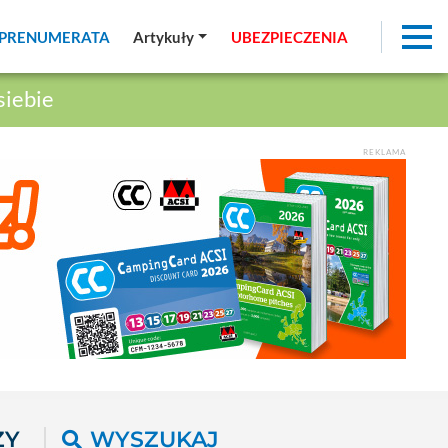
PRENUMERATA
PRENUMERATA
Artykuły
Artykuły
UBEZPIECZENIA
UBEZPIECZENIA
siebie
REKLAMA
ŻY
WYSZUKAJ