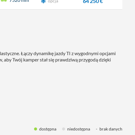
64 250 €
opcja
lastyczne. Łączy dynamikę jazdy TI z wygodnymi opcjami
w, aby Twój kamper stał się prawdziwą przygodą dzięki
dostępna
niedostępna
-
brak danych