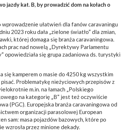
o jazdy kat. B, by prowadzić dom na kołach o
 o wprowadzenie ułatwień dla fanów caravaningu
dniu 2023 roku dała „zielone światło” dla zmian,
prawki, której domaga się branża caravaningowa.
ach prac nad nowelą „Dyrektywy Parlamentu
” opowiedziała się grupa zadaniowa ds. turystyki
ia się kamperem o masie do 4250 kg wszystkim
y pisać. Problematykę nieżyciowych przepisów z
elokrotnie m.in. na łamach „Polskiego
gowego na kategorię „B” jest też oczywiście
owa (PGC). Europejska branża caravaningowa od
nictwem organizacji parasolowej European
ten sam: masa pojazdów bazowych, które po
ie wzrosła przez minione dekady.