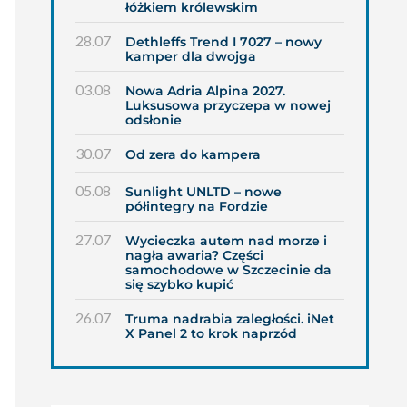
łóżkiem królewskim
28.07
Dethleffs Trend I 7027 – nowy
kamper dla dwojga
03.08
Nowa Adria Alpina 2027.
Luksusowa przyczepa w nowej
odsłonie
30.07
Od zera do kampera
05.08
Sunlight UNLTD – nowe
półintegry na Fordzie
27.07
Wycieczka autem nad morze i
nagła awaria? Części
samochodowe w Szczecinie da
się szybko kupić
26.07
Truma nadrabia zaległości. iNet
X Panel 2 to krok naprzód