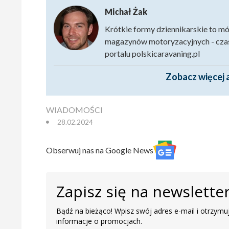
Michał Żak
Krótkie formy dziennikarskie to mó
magazynów motoryzacyjnych - czase
portalu polskicaravaning.pl
Zobacz więcej 
WIADOMOŚCI
28.02.2024
Obserwuj nas na Google News
Zapisz się na newslette
Bądź na bieżąco! Wpisz swój adres e-mail i otrzymuj
informacje o promocjach.