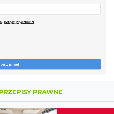
in
i
politykę prywatności
.
pisz mnie!
PRZEPISY PRAWNE