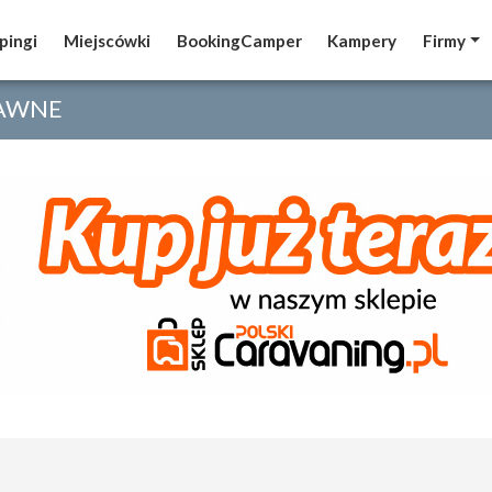
pingi
pingi
Miejscówki
Miejscówki
BookingCamper
BookingCamper
Kampery
Kampery
Firmy
Firmy
RAWNE