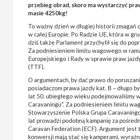
przebieg obrad, skoro ma wystarczyć praw
masie 4250kg!
To ważny dzień w długiej historii zmagań
w całej Europie. Po Radzie UE, która w gru
dziś także Parlament przychylił się do po
Za podniesieniem limitu wagowego w ram
Europejskiego i Rady w sprawie praw jazdy
(TTF).
O argumentach, by dać prawo do poruszan
posiadaczom prawa jazdy kat. B – długo b
lat 50. ubiegłego wieku podejmowaliśmy wi
Caravaningu”. Za podniesieniem limitu wa
Stowarzyszenie Polska Grupa Caravaning
lat prowadzi podobną kampanię za pośred
Caravan Federation (ECF). Argument jest 
konwersji mają stać się kamperami, wyraźn