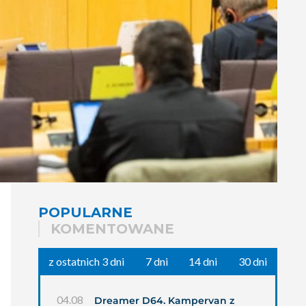
POPULARNE
KOMENTOWANE
z ostatnich 3 dni
7 dni
14 dni
30 dni
04.08
Dreamer D64. Kampervan z