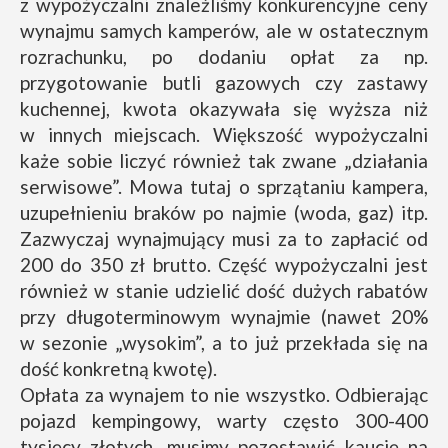
z wypożyczalni znaleźliśmy konkurencyjne ceny
wynajmu samych kamperów, ale w ostatecznym
rozrachunku, po dodaniu opłat za np.
przygotowanie butli gazowych czy zastawy
kuchennej, kwota okazywała się wyższa niż
w innych miejscach. Większość wypożyczalni
każe sobie liczyć również tak zwane „działania
serwisowe”. Mowa tutaj o sprzątaniu kampera,
uzupełnieniu braków po najmie (woda, gaz) itp.
Zazwyczaj wynajmujący musi za to zapłacić od
200 do 350 zł brutto. Część wypożyczalni jest
również w stanie udzielić dość dużych rabatów
przy długoterminowym wynajmie (nawet 20%
w sezonie „wysokim”, a to już przekłada się na
dość konkretną kwotę).
Opłata za wynajem to nie wszystko. Odbierając
pojazd kempingowy, warty często 300-400
tysięcy złotych, musimy pozostawić kaucję na