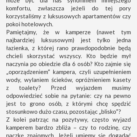
może być dla nas synonimem mniejszego
komfortu, zwłaszcza jeżeli do tej pory
korzystaliśmy z luksusowych apartamentów czy
pokoi hotelowych.
Pamiętajmy, że w kamperze (nawet tym
najbardziej luksusowym) jest tylko jedna
łazienka, z której rano prawdopodobnie będą
chcieli skorzystać wszyscy. Kto będzie mył
naczynia po obiedzie dla 6 osób? Kto zajmie się
„oporządzeniem” kampera, czyli uzupełnieniem
wody, wylaniem ścieków, opróżnieniem kasety
z toalety? Przed wyjazdem musimy
odpowiedzieć sobie na pytanie: czy na pewno
jest to grono osób, z którymi chcę spędzić
stosunkowo dużo czasu, pozostając „blisko”?
Z kolei patrząc na pozytywy, często wyjazd
kamperem bardzo zbliża – czy to rodzinę, czy
paczkę znajomych. Jeżeli umiemy się dogadać