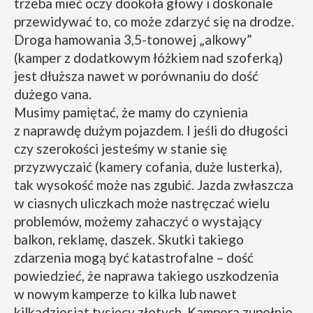
trzeba mieć oczy dookoła głowy i doskonale
przewidywać to, co może zdarzyć się na drodze.
Droga hamowania 3,5-tonowej „alkowy”
(kamper z dodatkowym łóżkiem nad szoferką)
jest dłuższa nawet w porównaniu do dość
dużego vana.
Musimy pamiętać, że mamy do czynienia
z naprawdę dużym pojazdem. I jeśli do długości
czy szerokości jesteśmy w stanie się
przyzwyczaić (kamery cofania, duże lusterka),
tak wysokość może nas zgubić. Jazda zwłaszcza
w ciasnych uliczkach może nastręczać wielu
problemów, możemy zahaczyć o wystający
balkon, reklamę, daszek. Skutki takiego
zdarzenia mogą być katastrofalne – dość
powiedzieć, że naprawa takiego uszkodzenia
w nowym kamperze to kilka lub nawet
kilkadziesiąt tysięcy złotych. Kampera zupełnie