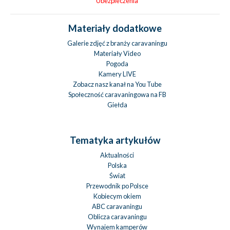
Ubezpieczenia
Materiały dodatkowe
Galerie zdjęć z branży caravaningu
Materiały Video
Pogoda
Kamery LIVE
Zobacz nasz kanał na You Tube
Społeczność caravaningowa na FB
Giełda
Tematyka artykułów
Aktualności
Polska
Świat
Przewodnik po Polsce
Kobiecym okiem
ABC caravaningu
Oblicza caravaningu
Wynajem kamperów