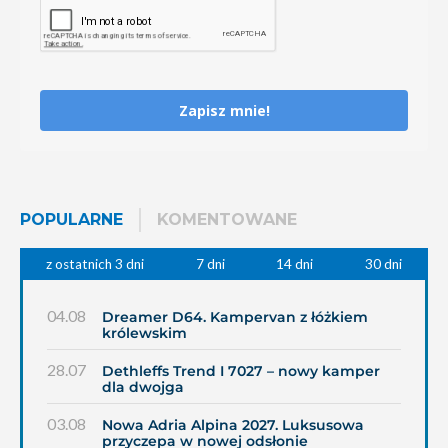
Zapisz mnie!
POPULARNE
KOMENTOWANE
z ostatnich 3 dni
7 dni
14 dni
30 dni
04.08
Dreamer D64. Kampervan z łóżkiem
królewskim
28.07
Dethleffs Trend I 7027 – nowy kamper
dla dwojga
03.08
Nowa Adria Alpina 2027. Luksusowa
przyczepa w nowej odsłonie