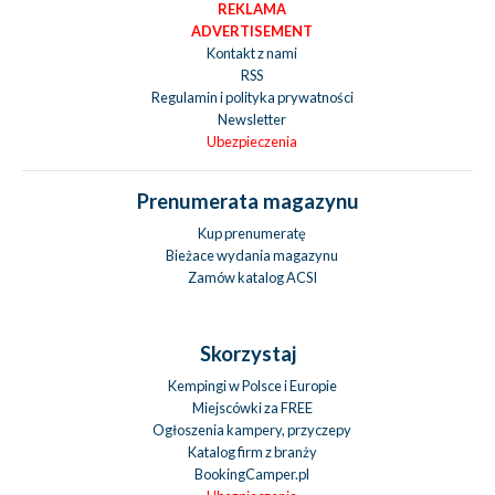
REKLAMA
ADVERTISEMENT
Kontakt z nami
RSS
Regulamin i polityka prywatności
Newsletter
Ubezpieczenia
Prenumerata magazynu
Kup prenumeratę
Bieżace wydania magazynu
Zamów katalog ACSI
Skorzystaj
Kempingi w Polsce i Europie
Miejscówki za FREE
Ogłoszenia kampery, przyczepy
Katalog firm z branży
BookingCamper.pl