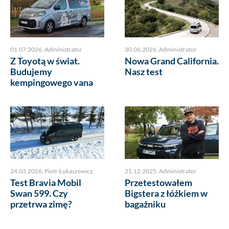
01.07.2026
,
Administrator
30.06.2026
,
Administrator
Z Toyotą w świat.
Nowa Grand California.
Budujemy
Nasz test
kempingowego vana
24.03.2026
,
Piotr Łukaszewicz
21.12.2025
,
Administrator
Test Bravia Mobil
Przetestowałem
Swan 599. Czy
Bigstera z łóżkiem w
przetrwa zimę?
bagażniku