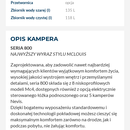
Przetwornica
opcja
Zbiornik wody szarej (l)
135 L
Zbiornik wody czystej (l)
118 L
OPIS KAMPERA
SERIA 800
NAJWYŻSZY WYRAZ STYLU MCLOUIS
Zaprojektowana, aby zadowolić nawet najbardziej
wymagających klientów wyjątkowym komfortem życia,
wysokiej jakości wystrojem wnętrz i przemyślanymi
detalami, seria 800 składa się z 8 niskoprofilowych
modeli Mc4, dostępnych również z opcją elektrycznie
sterowanego łóżka podnoszonego oraz 5 kamperów
Nevis.
Dzięki bogatemu wyposażeniu standardowemu i
doskonałej technologii pokładowej możesz cieszyć się
maksymalnym komfortem zarówno na drodze, jak i
podczas pobytu, nie żałując komfortu.