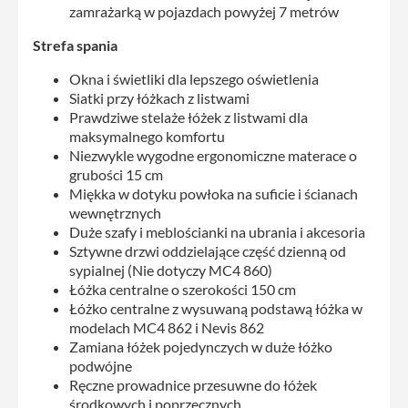
zamrażarką w pojazdach powyżej 7 metrów
Strefa spania
Okna i świetliki dla lepszego oświetlenia
Siatki przy łóżkach z listwami
Prawdziwe stelaże łóżek z listwami dla
maksymalnego komfortu
Niezwykle wygodne ergonomiczne materace o
grubości 15 cm
Miękka w dotyku powłoka na suficie i ścianach
wewnętrznych
Duże szafy i meblościanki na ubrania i akcesoria
Sztywne drzwi oddzielające część dzienną od
sypialnej (Nie dotyczy MC4 860)
Łóżka centralne o szerokości 150 cm
Łóżko centralne z wysuwaną podstawą łóżka w
modelach MC4 862 i Nevis 862
Zamiana łóżek pojedynczych w duże łóżko
podwójne
Ręczne prowadnice przesuwne do łóżek
środkowych i poprzecznych