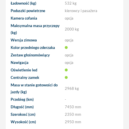
Ładowność (kg)
532 kg
Poduszki powietrzne
kierowcy i pasażera
Kamera cofania
opcja
Maksymalna masa przyczepy
2000 kg
(kg)
Wersja zimowa
opcja
Kolor przedniego zderzaka
Zestaw głośnomówiący
opcja
Nawigacja
opcja
Oświetlenie led
Centralny zamek
Masa w stanie gotowości do
2968 kg
jazdy (kg)
Przebieg (km)
-
Długość (mm)
7450 mm
Szerokosć (cm)
2350 mm
Wysokość (cm)
2950 mm