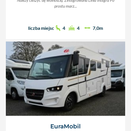
Należy cieszyć się wolnością. Zintegrowana Linia Integra Po
prostu marz...
liczba miejsc
4
4
7,0m
EuraMobil