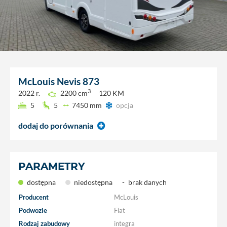
McLouis
Nevis 873
3
2022 r.
2200 cm
120 KM
5
5
7450 mm
opcja
dodaj do porównania
PARAMETRY
dostępna
niedostępna
-
brak danych
Producent
McLouis
Podwozie
Fiat
Rodzaj zabudowy
integra