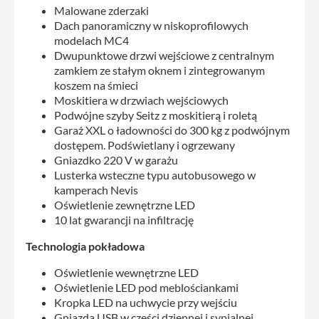
Malowane zderzaki
Dach panoramiczny w niskoprofilowych
modelach MC4
Dwupunktowe drzwi wejściowe z centralnym
zamkiem ze stałym oknem i zintegrowanym
koszem na śmieci
Moskitiera w drzwiach wejściowych
Podwójne szyby Seitz z moskitierą i roletą
Garaż XXL o ładowności do 300 kg z podwójnym
dostępem. Podświetlany i ogrzewany
Gniazdko 220 V w garażu
Lusterka wsteczne typu autobusowego w
kamperach Nevis
Oświetlenie zewnętrzne LED
10 lat gwarancji na infiltrację
Technologia pokładowa
Oświetlenie wewnętrzne LED
Oświetlenie LED pod meblościankami
Kropka LED na uchwycie przy wejściu
Gniazda USB w części dziennej i sypialnej