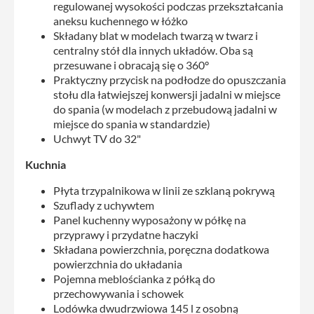
regulowanej wysokości podczas przekształcania
aneksu kuchennego w łóżko
Składany blat w modelach twarzą w twarz i
centralny stół dla innych układów. Oba są
przesuwane i obracają się o 360°
Praktyczny przycisk na podłodze do opuszczania
stołu dla łatwiejszej konwersji jadalni w miejsce
do spania (w modelach z przebudową jadalni w
miejsce do spania w standardzie)
Uchwyt TV do 32"
Kuchnia
Płyta trzypalnikowa w linii ze szklaną pokrywą
Szuflady z uchywtem
Panel kuchenny wyposażony w półkę na
przyprawy i przydatne haczyki
Składana powierzchnia, poręczna dodatkowa
powierzchnia do układania
Pojemna meblościanka z półką do
przechowywania i schowek
Lodówka dwudrzwiowa 145 l z osobną