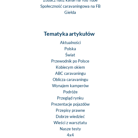
Zobacz nasz kanał na You Tube
Społeczność caravaningowa na FB
Giełda
Tematyka artykułów
Aktualności
Polska
Świat
Przewodnik po Polsce
Kobiecym okiem
ABC caravaningu
Oblicza caravaningu
Wynajem kamperów
Podróże
Przegląd rynku
Prezentacje pojazdów
Przepisy prawne
Dobrze wiedzieć
Wieści z warsztatu
Nasze testy
4x4