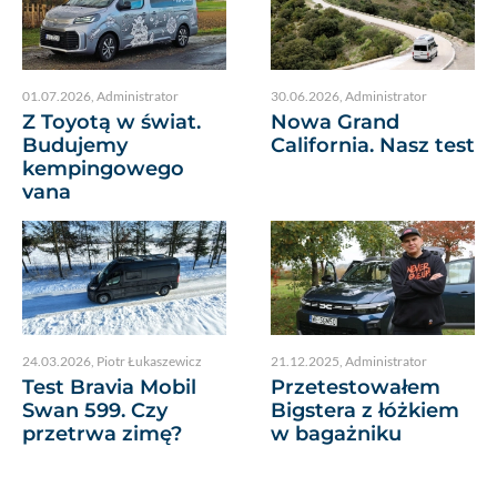
01.07.2026
,
Administrator
30.06.2026
,
Administrator
Z Toyotą w świat.
Nowa Grand
Budujemy
California. Nasz test
kempingowego
vana
24.03.2026
,
Piotr Łukaszewicz
21.12.2025
,
Administrator
Test Bravia Mobil
Przetestowałem
Swan 599. Czy
Bigstera z łóżkiem
przetrwa zimę?
w bagażniku