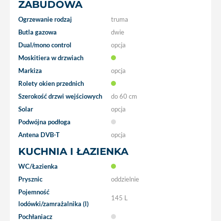
ZABUDOWA
Ogrzewanie rodzaj
truma
Butla gazowa
dwie
Dual/mono control
opcja
Moskitiera w drzwiach
Markiza
opcja
Rolety okien przednich
Szerokość drzwi wejściowych
do 60 cm
Solar
opcja
Podwójna podłoga
Antena DVB-T
opcja
KUCHNIA I ŁAZIENKA
WC/Łazienka
Prysznic
oddzielnie
Pojemność
145 L
lodówki/zamrażalnika (l)
Pochłaniacz