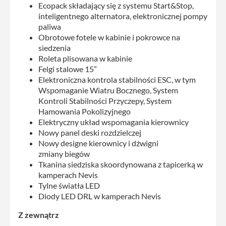
Ecopack składający się z systemu Start&Stop,
inteligentnego alternatora, elektronicznej pompy
paliwa
Obrotowe fotele w kabinie i pokrowce na
siedzenia
Roleta plisowana w kabinie
Felgi stalowe 15”
Elektroniczna kontrola stabilności ESC, w tym
Wspomaganie Wiatru Bocznego, System
Kontroli Stabilności Przyczepy, System
Hamowania Pokolizyjnego
Elektryczny układ wspomagania kierownicy
Nowy panel deski rozdzielczej
Nowy designe kierownicy i dźwigni
zmiany biegów
Tkanina siedziska skoordynowana z tapicerką w
kamperach Nevis
Tylne światła LED
Diody LED DRL w kamperach Nevis
Z zewnątrz