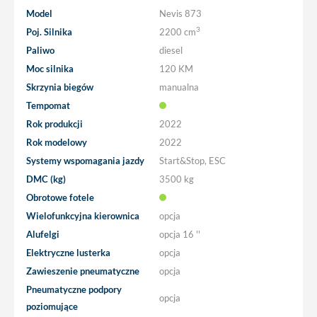
Model
Nevis 873
3
Poj. Silnika
2200 cm
Paliwo
diesel
Moc silnika
120 KM
Skrzynia biegów
manualna
Tempomat
Rok produkcji
2022
Rok modelowy
2022
Systemy wspomagania jazdy
Start&Stop, ESC
DMC (kg)
3500 kg
Obrotowe fotele
Wielofunkcyjna kierownica
opcja
Alufelgi
opcja
16 ''
Elektryczne lusterka
opcja
Zawieszenie pneumatyczne
opcja
Pneumatyczne podpory
opcja
poziomujące