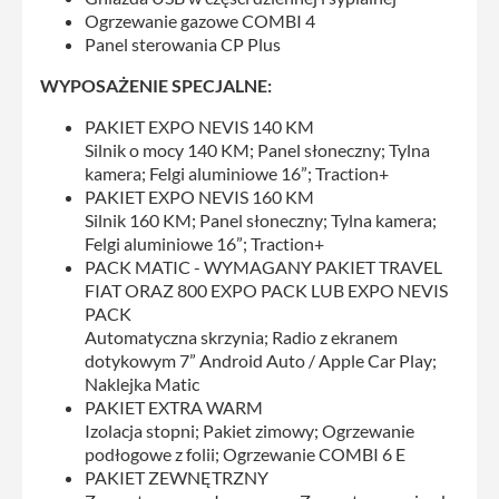
Ogrzewanie gazowe COMBI 4
Panel sterowania CP Plus
WYPOSAŻENIE SPECJALNE:
PAKIET EXPO NEVIS 140 KM
Silnik o mocy 140 KM; Panel słoneczny; Tylna
kamera; Felgi aluminiowe 16”; Traction+
PAKIET EXPO NEVIS 160 KM
Silnik 160 KM; Panel słoneczny; Tylna kamera;
Felgi aluminiowe 16”; Traction+
PACK MATIC - WYMAGANY PAKIET TRAVEL
FIAT ORAZ 800 EXPO PACK LUB EXPO NEVIS
PACK
Automatyczna skrzynia; Radio z ekranem
dotykowym 7” Android Auto / Apple Car Play;
Naklejka Matic
PAKIET EXTRA WARM
Izolacja stopni; Pakiet zimowy; Ogrzewanie
podłogowe z folii; Ogrzewanie COMBI 6 E
PAKIET ZEWNĘTRZNY