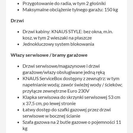
Przygotowanie do radia, w tym 2 głośniki
Maksymalne obciążenie tylnego garażu: 150 kg
Drzwi
Drzwi kabiny: KNAUS STYLE: bez okna, m.in.
kosz, w tym 2 wieszaki na płaszcze
Jednokluczowy system blokowania
Włazy serwisowe / bramy garażowe
Drzwi serwisowe/magazynowe i drzwi
garażowe/włazy obsługiwane jedną ręką
KNAUS ServiceBox dostępny z zewnątrz: w tym
napełnianie wodą; zawór świeżej wody / ścieków;
przyłącze zewnętrzne Euro 230V
Klapka serwisowa do skrzynki serwisowej 53 cm
x 37,5 cm, po lewej stronie
Łatwy dostęp do szafki gazowej przez drzwi
serwisowe w bocznej ścianie
Szafa gazowa na 2 butle gazowe o pojemności 11
kg