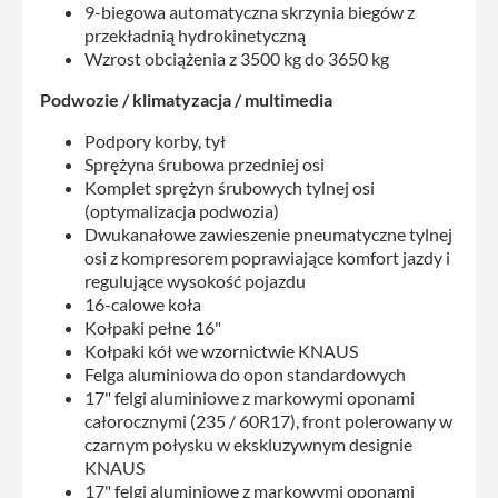
9-biegowa automatyczna skrzynia biegów z
przekładnią hydrokinetyczną
Wzrost obciążenia z 3500 kg do 3650 kg
Podwozie / klimatyzacja / multimedia
Podpory korby, tył
Sprężyna śrubowa przedniej osi
Komplet sprężyn śrubowych tylnej osi
(optymalizacja podwozia)
Dwukanałowe zawieszenie pneumatyczne tylnej
osi z kompresorem poprawiające komfort jazdy i
regulujące wysokość pojazdu
16-calowe koła
Kołpaki pełne 16"
Kołpaki kół we wzornictwie KNAUS
Felga aluminiowa do opon standardowych
17" felgi aluminiowe z markowymi oponami
całorocznymi (235 / 60R17), front polerowany w
czarnym połysku w ekskluzywnym designie
KNAUS
17" felgi aluminiowe z markowymi oponami