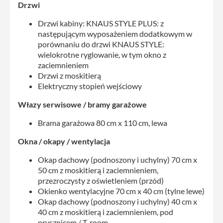
Drzwi
Drzwi kabiny: KNAUS STYLE PLUS: z
następującym wyposażeniem dodatkowym w
porównaniu do drzwi KNAUS STYLE:
wielokrotne ryglowanie, w tym okno z
zaciemnieniem
Drzwi z moskitierą
Elektryczny stopień wejściowy
Włazy serwisowe / bramy garażowe
Brama garażowa 80 cm x 110 cm, lewa
Okna / okapy / wentylacja
Okap dachowy (podnoszony i uchylny) 70 cm x
50 cm z moskitierą i zaciemnieniem,
przezroczysty z oświetleniem (przód)
Okienko wentylacyjne 70 cm x 40 cm (tylne lewe)
Okap dachowy (podnoszony i uchylny) 40 cm x
40 cm z moskitierą i zaciemnieniem, pod
prysznicem / T-room