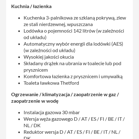
Kuchnia / łazienka
Kuchenka 3-palnikowa ze szklaną pokrywą, zlew
ze stali nierdzewnej, wpuszczana
Lodówka o pojemności 142 litrów (w zależności
od układu)
Automatyczny wybór energii dla lodówki (AES)
(w zależności od układu)
Wysokiej jakości okucia
Składany drążek na ubrania w toalecie lub pod
prysznicem
Komfortowa łazienka z prysznicem i umywalką
Toaleta ławkowa Thetford
Ogrzewanie / klimatyzacja / zaopatrzenie w gaz /
zaopatrzenie w wodę
Instalacja gazowa 30 mbar
Wersja węża gazowego D / AT / ES / FI / BE / IT /
NL / DK
Reduktor wersja D / AT / ES / FI / BE / IT / NL /
DK