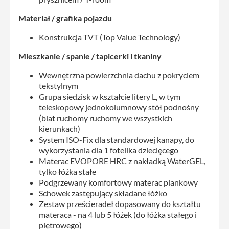
Materiał / grafika pojazdu
Konstrukcja TVT (Top Value Technology)
Mieszkanie / spanie / tapicerki i tkaniny
Wewnętrzna powierzchnia dachu z pokryciem
tekstylnym
Grupa siedzisk w kształcie litery L, w tym
teleskopowy jednokolumnowy stół podnośny
(blat ruchomy ruchomy we wszystkich
kierunkach)
System ISO-Fix dla standardowej kanapy, do
wykorzystania dla 1 fotelika dziecięcego
Materac EVOPORE HRC z nakładką WaterGEL,
tylko łóżka stałe
Podgrzewany komfortowy materac piankowy
Schowek zastępujący składane łóżko
Zestaw prześcieradeł dopasowany do kształtu
materaca - na 4 lub 5 łóżek (do łóżka stałego i
piętrowego)