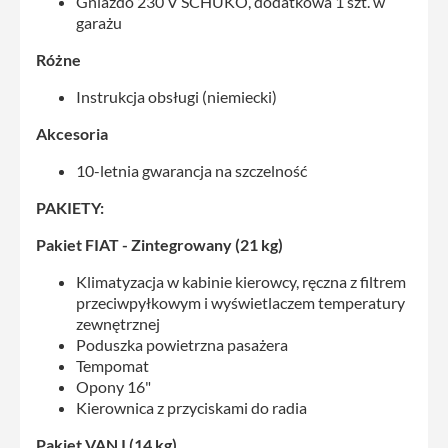
Gniazdo 230 V SCHUKO, dodatkowa 1 szt. w
garażu
Różne
Instrukcja obsługi (niemiecki)
Akcesoria
10-letnia gwarancja na szczelność
PAKIETY:
Pakiet FIAT - Zintegrowany (21 kg)
Klimatyzacja w kabinie kierowcy, ręczna z filtrem
przeciwpyłkowym i wyświetlaczem temperatury
zewnętrznej
Poduszka powietrzna pasażera
Tempomat
Opony 16"
Kierownica z przyciskami do radia
Pakiet VAN I (14 kg)