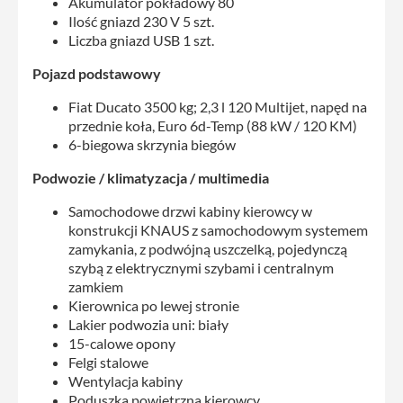
Akumulator pokładowy 80
Ilość gniazd 230 V 5 szt.
Liczba gniazd USB 1 szt.
Pojazd podstawowy
Fiat Ducato 3500 kg; 2,3 l 120 Multijet, napęd na
przednie koła, Euro 6d-Temp (88 kW / 120 KM)
6-biegowa skrzynia biegów
Podwozie / klimatyzacja / multimedia
Samochodowe drzwi kabiny kierowcy w
konstrukcji KNAUS z samochodowym systemem
zamykania, z podwójną uszczelką, pojedynczą
szybą z elektrycznymi szybami i centralnym
zamkiem
Kierownica po lewej stronie
Lakier podwozia uni: biały
15-calowe opony
Felgi stalowe
Wentylacja kabiny
Poduszka powietrzna kierowcy