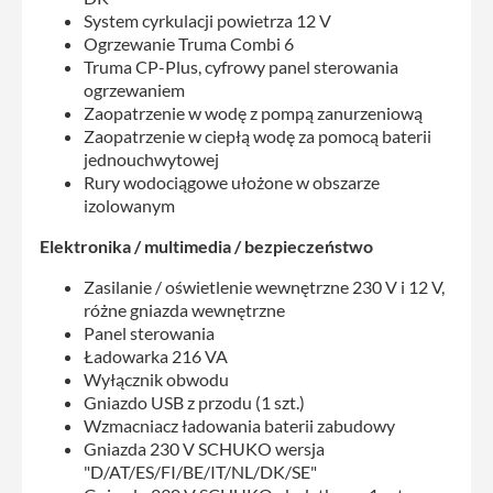
System cyrkulacji powietrza 12 V
Ogrzewanie Truma Combi 6
Truma CP-Plus, cyfrowy panel sterowania
ogrzewaniem
Zaopatrzenie w wodę z pompą zanurzeniową
Zaopatrzenie w ciepłą wodę za pomocą baterii
jednouchwytowej
Rury wodociągowe ułożone w obszarze
izolowanym
Elektronika / multimedia / bezpieczeństwo
Zasilanie / oświetlenie wewnętrzne 230 V i 12 V,
różne gniazda wewnętrzne
Panel sterowania
Ładowarka 216 VA
Wyłącznik obwodu
Gniazdo USB z przodu (1 szt.)
Wzmacniacz ładowania baterii zabudowy
Gniazda 230 V SCHUKO wersja
"D/AT/ES/FI/BE/IT/NL/DK/SE"