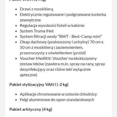
Drzwi z moskitierą
Elektrycznie regulowane i podgrzewane lusterka
zewnętrzne
Regulacja wysokości foteli w kabinie
System Truma iNet
System filtracji wody "BWT - Best-Camp mini"
Okap dachowy (podnoszony i uchylny) 70 cm x
50 cm z moskitierą i zaciemnieniem,
przezroczysty z oświetleniem (przód)
Voucher MediKit: Voucher na ekskluzywny
zestaw leków (zawiera m.in. spray na rany, spray
dezynfekujący oraz różne leki wyłącznie
apteczne)
Pakiet stylizacyjny VAN I (-2 kg)
Aplikacje chromowane w osłonie chłodnicy
Felgi aluminiowe do opon standardowych
Pakiet arktyczny (4 kg)