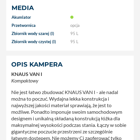
MEDIA
Akumlator
Przetwornica
opcja
Zbiornik wody szarej (l)
95 L
Zbiornik wody czystej (l)
95 L
OPIS KAMPERA
KNAUS VAN I
Kompaktowy
Nie jest łatwo zbudować KNAUS VAN I - ale nadal
można to poczuć. Wydajna lekka konstrukcja i
najwyższej jakości materiał sprawiają, że jest to
możliwe. Ponadto imponuje swoim samochodowym
designem i unikalną składaną konstrukcją łóżka dla
maksymalnej wysokości podczas stania. Łączy w sobie
gigantyczne poczucie przestrzeni ze szczególnie
łatwym dostępem. Nie możemy Ci zaoferować tylko