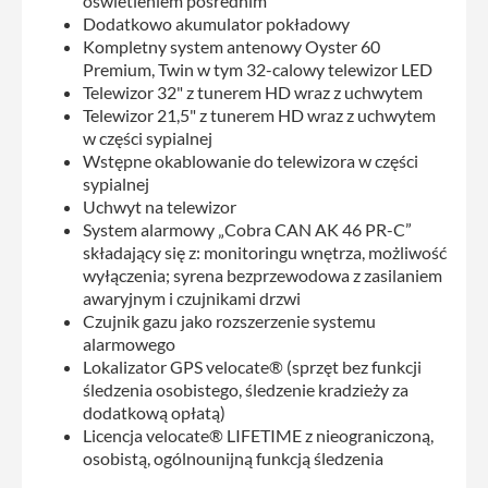
oświetleniem pośrednim
Dodatkowo akumulator pokładowy
Kompletny system antenowy Oyster 60
Premium, Twin w tym 32-calowy telewizor LED
Telewizor 32" z tunerem HD wraz z uchwytem
Telewizor 21,5" z tunerem HD wraz z uchwytem
w części sypialnej
Wstępne okablowanie do telewizora w części
sypialnej
Uchwyt na telewizor
System alarmowy „Cobra CAN AK 46 PR-C”
składający się z: monitoringu wnętrza, możliwość
wyłączenia; syrena bezprzewodowa z zasilaniem
awaryjnym i czujnikami drzwi
Czujnik gazu jako rozszerzenie systemu
alarmowego
Lokalizator GPS velocate® (sprzęt bez funkcji
śledzenia osobistego, śledzenie kradzieży za
dodatkową opłatą)
Licencja velocate® LIFETIME z nieograniczoną,
osobistą, ogólnounijną funkcją śledzenia