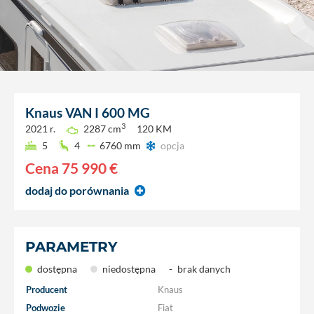
Knaus
VAN I 600 MG
3
2021 r.
2287 cm
120 KM
5
4
6760 mm
opcja
Cena
75 990 €
dodaj do porównania
PARAMETRY
dostępna
niedostępna
-
brak danych
Producent
Knaus
Podwozie
Fiat