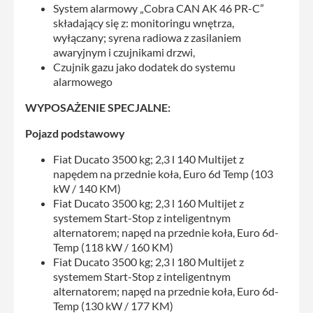
System alarmowy „Cobra CAN AK 46 PR-C”
składający się z: monitoringu wnętrza,
wyłączany; syrena radiowa z zasilaniem
awaryjnym i czujnikami drzwi,
Czujnik gazu jako dodatek do systemu
alarmowego
WYPOSAŻENIE SPECJALNE:
Pojazd podstawowy
Fiat Ducato 3500 kg; 2,3 l 140 Multijet z
napędem na przednie koła, Euro 6d Temp (103
kW / 140 KM)
Fiat Ducato 3500 kg; 2,3 l 160 Multijet z
systemem Start-Stop z inteligentnym
alternatorem; napęd na przednie koła, Euro 6d-
Temp (118 kW / 160 KM)
Fiat Ducato 3500 kg; 2,3 l 180 Multijet z
systemem Start-Stop z inteligentnym
alternatorem; napęd na przednie koła, Euro 6d-
Temp (130 kW / 177 KM)