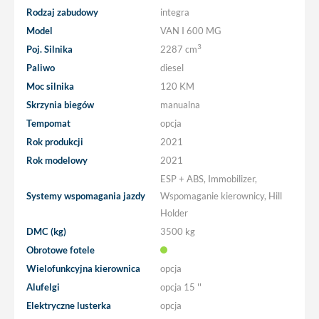
Rodzaj zabudowy
integra
Model
VAN I 600 MG
3
Poj. Silnika
2287 cm
Paliwo
diesel
Moc silnika
120 KM
Skrzynia biegów
manualna
Tempomat
opcja
Rok produkcji
2021
Rok modelowy
2021
ESP + ABS, Immobilizer,
Systemy wspomagania jazdy
Wspomaganie kierownicy, Hill
Holder
DMC (kg)
3500 kg
Obrotowe fotele
Wielofunkcyjna kierownica
opcja
Alufelgi
opcja
15 ''
Elektryczne lusterka
opcja