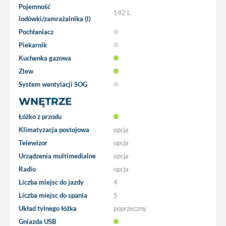
Pojemność
142 L
lodówki/zamrażalnika (l)
Pochłaniacz
Piekarnik
Kuchenka gazowa
Zlew
System wentylacji SOG
WNĘTRZE
Łóżko z przodu
Klimatyzacja postojowa
opcja
Telewizor
opcja
Urządzenia multimedialne
opcja
Radio
opcja
Liczba miejsc do jazdy
4
Liczba miejsc do spania
5
Układ tylnego łóżka
poprzeczny
Gniazda USB