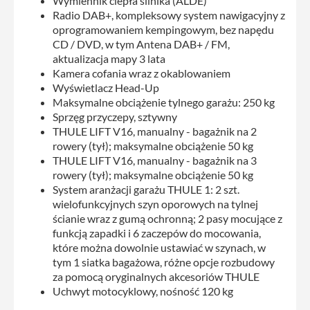
Wymiennik ciepła silnika (ALDE)
Radio DAB+, kompleksowy system nawigacyjny z
oprogramowaniem kempingowym, bez napędu
CD / DVD, w tym Antena DAB+ / FM,
aktualizacja mapy 3 lata
Kamera cofania wraz z okablowaniem
Wyświetlacz Head-Up
Maksymalne obciążenie tylnego garażu: 250 kg
Sprzęg przyczepy, sztywny
THULE LIFT V16, manualny - bagażnik na 2
rowery (tył); maksymalne obciążenie 50 kg
THULE LIFT V16, manualny - bagażnik na 3
rowery (tył); maksymalne obciążenie 50 kg
System aranżacji garażu THULE 1: 2 szt.
wielofunkcyjnych szyn oporowych na tylnej
ścianie wraz z gumą ochronną; 2 pasy mocujące z
funkcją zapadki i 6 zaczepów do mocowania,
które można dowolnie ustawiać w szynach, w
tym 1 siatka bagażowa, różne opcje rozbudowy
za pomocą oryginalnych akcesoriów THULE
Uchwyt motocyklowy, nośność 120 kg