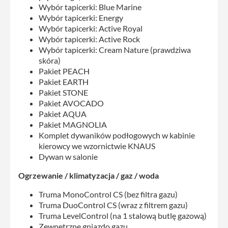
Wybór tapicerki: Blue Marine
Wybór tapicerki: Energy
Wybór tapicerki: Active Royal
Wybór tapicerki: Active Rock
Wybór tapicerki: Cream Nature (prawdziwa
skóra)
Pakiet PEACH
Pakiet EARTH
Pakiet STONE
Pakiet AVOCADO
Pakiet AQUA
Pakiet MAGNOLIA
Komplet dywaników podłogowych w kabinie
kierowcy we wzornictwie KNAUS
Dywan w salonie
Ogrzewanie / klimatyzacja / gaz / woda
Truma MonoControl CS (bez filtra gazu)
Truma DuoControl CS (wraz z filtrem gazu)
Truma LevelControl (na 1 stalową butlę gazową)
Zewnętrzne gniazdo gazu