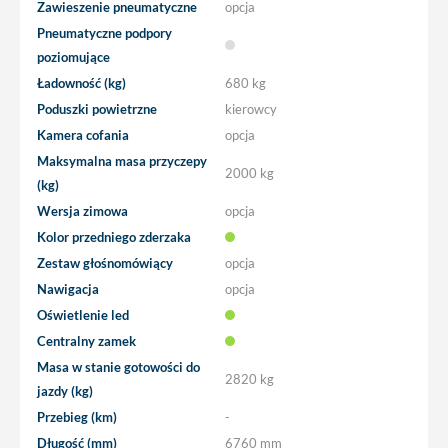
Zawieszenie pneumatyczne
opcja
Pneumatyczne podpory
poziomujące
Ładowność (kg)
680 kg
Poduszki powietrzne
kierowcy
Kamera cofania
opcja
Maksymalna masa przyczepy
2000 kg
(kg)
Wersja zimowa
opcja
Kolor przedniego zderzaka
Zestaw głośnomówiący
opcja
Nawigacja
opcja
Oświetlenie led
Centralny zamek
Masa w stanie gotowości do
2820 kg
jazdy (kg)
Przebieg (km)
-
Długość (mm)
6760 mm