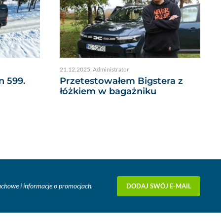
21.12.2025
,
Administrator
n 599.
Przetestowałem Bigstera z
łóżkiem w bagażniku
DODAJ SWÓJ E-MAIL
fachowe i informacje o promocjach.