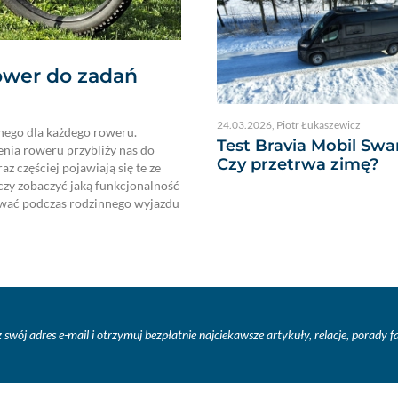
ower do zadań
24.03.2026
,
Piotr Łukaszewicz
lnego dla każdego roweru.
Test Bravia Mobil Swa
enia roweru przybliży nas do
Czy przetrwa zimę?
z częściej pojawiają się te ze
zy zobaczyć jaką funkcjonalność
żywać podczas rodzinnego wyjazdu
 swój adres e-mail i otrzymuj bezpłatnie najciekawsze artykuły, relacje, porady 