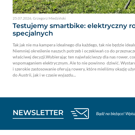
25.07.2026
,
Grzegorz Miedziński
Testujemy smartbike: elektryczny r
specjalnych
Tak jak nie ma kampera idealnego dla każdego, tak nie będzie idea
Niemniej określenie naszych potrzeb i oczekiwań co do przeznacz
właściwej decyzji.Wybierając ten najwłaściwszy dla nas rower, cora
wspomaganiem elektrycznym. Ale to nie powinno dziwić. Wystarc
i szerokie zastosowanie oferują rowery, które mieliśmy okazję u
do Austrii, jak i w czasie wyjazdu...
NEWSLETTER
Bądź na bieżąco! Wpisz