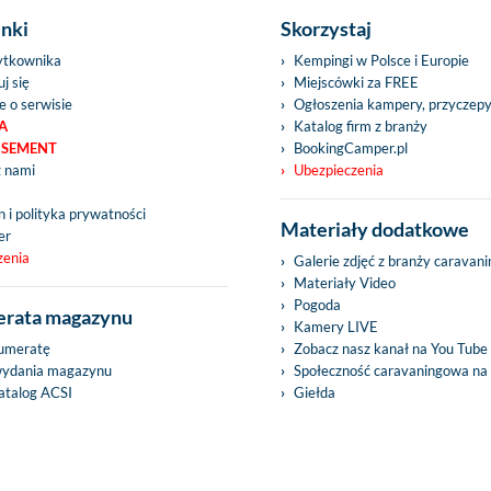
inki
Skorzystaj
ytkownika
Kempingi w Polsce i Europie
j się
Miejscówki za FREE
e o serwisie
Ogłoszenia kampery, przyczep
A
Katalog firm z branży
ISEMENT
BookingCamper.pl
z nami
Ubezpieczenia
 i polityka prywatności
Materiały dodatkowe
er
zenia
Galerie zdjęć z branży caravan
Materiały Video
Pogoda
rata magazynu
Kamery LIVE
umeratę
Zobacz nasz kanał na You Tube
wydania magazynu
Społeczność caravaningowa na
talog ACSI
Giełda