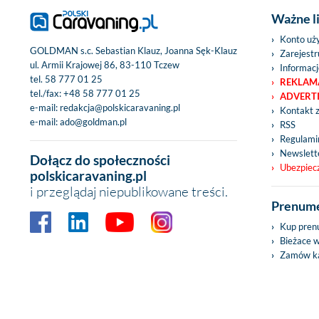
Ważne l
Konto uż
GOLDMAN s.c. Sebastian Klauz, Joanna Sęk-Klauz
Zarejestru
ul. Armii Krajowej 86, 83-110 Tczew
Informacj
tel.
58 777 01 25
REKLAM
tel./fax:
+48 58 777 01 25
ADVERT
e-mail:
redakcja@polskicaravaning.pl
Kontakt 
e-mail:
ado@goldman.pl
RSS
Regulamin
Newslett
Dołącz do społeczności
Ubezpiec
polskicaravaning.pl
i przeglądaj niepublikowane treści.
Prenume
Kup pren
Bieżace 
Zamów ka