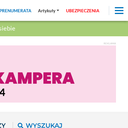
PRENUMERATA
PRENUMERATA
Artykuły
Artykuły
UBEZPIECZENIA
UBEZPIECZENIA
siebie
REKLAMA
ŻY
WYSZUKAJ