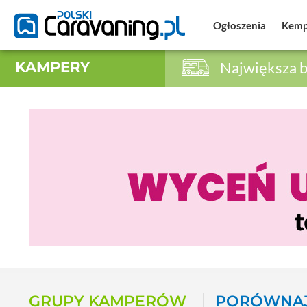
Ogłoszenia
Ogłoszenia
Kemp
Kemp
KAMPERY
Największa b
GRUPY KAMPERÓW
PORÓWNAJ