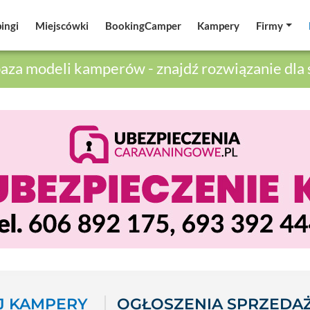
ingi
ingi
Miejscówki
Miejscówki
BookingCamper
BookingCamper
Kampery
Kampery
Firmy
Firmy
aza modeli kamperów - znajdź rozwiązanie dla 
 KAMPERY
OGŁOSZENIA SPRZEDA