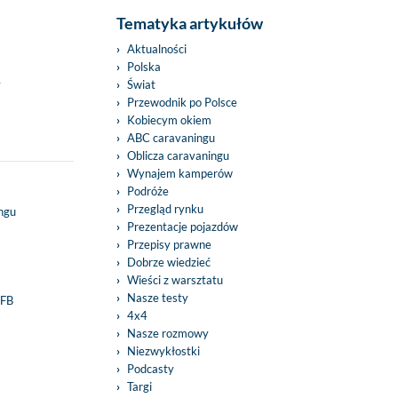
Tematyka artykułów
Aktualności
Polska
y
Świat
Przewodnik po Polsce
Kobiecym okiem
ABC caravaningu
Oblicza caravaningu
Wynajem kamperów
Podróże
Przegląd rynku
ingu
Prezentacje pojazdów
Przepisy prawne
Dobrze wiedzieć
Wieści z warsztatu
Nasze testy
 FB
4x4
Nasze rozmowy
Niezwykłostki
Podcasty
Targi