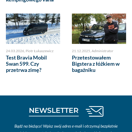
24.03.2026
,
Piotr Łukaszewicz
21.12.2025
,
Administrator
Test Bravia Mobil
Przetestowałem
Swan 599. Czy
Bigstera z łóżkiem w
przetrwa zimę?
bagażniku
NEWSLETTER
Bądź na bieżąco! Wpisz swój adres e-mail i otrzymuj bezpłatnie