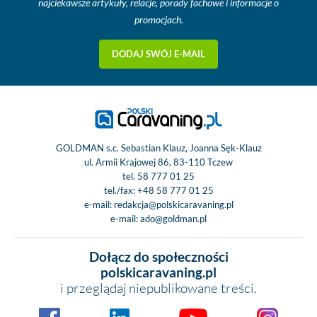
najciekawsze artykuły, relacje, porady fachowe i informacje o
promocjach.
DODAJ SWÓJ E-MAIL
GOLDMAN s.c. Sebastian Klauz, Joanna Sęk-Klauz
ul. Armii Krajowej 86, 83-110 Tczew
tel.
58 777 01 25
tel./fax:
+48 58 777 01 25
e-mail:
redakcja@polskicaravaning.pl
e-mail:
ado@goldman.pl
Dołącz do społeczności
polskicaravaning.pl
i przeglądaj niepublikowane treści.