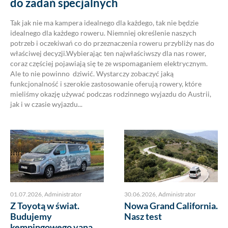
do zadań specjalnych
Tak jak nie ma kampera idealnego dla każdego, tak nie będzie
idealnego dla każdego roweru. Niemniej określenie naszych
potrzeb i oczekiwań co do przeznaczenia roweru przybliży nas do
właściwej decyzji.Wybierając ten najwłaściwszy dla nas rower,
coraz częściej pojawiają się te ze wspomaganiem elektrycznym.
Ale to nie powinno dziwić. Wystarczy zobaczyć jaką
funkcjonalność i szerokie zastosowanie oferują rowery, które
mieliśmy okazję używać podczas rodzinnego wyjazdu do Austrii,
jak i w czasie wyjazdu...
01.07.2026
,
Administrator
30.06.2026
,
Administrator
Z Toyotą w świat.
Nowa Grand California.
Budujemy
Nasz test
kempingowego vana