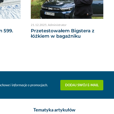
21.12.2025
,
Administrator
n 599.
Przetestowałem Bigstera z
łóżkiem w bagażniku
DODAJ SWÓJ E-MAIL
fachowe i informacje o promocjach.
Tematyka artykułów