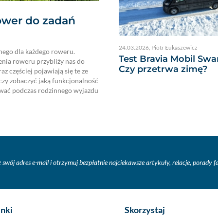
ower do zadań
24.03.2026
,
Piotr Łukaszewicz
lnego dla każdego roweru.
Test Bravia Mobil Swa
enia roweru przybliży nas do
Czy przetrwa zimę?
z częściej pojawiają się te ze
zy zobaczyć jaką funkcjonalność
żywać podczas rodzinnego wyjazdu
 swój adres e-mail i otrzymuj bezpłatnie najciekawsze artykuły, relacje, porady 
inki
Skorzystaj