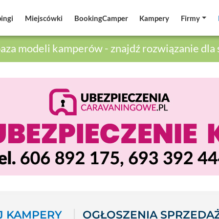
ingi
ingi
Miejscówki
Miejscówki
BookingCamper
BookingCamper
Kampery
Kampery
Firmy
Firmy
aza modeli kamperów - znajdź rozwiązanie dla 
 KAMPERY
OGŁOSZENIA SPRZEDA