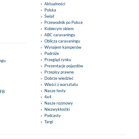
Aktualności
Polska
y
Świat
Przewodnik po Polsce
Kobiecym okiem
ABC caravaningu
Oblicza caravaningu
Wynajem kamperów
Podróże
Przegląd rynku
ingu
Prezentacje pojazdów
Przepisy prawne
Dobrze wiedzieć
Wieści z warsztatu
Nasze testy
 FB
4x4
Nasze rozmowy
Niezwykłostki
Podcasty
Targi