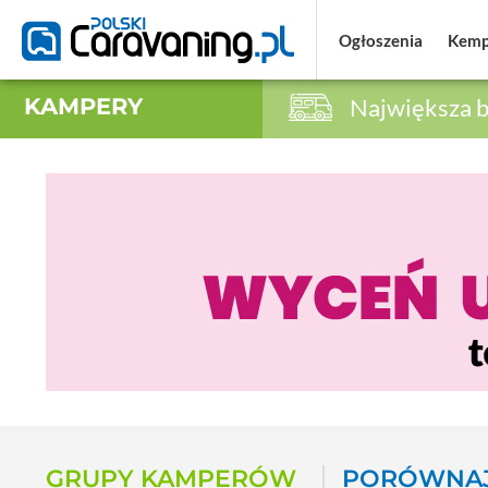
Ogłoszenia
Ogłoszenia
Kemp
Kemp
KAMPERY
Największa b
GRUPY KAMPERÓW
PORÓWNAJ