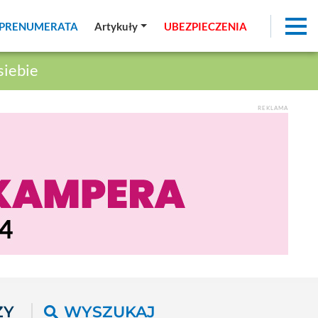
PRENUMERATA
PRENUMERATA
Artykuły
Artykuły
UBEZPIECZENIA
UBEZPIECZENIA
siebie
REKLAMA
ŻY
WYSZUKAJ