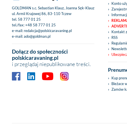
Konto uż
GOLDMAN s.c. Sebastian Klauz, Joanna Sęk-Klauz
Zarejestru
ul. Armii Krajowej 86, 83-110 Tczew
Informacj
tel.
58 777 01 25
REKLAM
tel./fax:
+48 58 777 01 25
ADVERT
e-mail:
redakcja@polskicaravaning.pl
Kontakt 
e-mail:
ado@goldman.pl
RSS
Regulamin
Newslett
Dołącz do społeczności
Ubezpiec
polskicaravaning.pl
i przeglądaj niepublikowane treści.
Prenume
Kup pren
Bieżace 
Zamów ka