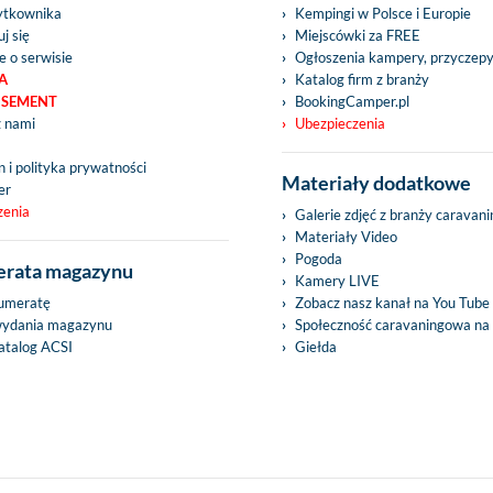
ytkownika
Kempingi w Polsce i Europie
j się
Miejscówki za FREE
e o serwisie
Ogłoszenia kampery, przyczep
A
Katalog firm z branży
ISEMENT
BookingCamper.pl
z nami
Ubezpieczenia
 i polityka prywatności
Materiały dodatkowe
er
zenia
Galerie zdjęć z branży caravan
Materiały Video
Pogoda
rata magazynu
Kamery LIVE
umeratę
Zobacz nasz kanał na You Tube
wydania magazynu
Społeczność caravaningowa na
talog ACSI
Giełda