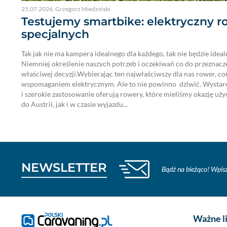
25.07.2026
,
Grzegorz Miedziński
Testujemy smartbike: elektryczny r
specjalnych
Tak jak nie ma kampera idealnego dla każdego, tak nie będzie idea
Niemniej określenie naszych potrzeb i oczekiwań co do przeznacz
właściwej decyzji.Wybierając ten najwłaściwszy dla nas rower, cora
wspomaganiem elektrycznym. Ale to nie powinno dziwić. Wystarc
i szerokie zastosowanie oferują rowery, które mieliśmy okazję u
do Austrii, jak i w czasie wyjazdu...
NEWSLETTER
Bądź na bieżąco! Wpisz
Ważne l