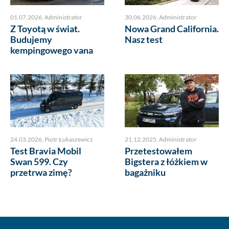
01.07.2026
,
Administrator
30.06.2026
,
Administrator
Z Toyotą w świat.
Nowa Grand California.
Budujemy
Nasz test
kempingowego vana
24.03.2026
,
Piotr Łukaszewicz
21.12.2025
,
Administrator
Test Bravia Mobil
Przetestowałem
Swan 599. Czy
Bigstera z łóżkiem w
przetrwa zimę?
bagażniku