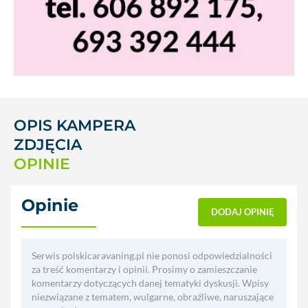
OPIS KAMPERA
ZDJĘCIA
OPINIE
Opinie
(0)
DODAJ OPINIĘ
Serwis polskicaravaning.pl nie ponosi odpowiedzialności
za treść komentarzy i opinii. Prosimy o zamieszczanie
komentarzy dotyczących danej tematyki dyskusji. Wpisy
niezwiązane z tematem, wulgarne, obraźliwe, naruszające