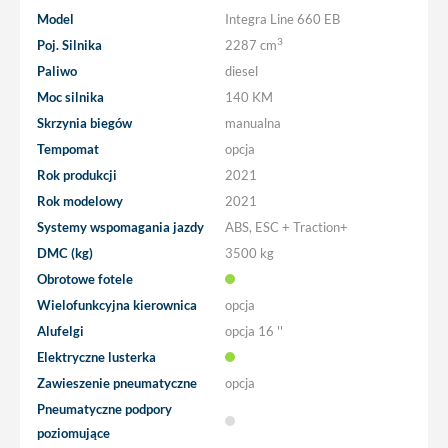
Model
Integra Line 660 EB
3
Poj. Silnika
2287 cm
Paliwo
diesel
Moc silnika
140 KM
Skrzynia biegów
manualna
Tempomat
opcja
Rok produkcji
2021
Rok modelowy
2021
Systemy wspomagania jazdy
ABS, ESC + Traction+
DMC (kg)
3500 kg
Obrotowe fotele
Wielofunkcyjna kierownica
opcja
Alufelgi
opcja
16 ''
Elektryczne lusterka
Zawieszenie pneumatyczne
opcja
Pneumatyczne podpory
poziomujące