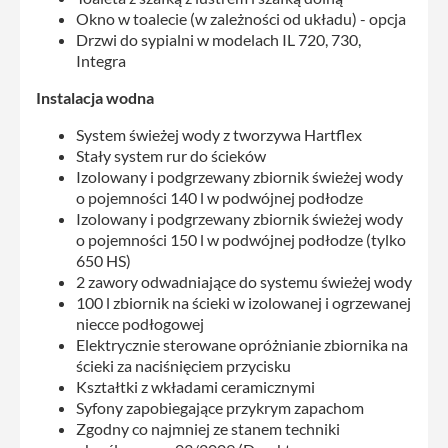
Okno w toalecie (w zależności od układu) - opcja
Drzwi do sypialni w modelach IL 720, 730,
Integra
Instalacja wodna
System świeżej wody z tworzywa Hartflex
Stały system rur do ścieków
Izolowany i podgrzewany zbiornik świeżej wody
o pojemności 140 l w podwójnej podłodze
Izolowany i podgrzewany zbiornik świeżej wody
o pojemności 150 l w podwójnej podłodze (tylko
650 HS)
2 zawory odwadniające do systemu świeżej wody
100 l zbiornik na ścieki w izolowanej i ogrzewanej
niecce podłogowej
Elektrycznie sterowane opróżnianie zbiornika na
ścieki za naciśnięciem przycisku
Kształtki z wkładami ceramicznymi
Syfony zapobiegające przykrym zapachom
Zgodny co najmniej ze stanem techniki