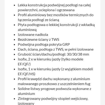
Lekka konstrukcja podwójnej podłogi na całej
powierzchni, ocieplona i ogrzewana
Profil aluminiowy bez mostków termicznych do
łączenia podłogi ze ścianą
Płyta podłogowa o lekkiej konstrukcji z wkładką
aluminiową
Izolowane nadkola
Bezdrzewne ściany z TWS
Podwójna podłoga pokryta GRP
Dach, ściana, podłoga z TWS, w pełni izolowane
Grubość ścian/dachu/podłogi: 30/30/38 mm
Isofix, 2 x w kierunku jazdy (tylko modele
EF/QF/)
Isofix, 1 x w kierunku jazdy (z wyjątkiem modeli
EF/QF/HS)
Profil krawędzi dachu wykonany z aluminium
malowanego proszkowo z uszczelnieniem fug
Solidne listwy progowe podwozia wykonane z
aluminium
Zintegrowany podwójny stopień wejściowy,
izolowany