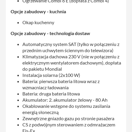
Ogrzewanie Combi 6 E (dopłata z Combi 4)
Opcje zabudowy - kuchnia
Okap kuchenny
Opcje zabudowy - technologia dostaw
Automatyczny system SAT (tylko w połączeniu z
przednim uchwytem ściennym do telewizora)
Klimatyzacja dachowa 230 V (nie w połączeniu z
elektrycznym wentylatorem dachowym), dopłata
do pakietu Mondial
Instalacja solarna (2x100 W)
Bateria: pierwsza bateria litowa wraz z
wzmacniacz ładowania
Bateria: druga bateria litowa
Akumulator: 2. akumulator żelowy - 80 Ah
Okablowanie wstępne do systemu zasilania
energią słoneczną
Zewnętrzne gniazdo gazu po stronie pasażera
CS z podwójnym sterowaniem z odmrażaczem
Eis-Ex