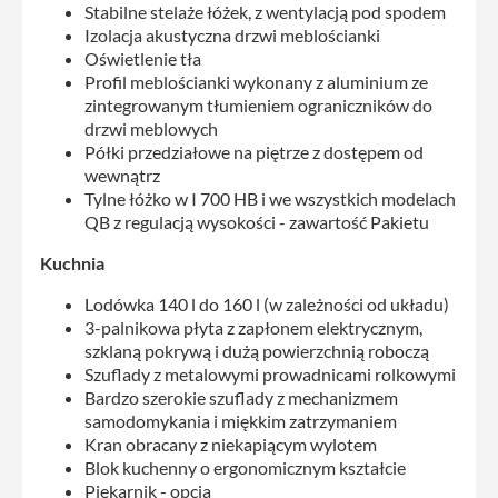
Stabilne stelaże łóżek, z wentylacją pod spodem
Izolacja akustyczna drzwi meblościanki
Oświetlenie tła
Profil meblościanki wykonany z aluminium ze
zintegrowanym tłumieniem ograniczników do
drzwi meblowych
Półki przedziałowe na piętrze z dostępem od
wewnątrz
Tylne łóżko w I 700 HB i we wszystkich modelach
QB z regulacją wysokości - zawartość Pakietu
Kuchnia
Lodówka 140 l do 160 l (w zależności od układu)
3-palnikowa płyta z zapłonem elektrycznym,
szklaną pokrywą i dużą powierzchnią roboczą
Szuflady z metalowymi prowadnicami rolkowymi
Bardzo szerokie szuflady z mechanizmem
samodomykania i miękkim zatrzymaniem
Kran obracany z niekapiącym wylotem
Blok kuchenny o ergonomicznym kształcie
Piekarnik - opcja