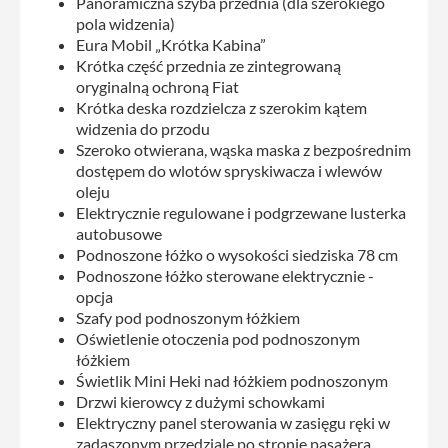
Panoramiczna szyba przednia (dla szerokiego
pola widzenia)
Eura Mobil „Krótka Kabina”
Krótka część przednia ze zintegrowaną
oryginalną ochroną Fiat
Krótka deska rozdzielcza z szerokim kątem
widzenia do przodu
Szeroko otwierana, wąska maska ​​z bezpośrednim
dostępem do wlotów spryskiwacza i wlewów
oleju
Elektrycznie regulowane i podgrzewane lusterka
autobusowe
Podnoszone łóżko o wysokości siedziska 78 cm
Podnoszone łóżko sterowane elektrycznie -
opcja
Szafy pod podnoszonym łóżkiem
Oświetlenie otoczenia pod podnoszonym
łóżkiem
Świetlik Mini Heki nad łóżkiem podnoszonym
Drzwi kierowcy z dużymi schowkami
Elektryczny panel sterowania w zasięgu ręki w
zadaszonym przedziale po stronie pasażera