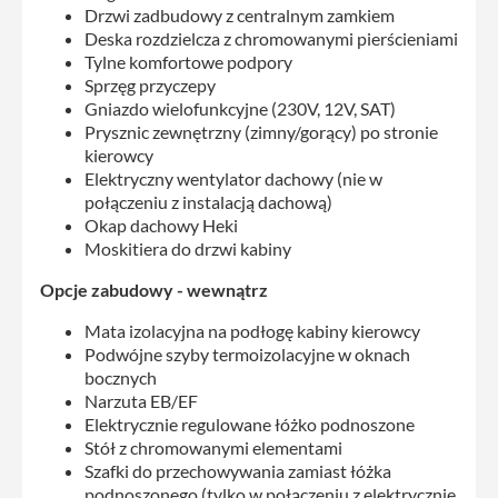
Drzwi zadbudowy z centralnym zamkiem
Deska rozdzielcza z chromowanymi pierścieniami
Tylne komfortowe podpory
Sprzęg przyczepy
Gniazdo wielofunkcyjne (230V, 12V, SAT)
Prysznic zewnętrzny (zimny/gorący) po stronie
kierowcy
Elektryczny wentylator dachowy (nie w
połączeniu z instalacją dachową)
Okap dachowy Heki
Moskitiera do drzwi kabiny
Opcje zabudowy - wewnątrz
Mata izolacyjna na podłogę kabiny kierowcy
Podwójne szyby termoizolacyjne w oknach
bocznych
Narzuta EB/EF
Elektrycznie regulowane łóżko podnoszone
Stół z chromowanymi elementami
Szafki do przechowywania zamiast łóżka
podnoszonego (tylko w połączeniu z elektrycznie