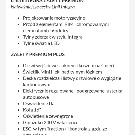
Linia INTEGRA ZALETY PREMIUM
Najważniejsze cechy Linii Integra
Projektowanie motoryzacyjne
Przód z elementami RIM i chromowanymi
elementami chłodnicy
Tylny zderzak w stylu Integra
Tylne światła LED
ZALETY PREMIUM PLUS
Drzwi wejściowe z oknem i koszem na śmieci
Świetlik Mini Heki nad tylnym łóżkiem
Deska rozdzielcza i listwy drzwiowe o wyglądzie
karbonowym
Elektrycznie regulowane i podgrzewane lusterka
autobusowe
Oświetlenie tła
Koła 16”
Oświetlenie zewnętrzne
Gniazdko 230 V w łazience
ESC, w tym Traction+ i kontrola zjazdu ze
wzniesienia