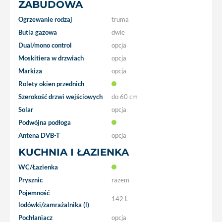
ZABUDOWA
Ogrzewanie rodzaj
truma
Butla gazowa
dwie
Dual/mono control
opcja
Moskitiera w drzwiach
opcja
Markiza
opcja
Rolety okien przednich
Szerokość drzwi wejściowych
do 60 cm
Solar
opcja
Podwójna podłoga
Antena DVB-T
opcja
KUCHNIA I ŁAZIENKA
WC/Łazienka
Prysznic
razem
Pojemność
142 L
lodówki/zamrażalnika (l)
Pochłaniacz
opcja