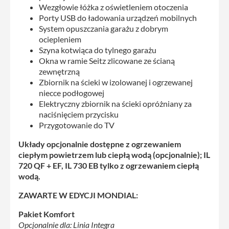
Wezgłowie łóżka z oświetleniem otoczenia
Porty USB do ładowania urządzeń mobilnych
System opuszczania garażu z dobrym
ociepleniem
Szyna kotwiąca do tylnego garażu
Okna w ramie Seitz zlicowane ze ścianą
zewnętrzną
Zbiornik na ścieki w izolowanej i ogrzewanej
niecce podłogowej
Elektryczny zbiornik na ścieki opróżniany za
naciśnięciem przycisku
Przygotowanie do TV
Układy opcjonalnie dostępne z ogrzewaniem
ciepłym powietrzem lub ciepłą wodą (opcjonalnie); IL
720 QF + EF, IL 730 EB tylko z ogrzewaniem ciepłą
wodą.
ZAWARTE W EDYCJI MONDIAL:
Pakiet Komfort
Opcjonalnie dla: Linia Integra