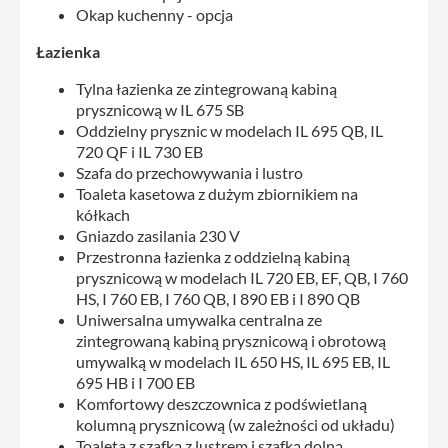
Okap kuchenny - opcja
Łazienka
Tylna łazienka ze zintegrowaną kabiną
prysznicową w IL 675 SB
Oddzielny prysznic w modelach IL 695 QB, IL
720 QF i IL 730 EB
Szafa do przechowywania i lustro
Toaleta kasetowa z dużym zbiornikiem na
kółkach
Gniazdo zasilania 230 V
Przestronna łazienka z oddzielną kabiną
prysznicową w modelach IL 720 EB, EF, QB, I 760
HS, I 760 EB, I 760 QB, I 890 EB i I 890 QB
Uniwersalna umywalka centralna ze
zintegrowaną kabiną prysznicową i obrotową
umywalką w modelach IL 650 HS, IL 695 EB, IL
695 HB i I 700 EB
Komfortowy deszczownica z podświetlaną
kolumną prysznicową (w zależności od układu)
Toaleta z szafką z lustrem i szafką dolną