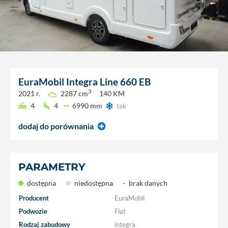
EuraMobil
Integra Line 660 EB
3
2021 r.
2287 cm
140 KM
4
4
6990 mm
tak
dodaj do porównania
PARAMETRY
dostępna
niedostępna
-
brak danych
Producent
EuraMobil
Podwozie
Fiat
Rodzaj zabudowy
integra