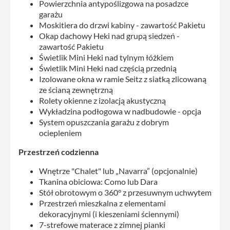
Powierzchnia antypoślizgowa na posadzce
garażu
Moskitiera do drzwi kabiny - zawartość Pakietu
Okap dachowy Heki nad grupą siedzeń -
zawartość Pakietu
Świetlik Mini Heki nad tylnym łóżkiem
Świetlik Mini Heki nad częścią przednią
Izolowane okna w ramie Seitz z siatką zlicowaną
ze ścianą zewnętrzną
Rolety okienne z izolacją akustyczną
Wykładzina podłogowa w nadbudowie - opcja
System opuszczania garażu z dobrym
ociepleniem
Przestrzeń codzienna
Wnętrze "Chalet" lub „Navarra” (opcjonalnie)
Tkanina obiciowa: Como lub Dara
Stół obrotowym o 360° z przesuwnym uchwytem
Przestrzeń mieszkalna z elementami
dekoracyjnymi (i kieszeniami ściennymi)
7-strefowe materace z zimnej pianki