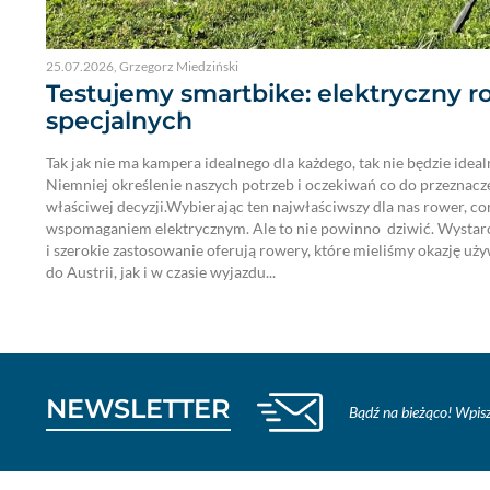
25.07.2026
,
Grzegorz Miedziński
Testujemy smartbike: elektryczny r
specjalnych
Tak jak nie ma kampera idealnego dla każdego, tak nie będzie idea
Niemniej określenie naszych potrzeb i oczekiwań co do przeznacz
właściwej decyzji.Wybierając ten najwłaściwszy dla nas rower, cora
wspomaganiem elektrycznym. Ale to nie powinno dziwić. Wystarc
i szerokie zastosowanie oferują rowery, które mieliśmy okazję u
do Austrii, jak i w czasie wyjazdu...
NEWSLETTER
Bądź na bieżąco! Wpisz