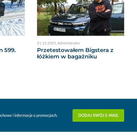
21.12.2025
,
Administrator
n 599.
Przetestowałem Bigstera z
łóżkiem w bagażniku
DODAJ SWÓJ E-MAIL
fachowe i informacje o promocjach.