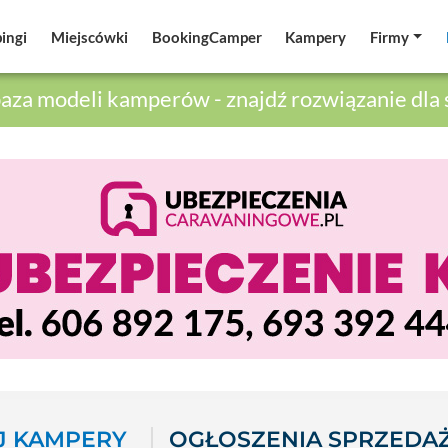
ingi
ingi
Miejscówki
Miejscówki
BookingCamper
BookingCamper
Kampery
Kampery
Firmy
Firmy
aza modeli kamperów - znajdź rozwiązanie dla 
 KAMPERY
OGŁOSZENIA SPRZEDA