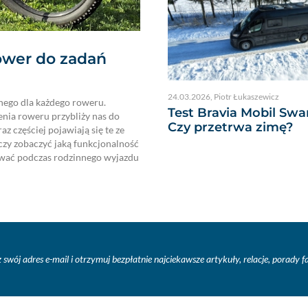
ower do zadań
24.03.2026
,
Piotr Łukaszewicz
lnego dla każdego roweru.
Test Bravia Mobil Swa
enia roweru przybliży nas do
Czy przetrwa zimę?
z częściej pojawiają się te ze
zy zobaczyć jaką funkcjonalność
żywać podczas rodzinnego wyjazdu
 swój adres e-mail i otrzymuj bezpłatnie najciekawsze artykuły, relacje, porady 