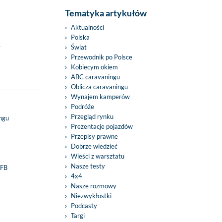
Tematyka artykułów
Aktualności
Polska
y
Świat
Przewodnik po Polsce
Kobiecym okiem
ABC caravaningu
Oblicza caravaningu
Wynajem kamperów
Podróże
Przegląd rynku
ingu
Prezentacje pojazdów
Przepisy prawne
Dobrze wiedzieć
Wieści z warsztatu
Nasze testy
 FB
4x4
Nasze rozmowy
Niezwykłostki
Podcasty
Targi