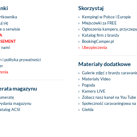
inki
Skorzystaj
ytkownika
Kempingi w Polsce i Europie
j się
Miejscówki za FREE
e o serwisie
Ogłoszenia kampery, przyczep
A
Katalog firm z branży
ISEMENT
BookingCamper.pl
z nami
Ubezpieczenia
 i polityka prywatności
Materiały dodatkowe
er
zenia
Galerie zdjęć z branży caravan
Materiały Video
Pogoda
rata magazynu
Kamery LIVE
umeratę
Zobacz nasz kanał na You Tube
wydania magazynu
Społeczność caravaningowa na
talog ACSI
Giełda