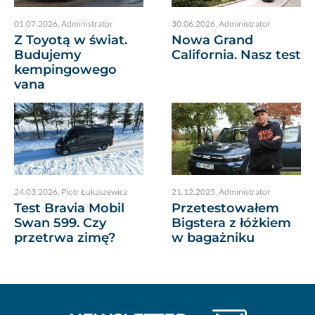
01.07.2026
,
Administrator
30.06.2026
,
Administrator
Z Toyotą w świat.
Nowa Grand
Budujemy
California. Nasz test
kempingowego
vana
24.03.2026
,
Piotr Łukaszewicz
21.12.2025
,
Administrator
Test Bravia Mobil
Przetestowałem
Swan 599. Czy
Bigstera z łóżkiem
przetrwa zimę?
w bagażniku