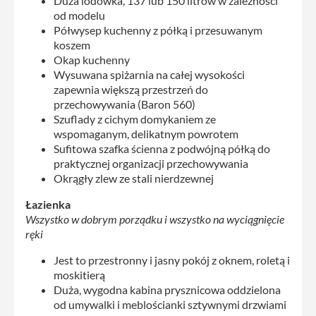
Duża lodówka, 137 lub 150 litrów w zależności
od modelu
Półwysep kuchenny z półką i przesuwanym
koszem
Okap kuchenny
Wysuwana spiżarnia na całej wysokości
zapewnia większą przestrzeń do
przechowywania (Baron 560)
Szuflady z cichym domykaniem ze
wspomaganym, delikatnym powrotem
Sufitowa szafka ścienna z podwójną półką do
praktycznej organizacji przechowywania
Okrągły zlew ze stali nierdzewnej
Łazienka
Wszystko w dobrym porządku i wszystko na wyciągnięcie
ręki
Jest to przestronny i jasny pokój z oknem, roletą i
moskitierą
Duża, wygodna kabina prysznicowa oddzielona
od umywalki i meblościanki sztywnymi drzwiami