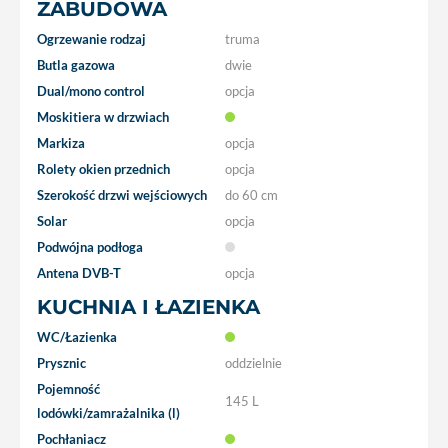
ZABUDOWA
Ogrzewanie rodzaj
truma
Butla gazowa
dwie
Dual/mono control
opcja
Moskitiera w drzwiach
Markiza
opcja
Rolety okien przednich
opcja
Szerokość drzwi wejściowych
do 60 cm
Solar
opcja
Podwójna podłoga
Antena DVB-T
opcja
KUCHNIA I ŁAZIENKA
WC/Łazienka
Prysznic
oddzielnie
Pojemność
145 L
lodówki/zamrażalnika (l)
Pochłaniacz