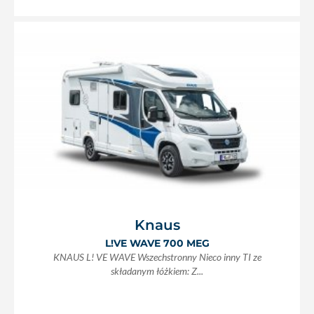
Knaus
L!VE WAVE 700 MEG
KNAUS L! VE WAVE Wszechstronny Nieco inny TI ze
składanym łóżkiem: Z...