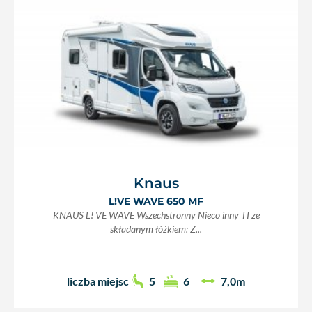
Knaus
L!VE WAVE 650 MF
KNAUS L! VE WAVE Wszechstronny Nieco inny TI ze
składanym łóżkiem: Z...
liczba miejsc
5
6
7,0m