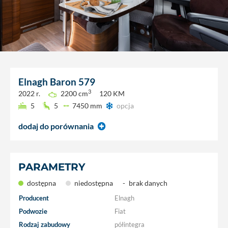
Elnagh
Baron 579
3
2022 r.
2200 cm
120 KM
5
5
7450 mm
opcja
dodaj do porównania
PARAMETRY
dostępna
niedostępna
-
brak danych
Producent
Elnagh
Podwozie
Fiat
Rodzaj zabudowy
półintegra