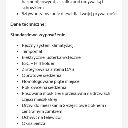
harmonijkowymi, z szafką pod umywalką i
schowkiem
Sztywne zamykanie drzwi dla Twojej prywatności
Dane techniczne:
Standardowe wyposażenie
Ręczny system klimatyzacji
Tempomat
Elektryczne lusterka wsteczne
ESC + Hill holder
Zintegrowana antena DAB
Obrotowe siedzenia
Homologowane piąte miejsce
Pokrowce na siedzenia
Plisowana moskitiera przesuwna na drzwiach
części mieszkalnej
Drzwi do mieszkania 2-częściowe z oknem i
centralnym zamkiem
Uchwyt na telewizor
Okna Seitza