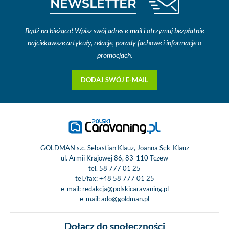
NEWSLETTER
Bądź na bieżąco! Wpisz swój adres e-mail i otrzymuj bezpłatnie
najciekawsze artykuły, relacje, porady fachowe i informacje o
promocjach.
DODAJ SWÓJ E-MAIL
GOLDMAN s.c. Sebastian Klauz, Joanna Sęk-Klauz
ul. Armii Krajowej 86, 83-110 Tczew
tel.
58 777 01 25
tel./fax:
+48 58 777 01 25
e-mail:
redakcja@polskicaravaning.pl
e-mail:
ado@goldman.pl
Dołącz do społeczności