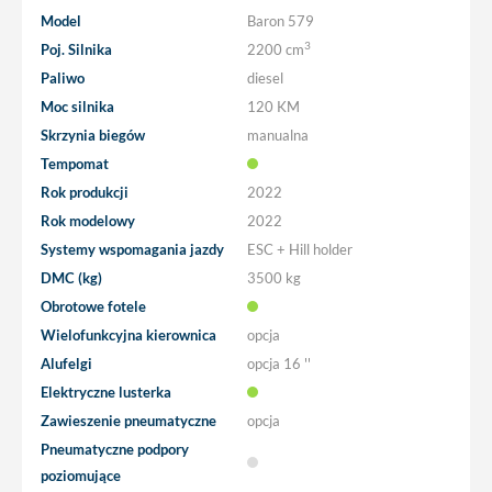
Model
Baron 579
3
Poj. Silnika
2200 cm
Paliwo
diesel
Moc silnika
120 KM
Skrzynia biegów
manualna
Tempomat
Rok produkcji
2022
Rok modelowy
2022
Systemy wspomagania jazdy
ESC + Hill holder
DMC (kg)
3500 kg
Obrotowe fotele
Wielofunkcyjna kierownica
opcja
Alufelgi
opcja
16 ''
Elektryczne lusterka
Zawieszenie pneumatyczne
opcja
Pneumatyczne podpory
poziomujące