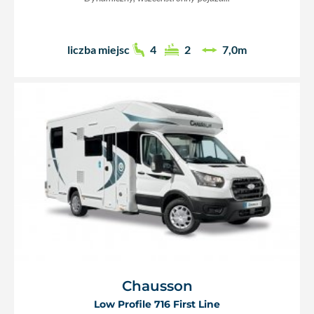
liczba miejsc
4
2
7,0m
Chausson
Low Profile 716 First Line