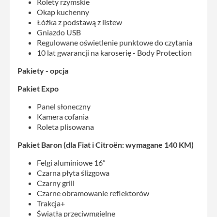
Rolety rzymskie
Okap kuchenny
Łóżka z podstawą z listew
Gniazdo USB
Regulowane oświetlenie punktowe do czytania
10 lat gwarancji na karoserię - Body Protection
Pakiety - opcja
Pakiet Expo
Panel słoneczny
Kamera cofania
Roleta plisowana
Pakiet Baron (dla Fiat i Citroën: wymagane 140 KM)
Felgi aluminiowe 16”
Czarna płyta ślizgowa
Czarny grill
Czarne obramowanie reflektorów
Trakcja+
Światła przeciwmgielne