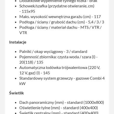
Dodatkowe wypełnienie tylnego łóżka - brak
Schowek/szafka (przydatne otwieranie, cm)
- 115x95
Maks. wysokość wewnętrzna garażu (cm) - 117
Podłoga / ściany / grubość dachu (cm) - 5,4 / 3 / 3
Podłoga / ściany / materiał dachu - MTS / VTR /
VTR
Instalacje
Palniki / okap wyciągowy - 3 / standard
Pojemność zbiornika: czysta woda / szara (l) -
20(118) / 135
Automatyczna lodówka trójwalentowa (220 V,
12 V, gaz) (l) - 145
Standardowy system grzewczy - gazowe Combi 4
kW
Świetlik
Dach panoramiczny (mm) - standard (1000x800)
Oświetlenie tylne (mm) - standard (400x400)
Świetlik centralny (mm) - standard (400x400)