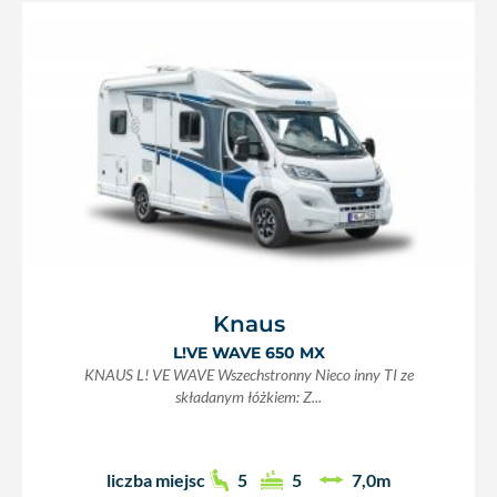
Knaus
L!VE WAVE 650 MX
KNAUS L! VE WAVE Wszechstronny Nieco inny TI ze
składanym łóżkiem: Z...
liczba miejsc
5
5
7,0m