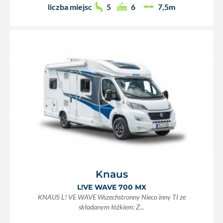
liczba miejsc
5
6
7,5m
Knaus
L!VE WAVE 700 MX
KNAUS L! VE WAVE Wszechstronny Nieco inny TI ze
składanym łóżkiem: Z...