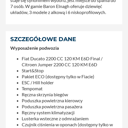
staje się synonimem wyboru, jest miejsce do spania do
7 osób. W gamie Baron Elnagh oferuje dziewięć
układów, 3 modele z alkową i 6 niskoprofilowych.
SZCZEGÓŁOWE DANE
Wyposażenie podwozia
Fiat Ducato 2200 CC 120 KM E6D Final /
Citroen Jumper 2200 CC 120 KM E6D
Start&Stop
Pakiet ECO (dostępny tylko w Fiacie)
ESC / Hill holder
Tempomat
Ręczna skrzynia biegów
Poduszka powietrzna kierowcy
Poduszka powietrzna pasażera
Ręczny system klimatyzacji
Lusterka wsteczne z odmrażaniem
Czujnik ciśnienia w oponach (dostępny tylko w