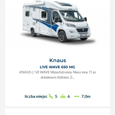
Knaus
L!VE WAVE 650 MG
KNAUS L! VE WAVE Wszechstronny Nieco inny TI ze
składanym łóżkiem: Z...
liczba miejsc
5
6
7,0m