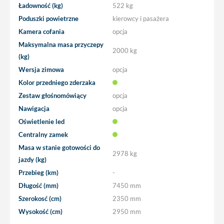
Ładowność (kg)
522 kg
Poduszki powietrzne
kierowcy i pasażera
Kamera cofania
opcja
Maksymalna masa przyczepy
2000 kg
(kg)
Wersja zimowa
opcja
Kolor przedniego zderzaka
Zestaw głośnomówiący
opcja
Nawigacja
opcja
Oświetlenie led
Centralny zamek
Masa w stanie gotowości do
2978 kg
jazdy (kg)
Przebieg (km)
-
Długość (mm)
7450 mm
Szerokosć (cm)
2350 mm
Wysokość (cm)
2950 mm