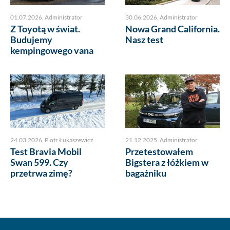
01.07.2026
,
Administrator
30.06.2026
,
Administrator
Z Toyotą w świat.
Nowa Grand California.
Budujemy
Nasz test
kempingowego vana
24.03.2026
,
Piotr Łukaszewicz
21.12.2025
,
Administrator
Test Bravia Mobil
Przetestowałem
Swan 599. Czy
Bigstera z łóżkiem w
przetrwa zimę?
bagażniku