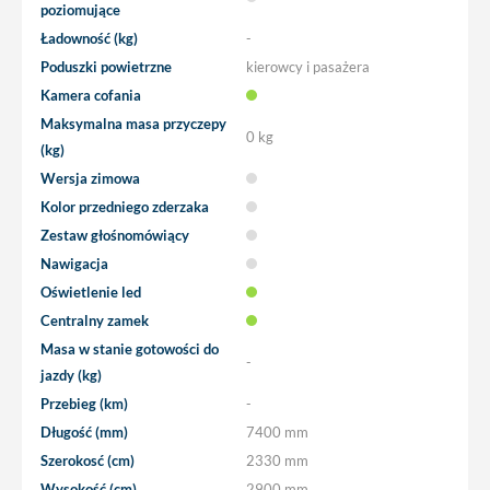
poziomujące
Ładowność (kg)
-
Poduszki powietrzne
kierowcy i pasażera
Kamera cofania
Maksymalna masa przyczepy
0 kg
(kg)
Wersja zimowa
Kolor przedniego zderzaka
Zestaw głośnomówiący
Nawigacja
Oświetlenie led
Centralny zamek
Masa w stanie gotowości do
-
jazdy (kg)
Przebieg (km)
-
Długość (mm)
7400 mm
Szerokosć (cm)
2330 mm
Wysokość (cm)
2900 mm