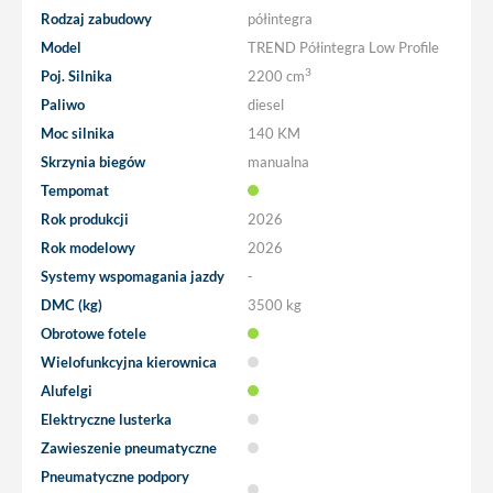
Rodzaj zabudowy
półintegra
Model
TREND Półintegra Low Profile
3
Poj. Silnika
2200 cm
Paliwo
diesel
Moc silnika
140 KM
Skrzynia biegów
manualna
Tempomat
Rok produkcji
2026
Rok modelowy
2026
Systemy wspomagania jazdy
-
DMC (kg)
3500 kg
Obrotowe fotele
Wielofunkcyjna kierownica
Alufelgi
Elektryczne lusterka
Zawieszenie pneumatyczne
Pneumatyczne podpory