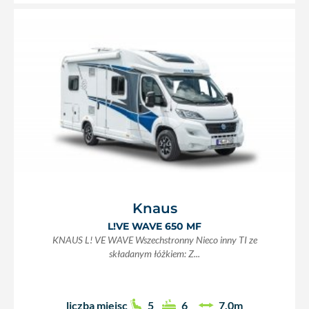
Knaus
L!VE WAVE 650 MF
KNAUS L! VE WAVE Wszechstronny Nieco inny TI ze
składanym łóżkiem: Z...
liczba miejsc
5
6
7,0m