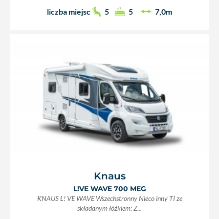
liczba miejsc
5
5
7,0m
Knaus
L!VE WAVE 700 MEG
KNAUS L! VE WAVE Wszechstronny Nieco inny TI ze
składanym łóżkiem: Z...