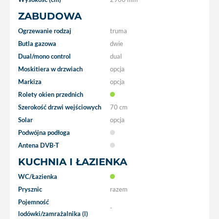
ZABUDOWA
Ogrzewanie rodzaj
truma
Butla gazowa
dwie
Dual/mono control
dual
Moskitiera w drzwiach
opcja
Markiza
opcja
Rolety okien przednich
Szerokość drzwi wejściowych
70 cm
Solar
opcja
Podwójna podłoga
Antena DVB-T
KUCHNIA I ŁAZIENKA
WC/Łazienka
Prysznic
razem
Pojemność
-
lodówki/zamrażalnika (l)