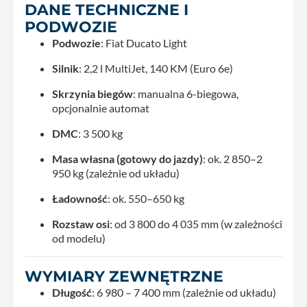
DANE TECHNICZNE I
PODWOZIE
Podwozie
: Fiat Ducato Light
Silnik
: 2,2 l MultiJet, 140 KM (Euro 6e)
Skrzynia biegów
: manualna 6-biegowa,
opcjonalnie automat
DMC
: 3 500 kg
Masa własna (gotowy do jazdy)
: ok. 2 850–2
950 kg (zależnie od układu)
Ładowność
: ok. 550–650 kg
Rozstaw osi
: od 3 800 do 4 035 mm (w zależności
od modelu)
WYMIARY ZEWNĘTRZNE
Długość
: 6 980 – 7 400 mm (zależnie od układu)