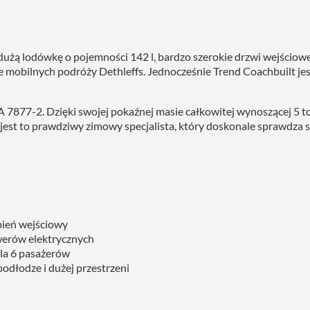
o dużą lodówkę o pojemności 142 l, bardzo szerokie drzwi wejścio
 mobilnych podróży Dethleffs. Jednocześnie Trend Coachbuilt jest
7877-2. Dzięki swojej pokaźnej masie całkowitej wynoszącej 5 to
​​jest to prawdziwy zimowy specjalista, który doskonale sprawdza 
pień wejściowy
werów elektrycznych
la 6 pasażerów
odłodze i dużej przestrzeni