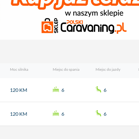
Moc silnika
Miejsc do spania
Miejsc do jazdy
120 KM
6
6
120 KM
6
6