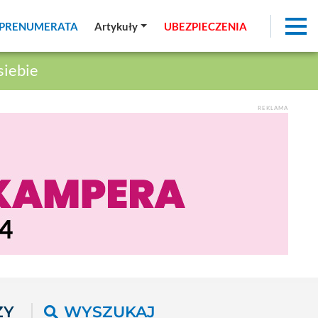
PRENUMERATA
PRENUMERATA
Artykuły
Artykuły
UBEZPIECZENIA
UBEZPIECZENIA
siebie
REKLAMA
ŻY
WYSZUKAJ