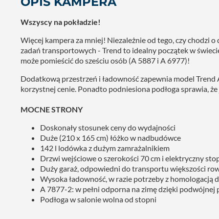
OPIS KAMPERA
Wszyscy na pokładzie!
Więcej kampera za mniej! Niezależnie od tego, czy chodzi 
zadań transportowych - Trend to idealny początek w świecie
może pomieścić do sześciu osób (A 5887 i A 6977)!
Dodatkową przestrzeń i ładowność zapewnia model Trend A 
korzystnej cenie. Ponadto podniesiona podłoga sprawia, że 
MOCNE STRONY
Doskonały stosunek ceny do wydajności
Duże (210 x 165 cm) łóżko w nadbudówce
142 l lodówka z dużym zamrażalnikiem
Drzwi wejściowe o szerokości 70 cm i elektryczny sto
Duży garaż, odpowiedni do transportu większości ro
Wysoka ładowność, w razie potrzeby z homologacją d
A 7877-2: w pełni odporna na zimę dzięki podwójnej p
Podłoga w salonie wolna od stopni