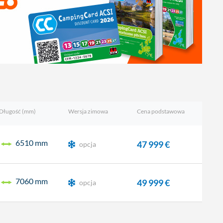
Długość (mm)
Wersja zimowa
Cena podstawowa
6510 mm
47 999 €
opcja
7060 mm
49 999 €
opcja