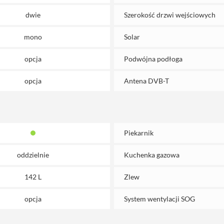
dwie
Szerokość drzwi wejściowych
mono
Solar
opcja
Podwójna podłoga
opcja
Antena DVB-T
Piekarnik
oddzielnie
Kuchenka gazowa
142 L
Zlew
opcja
System wentylacji SOG