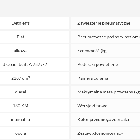
Dethleffs
Zawieszenie pneumatyczne
Fiat
Pneumatyczne podpory poziom
alkowa
Ładowność (kg)
end Coachbuilt A 7877-2
Poduszki powietrzne
3
2287 cm
Kamera cofania
diesel
Maksymalna masa przyczepy (kg
130 KM
Wersja zimowa
manualna
Kolor przedniego zderzaka
opcja
Zestaw głośnomówiący