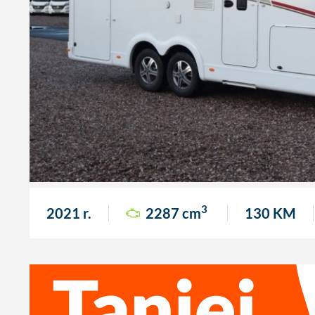
3
2021 r.
2287 cm
130 KM