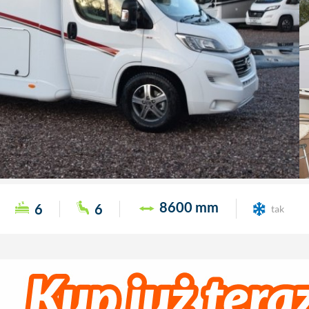
8600 mm
6
6
tak