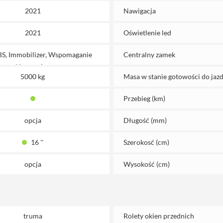
2021
Nawigacja
2021
Oświetlenie led
BS, Immobilizer, Wspomaganie
Centralny zamek
kierownicy
5000 kg
Masa w stanie gotowości do jazd
Przebieg (km)
opcja
Długość (mm)
16 ''
Szerokosć (cm)
opcja
Wysokość (cm)
truma
Rolety okien przednich