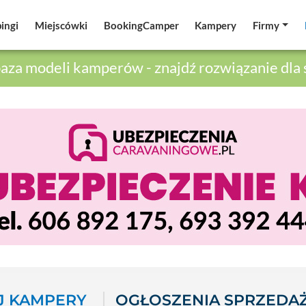
ingi
ingi
Miejscówki
Miejscówki
BookingCamper
BookingCamper
Kampery
Kampery
Firmy
Firmy
aza modeli kamperów - znajdź rozwiązanie dla 
 KAMPERY
OGŁOSZENIA SPRZEDA