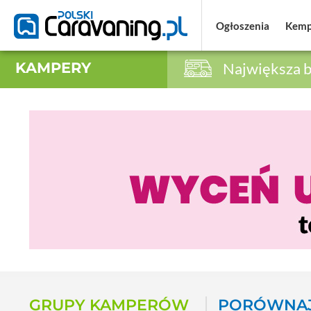
Ogłoszenia
Ogłoszenia
Kemp
Kemp
KAMPERY
Największa b
GRUPY KAMPERÓW
PORÓWNAJ