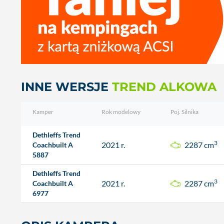
INNE WERSJE
TREND ALKOWA
Kamper
Rok modelowy
Poj. Silnika
Dethleffs Trend
3
2021 r.
2287 cm
Coachbuilt A
5887
Dethleffs Trend
3
2021 r.
2287 cm
Coachbuilt A
6977