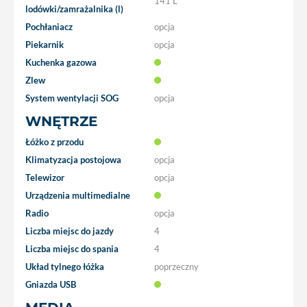
141 L
lodówki/zamrażalnika (l)
Pochłaniacz
opcja
Piekarnik
opcja
Kuchenka gazowa
Zlew
System wentylacji SOG
opcja
WNĘTRZE
Łóżko z przodu
Klimatyzacja postojowa
opcja
Telewizor
opcja
Urządzenia multimedialne
Radio
opcja
Liczba miejsc do jazdy
4
Liczba miejsc do spania
4
Układ tylnego łóżka
poprzeczny
Gniazda USB