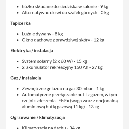
Łóżko składane do siedziska w salonie - 9 kg
Alternatywne drzwi do szafek górnych - 0 kg
Tapicerka
Luźnie dywany - 8 kg
Okno dachowe z prawdziwej skóry - 12 kg
Elektryka / instalacja
System solarny (2 x 60 W) - 15 kg
2. akumulator rekreacyjny 150 Ah - 27 kg
Gaz / instalacja
Zewnętrzne gniazdo na gaz 30 mbar - 1 kg
Automatyczne przełączanie butli z gazem, w tym
czujnik zderzenia i EisEx (waga wraz z opcjonalną
aluminiową butlą gazową 11 kg) - 13 kg
Ogrzewanie / klimatyzacja
Klimatyzacja na dachu - 34 kg