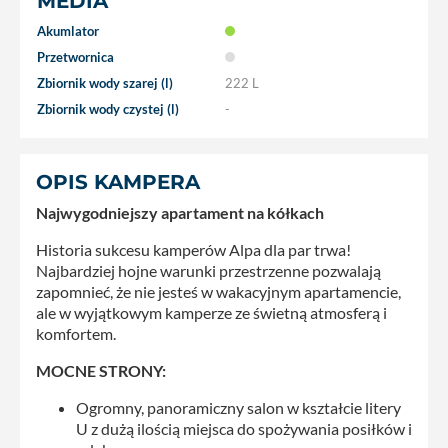
MEDIA
Akumlator
Przetwornica
Zbiornik wody szarej (l)
222 L
Zbiornik wody czystej (l)
-
OPIS KAMPERA
Najwygodniejszy apartament na kółkach
Historia sukcesu kamperów Alpa dla par trwa!
Najbardziej hojne warunki przestrzenne pozwalają
zapomnieć, że nie jesteś w wakacyjnym apartamencie,
ale w wyjątkowym kamperze ze świetną atmosferą i
komfortem.
MOCNE STRONY:
Ogromny, panoramiczny salon w kształcie litery
U z dużą ilością miejsca do spożywania posiłków i