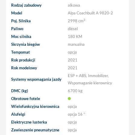
Rodzaj zabudowy
alkowa
Model
Alpa Coachbuilt A 9820-2
3
Poj. Silnika
2998 cm
Paliwo
diesel
Moc silnika
180 KM
Skrzynia biegów
manualna
Tempomat
opcja
Rok produkcji
2021
Rok modelowy
2021
ESP + ABS, Immobilizer,
Systemy wspomagania jazdy
Wspomaganie kierownicy
DMC (kg)
6700 kg
Obrotowe fotele
Wielofunkcyjna kierownica
opcja
Alufelgi
opcja
16 ''
Elektryczne lusterka
opcja
Zawieszenie pneumatyczne
opcja