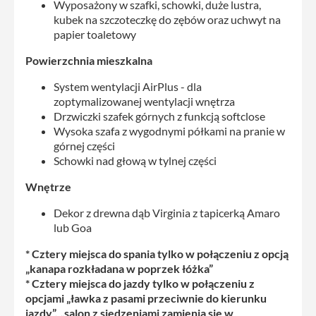
Wyposażony w szafki, schowki, duże lustra,
kubek na szczoteczkę do zębów oraz uchwyt na
papier toaletowy
Powierzchnia mieszkalna
System wentylacji AirPlus - dla
zoptymalizowanej wentylacji wnętrza
Drzwiczki szafek górnych z funkcją softclose
Wysoka szafa z wygodnymi półkami na pranie w
górnej części
Schowki nad głową w tylnej części
Wnętrze
Dekor z drewna dąb Virginia z tapicerką Amaro
lub Goa
* Cztery miejsca do spania tylko w połączeniu z opcją
„kanapa rozkładana w poprzek łóżka”
* Cztery miejsca do jazdy tylko w połączeniu z
opcjami „ławka z pasami przeciwnie do kierunku
jazdy”, „salon z siedzeniami zamienia się w