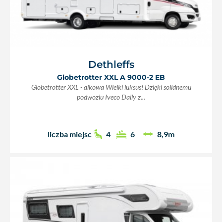
Dethleffs
Globetrotter XXL A 9000-2 EB
Globetrotter XXL - alkowa Wielki luksus! Dzięki solidnemu
podwoziu Iveco Daily z...
liczba miejsc
4
6
8,9m