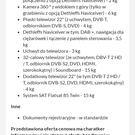
połączeniu z opcją Dethleffs Naviceiver) - 2 kg
Kamera 360 ° z widokiem z góry (tylko w
grzebieniu z opcją Dethleffs Naviceiver) - 6 kg
Płaski telewizor 22" (z uchwytem, DVB-T,
odbiornikiem DVB-S, DVD) - 4 kg
Dethleffs Naviceiver w tym. DAB +, nawigacja dla
ciężarówek i łączenie z panelem sterowania - 3,5
kg
Uchwyt do telewizora - 3 kg
32-calowy telewizor (ze uchwytem, DBV-T 2 HD
/ T, odbiornik DVB-S2, DVD, HDMI,
szerokokątny) i Soundboard - 15 kg
Dodatkowy telewizor 22" (w tym DVB-T 2 HD /
T, odbiornik DVB-S2, DVD, HDMI, szerokokątny)
- 4 kg
System SAT Flatsat 85 Twin - 15 kg
Inne
Dokumenty rejestracyjne - w standardzie
Przedstawiona oferta cenowa ma charatker
informacyjny i nie stanowi oferty handlowej w