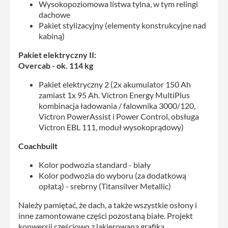
Wysokopoziomowa listwa tylna, w tym relingi
dachowe
Pakiet stylizacyjny (elementy konstrukcyjne nad
kabiną)
Pakiet elektryczny II:
Overcab - ok. 114 kg
Pakiet elektryczny 2 (2x akumulator 150 Ah
zamiast 1x 95 Ah. Victron Energy MultiPlus
kombinacja ładowania / falownika 3000/120,
Victron PowerAssist i Power Control, obsługa
Victron EBL 111, moduł wysokoprądowy)
Coachbuilt
Kolor podwozia standard - biały
Kolor podwozia do wyboru (za dodatkową
opłatą) - srebrny (Titansilver Metallic)
Należy pamiętać, że dach, a także wszystkie osłony i
inne zamontowane części pozostaną białe. Projekt
konwersji częściowo z lakierowaną grafiką.