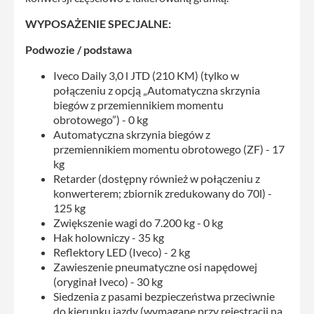
WYPOSAŻENIE SPECJALNE:
Podwozie / podstawa
Iveco Daily 3,0 l JTD (210 KM) (tylko w
połączeniu z opcją „Automatyczna skrzynia
biegów z przemiennikiem momentu
obrotowego”) - 0 kg
Automatyczna skrzynia biegów z
przemiennikiem momentu obrotowego (ZF) - 17
kg
Retarder (dostępny również w połączeniu z
konwerterem; zbiornik zredukowany do 70l) -
125 kg
Zwiększenie wagi do 7.200 kg - 0 kg
Hak holowniczy - 35 kg
Reflektory LED (Iveco) - 2 kg
Zawieszenie pneumatyczne osi napędowej
(oryginał Iveco) - 30 kg
Siedzenia z pasami bezpieczeństwa przeciwnie
do kierunku jazdy (wymagane przy rejestracji na