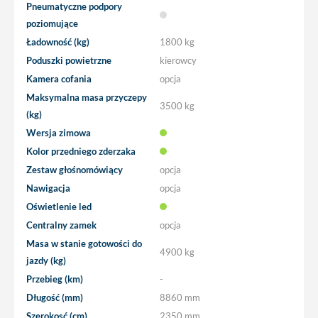
Pneumatyczne podpory
poziomujące
Ładowność (kg)
1800 kg
Poduszki powietrzne
kierowcy
Kamera cofania
opcja
Maksymalna masa przyczepy
3500 kg
(kg)
Wersja zimowa
Kolor przedniego zderzaka
Zestaw głośnomówiący
opcja
Nawigacja
opcja
Oświetlenie led
Centralny zamek
opcja
Masa w stanie gotowości do
4900 kg
jazdy (kg)
Przebieg (km)
-
Długość (mm)
8860 mm
Szerokosć (cm)
2350 mm