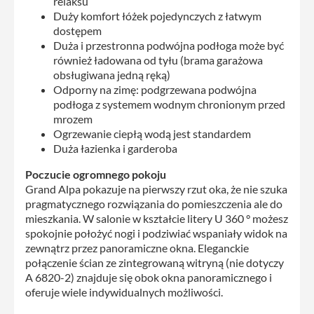
relaksu
Duży komfort łóżek pojedynczych z łatwym
dostępem
Duża i przestronna podwójna podłoga może być
również ładowana od tyłu (brama garażowa
obsługiwana jedną ręką)
Odporny na zimę: podgrzewana podwójna
podłoga z systemem wodnym chronionym przed
mrozem
Ogrzewanie ciepłą wodą jest standardem
Duża łazienka i garderoba
Poczucie ogromnego pokoju
Grand Alpa pokazuje na pierwszy rzut oka, że ​​nie szuka
pragmatycznego rozwiązania do pomieszczenia ale do
mieszkania. W salonie w kształcie litery U 360 ° możesz
spokojnie położyć nogi i podziwiać wspaniały widok na
zewnątrz przez panoramiczne okna. Eleganckie
połączenie ścian ze zintegrowaną witryną (nie dotyczy
A 6820-2) znajduje się obok okna panoramicznego i
oferuje wiele indywidualnych możliwości.