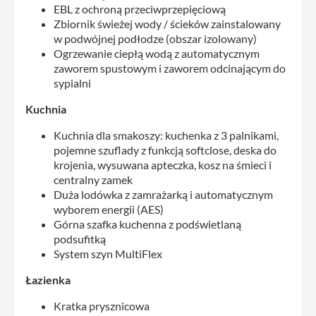
EBL z ochroną przeciwprzepięciową
Zbiornik świeżej wody / ścieków zainstalowany
w podwójnej podłodze (obszar izolowany)
Ogrzewanie ciepłą wodą z automatycznym
zaworem spustowym i zaworem odcinającym do
sypialni
Kuchnia
Kuchnia dla smakoszy: kuchenka z 3 palnikami,
pojemne szuflady z funkcją softclose, deska do
krojenia, wysuwana apteczka, kosz na śmieci i
centralny zamek
Duża lodówka z zamrażarką i automatycznym
wyborem energii (AES)
Górna szafka kuchenna z podświetlaną
podsufitką
System szyn MultiFlex
Łazienka
Kratka prysznicowa