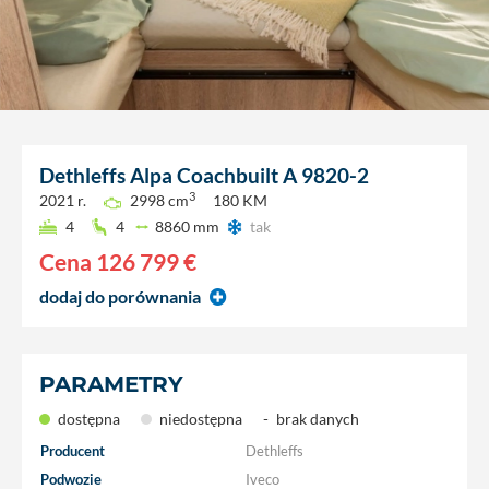
Dethleffs
Alpa Coachbuilt A 9820-2
3
2021 r.
2998 cm
180 KM
4
4
8860 mm
tak
Cena
126 799 €
dodaj do porównania
PARAMETRY
dostępna
niedostępna
-
brak danych
Producent
Dethleffs
Podwozie
Iveco