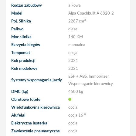
Rodzaj zabudowy
alkowa
Model
Alpa Coachbuilt A 6820-2
3
Poj. Silnika
2287 cm
Paliwo
diesel
Moc silnika
140 KM
Skrzynia biegów
manualna
Tempomat
opcja
Rok produkcji
2021
Rok modelowy
2021
ESP + ABS, Immobilizer,
Systemy wspomagania jazdy
Wspomaganie kierownicy
DMC (kg)
4500 kg
Obrotowe fotele
Wielofunkcyjna kierownica
opcja
Alufelgi
opcja
16 ''
Elektryczne lusterka
opcja
Zawieszenie pneumatyczne
opcja