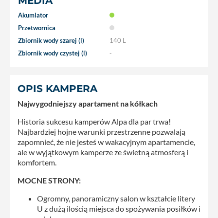
MEDIA
Akumlator
Przetwornica
Zbiornik wody szarej (l)
140 L
Zbiornik wody czystej (l)
-
OPIS KAMPERA
Najwygodniejszy apartament na kółkach
Historia sukcesu kamperów Alpa dla par trwa!
Najbardziej hojne warunki przestrzenne pozwalają
zapomnieć, że nie jesteś w wakacyjnym apartamencie,
ale w wyjątkowym kamperze ze świetną atmosferą i
komfortem.
MOCNE STRONY:
Ogromny, panoramiczny salon w kształcie litery
U z dużą ilością miejsca do spożywania posiłków i