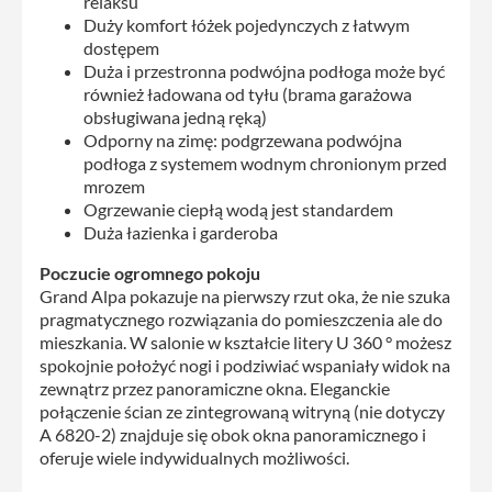
relaksu
Duży komfort łóżek pojedynczych z łatwym
dostępem
Duża i przestronna podwójna podłoga może być
również ładowana od tyłu (brama garażowa
obsługiwana jedną ręką)
Odporny na zimę: podgrzewana podwójna
podłoga z systemem wodnym chronionym przed
mrozem
Ogrzewanie ciepłą wodą jest standardem
Duża łazienka i garderoba
Poczucie ogromnego pokoju
Grand Alpa pokazuje na pierwszy rzut oka, że ​​nie szuka
pragmatycznego rozwiązania do pomieszczenia ale do
mieszkania. W salonie w kształcie litery U 360 ° możesz
spokojnie położyć nogi i podziwiać wspaniały widok na
zewnątrz przez panoramiczne okna. Eleganckie
połączenie ścian ze zintegrowaną witryną (nie dotyczy
A 6820-2) znajduje się obok okna panoramicznego i
oferuje wiele indywidualnych możliwości.