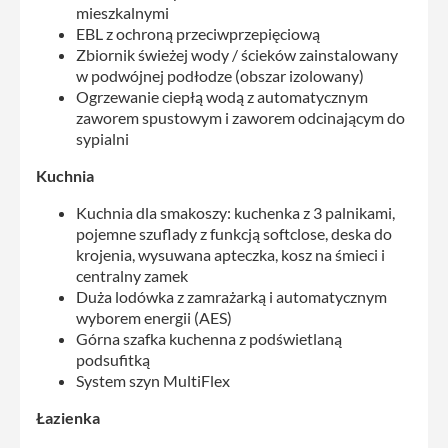
mieszkalnymi
EBL z ochroną przeciwprzepięciową
Zbiornik świeżej wody / ścieków zainstalowany
w podwójnej podłodze (obszar izolowany)
Ogrzewanie ciepłą wodą z automatycznym
zaworem spustowym i zaworem odcinającym do
sypialni
Kuchnia
Kuchnia dla smakoszy: kuchenka z 3 palnikami,
pojemne szuflady z funkcją softclose, deska do
krojenia, wysuwana apteczka, kosz na śmieci i
centralny zamek
Duża lodówka z zamrażarką i automatycznym
wyborem energii (AES)
Górna szafka kuchenna z podświetlaną
podsufitką
System szyn MultiFlex
Łazienka