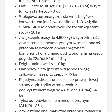
funkcja start-stop - 0 kg
Fiat Ducato MultiJet 180 (2,3 l / 180 KM) w tym
funkcja start-stop - 0 kg
9-biegowa automatyczna skrzynia biegów z
konwerterem (możliwe od silnika 140 KM; dla
silnika 140 KM dodatkowe koszty funkcji start-
stop) - 18 kg
Zwiększenie masy do 4.800 kg (w tym tylna oś z
zawieszeniem pneumatycznym, wzmocniona oś
przednia ze wzmocnionymi sprężynami,
kompletny kół aluminiowych z oponami na każdą
pogodę 225/65 R16) - 40 kg
Felgi aluminiowe 16 " - 0 kg
Hak holowniczy (proszę wziąć pod uwagę
całkowitą masę przyczepy) - 49 kg
Pojedyncze składane siedzenia z prawej i lewej
strony z tyłu (tylko w połączeniu z
podwyższeniem wagi do 4,8 t i opcją 1944) - 41
kg
Tylna oś z zawieszeniem pneumatycznym
(ALKO) - 35 kg
Zawieszenie pneumatyczne przedniej i tylnej osi