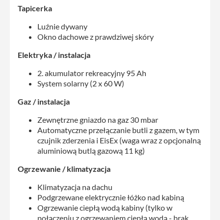
Tapicerka
Luźnie dywany
Okno dachowe z prawdziwej skóry
Elektryka / instalacja
2. akumulator rekreacyjny 95 Ah
System solarny (2 x 60 W)
Gaz / instalacja
Zewnętrzne gniazdo na gaz 30 mbar
Automatyczne przełączanie butli z gazem, w tym
czujnik zderzenia i EisEx (waga wraz z opcjonalną
aluminiową butlą gazową 11 kg)
Ogrzewanie / klimatyzacja
Klimatyzacja na dachu
Podgrzewane elektrycznie łóżko nad kabiną
Ogrzewanie ciepłą wodą kabiny (tylko w
połączeniu z ogrzewaniem ciepłą wodą - brak