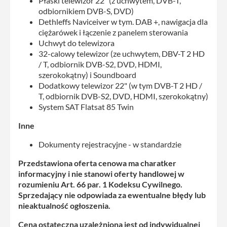
Płaski telewizor 22" (z uchwytem, DVB-T,
odbiornikiem DVB-S, DVD)
Dethleffs Naviceiver w tym. DAB +, nawigacja dla
ciężarówek i łączenie z panelem sterowania
Uchwyt do telewizora
32-calowy telewizor (ze uchwytem, DBV-T 2 HD
/ T, odbiornik DVB-S2, DVD, HDMI,
szerokokątny) i Soundboard
Dodatkowy telewizor 22" (w tym DVB-T 2 HD /
T, odbiornik DVB-S2, DVD, HDMI, szerokokątny)
System SAT Flatsat 85 Twin
Inne
Dokumenty rejestracyjne - w standardzie
Przedstawiona oferta cenowa ma charatker
informacyjny i nie stanowi oferty handlowej w
rozumieniu Art. 66 par. 1 Kodeksu Cywilnego.
Sprzedający nie odpowiada za ewentualne błędy lub
nieaktualność ogłoszenia.
Cena ostateczna uzależniona jest od indywidualnej