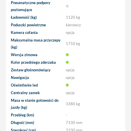
Pneumatyczne podpory
poziomujące
Ładowność (kg)
1120 kg
Poduszki powietrzne
kierowcy
Kamera cofania
opcja
Maksymalna masa przyczepy
1750 kg
(kg)
Wersja zimowa
Kolor przedniego zderzaka
Zestaw głośnomówiący
opcja
Nawigacja
opcja
Oświetlenie led
Centralny zamek
opcja
Masa w stanie gotowości do
3380 kg
jazdy (kg)
Przebieg (km)
-
Długość (mm)
7330 mm
Szerokosć (cm)
2330 mm