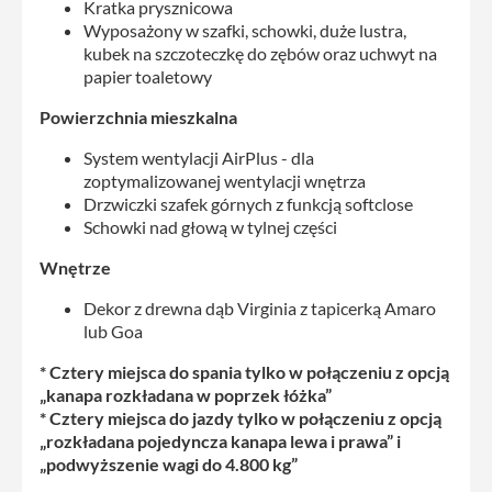
Kratka prysznicowa
Wyposażony w szafki, schowki, duże lustra,
kubek na szczoteczkę do zębów oraz uchwyt na
papier toaletowy
Powierzchnia mieszkalna
System wentylacji AirPlus - dla
zoptymalizowanej wentylacji wnętrza
Drzwiczki szafek górnych z funkcją softclose
Schowki nad głową w tylnej części
Wnętrze
Dekor z drewna dąb Virginia z tapicerką Amaro
lub Goa
* Cztery miejsca do spania tylko w połączeniu z opcją
„kanapa rozkładana w poprzek łóżka”
* Cztery miejsca do jazdy tylko w połączeniu z opcją
„rozkładana pojedyncza kanapa lewa i prawa” i
„podwyższenie wagi do 4.800 kg”