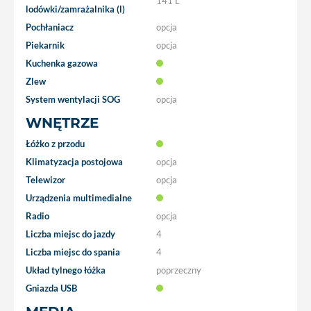
141 L
lodówki/zamrażalnika (l)
Pochłaniacz
opcja
Piekarnik
opcja
Kuchenka gazowa
Zlew
System wentylacji SOG
opcja
WNĘTRZE
Łóżko z przodu
Klimatyzacja postojowa
opcja
Telewizor
opcja
Urządzenia multimedialne
Radio
opcja
Liczba miejsc do jazdy
4
Liczba miejsc do spania
4
Układ tylnego łóżka
poprzeczny
Gniazda USB