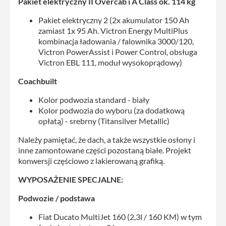
Pakiet elektryczny II Overcab i A Class ok. 114 kg
Pakiet elektryczny 2 (2x akumulator 150 Ah
zamiast 1x 95 Ah. Victron Energy MultiPlus
kombinacja ładowania / falownika 3000/120,
Victron PowerAssist i Power Control, obsługa
Victron EBL 111, moduł wysokoprądowy)
Coachbuilt
Kolor podwozia standard - biały
Kolor podwozia do wyboru (za dodatkową
opłatą) - srebrny (Titansilver Metallic)
Należy pamiętać, że dach, a także wszystkie osłony i
inne zamontowane części pozostaną białe. Projekt
konwersji częściowo z lakierowaną grafiką.
WYPOSAŻENIE SPECJALNE:
Podwozie / podstawa
Fiat Ducato MultiJet 160 (2,3l / 160 KM) w tym