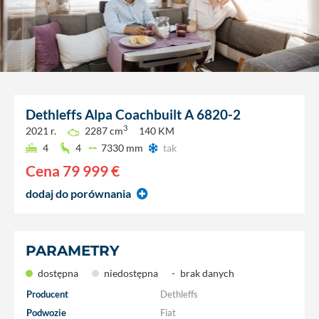
Dethleffs
Alpa Coachbuilt A 6820-2
3
2021 r.
2287 cm
140 KM
4
4
7330 mm
tak
Cena
79 999 €
dodaj do porównania
PARAMETRY
dostępna
niedostępna
-
brak danych
Producent
Dethleffs
Podwozie
Fiat