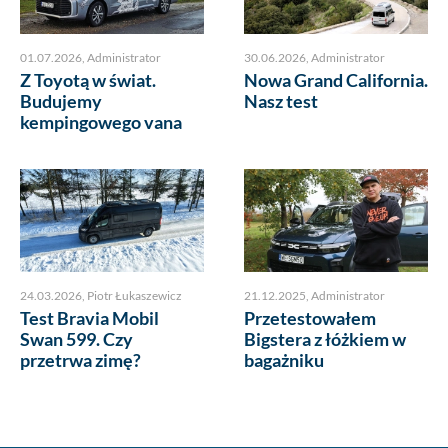
01.07.2026
,
Administrator
30.06.2026
,
Administrator
Z Toyotą w świat.
Nowa Grand California.
Budujemy
Nasz test
kempingowego vana
24.03.2026
,
Piotr Łukaszewicz
21.12.2025
,
Administrator
Test Bravia Mobil
Przetestowałem
Swan 599. Czy
Bigstera z łóżkiem w
przetrwa zimę?
bagażniku