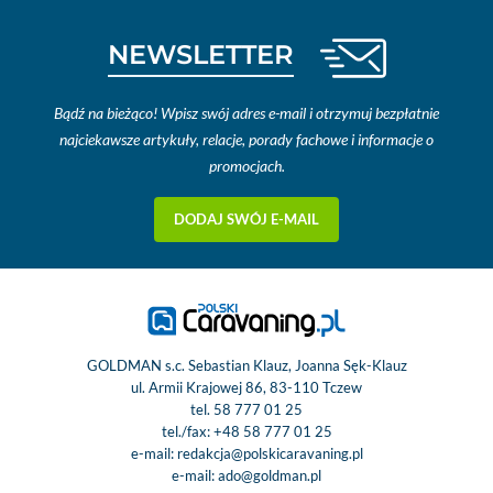
NEWSLETTER
Bądź na bieżąco! Wpisz swój adres e-mail i otrzymuj bezpłatnie
najciekawsze artykuły, relacje, porady fachowe i informacje o
promocjach.
DODAJ SWÓJ E-MAIL
GOLDMAN s.c. Sebastian Klauz, Joanna Sęk-Klauz
ul. Armii Krajowej 86, 83-110 Tczew
tel.
58 777 01 25
tel./fax:
+48 58 777 01 25
e-mail:
redakcja@polskicaravaning.pl
e-mail:
ado@goldman.pl