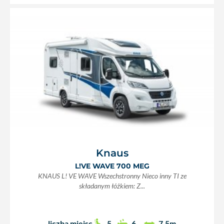
Knaus
L!VE WAVE 700 MEG
KNAUS L! VE WAVE Wszechstronny Nieco inny TI ze
składanym łóżkiem: Z...
liczba miejsc
5
6
7,5m