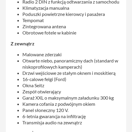
Radio 2 DIN z funkcją odtwarzania z samochodu
Klimatyzacja manualna
Poduszki powietrzne kierowcy i pasażera
Tempomat
Zintegrowana antena
Obrotowe fotele w kabinie
Z zewnątrz
Malowane zderzaki
Otwarte niebo, panoramiczny dach (standard w
niskoprofilowych kamperach)
Drzwi wejściowe ze stałym oknem i moskitierą
16-calowe felgi (Ford)
Okna Seitz
Zespół otwierający
Garaż XXL o maksymalnym załadunku 300 kg
Kamera cofania z podwójnym okiem
Panel słoneczny 120 V.
6-letnia gwarancja na infiltrację
Transmisja audio na zewnątrz