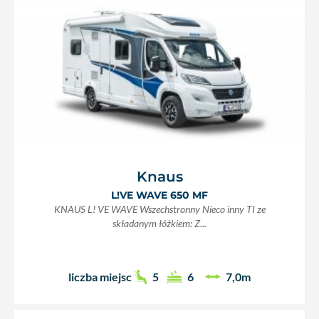
Knaus
L!VE WAVE 650 MF
KNAUS L! VE WAVE Wszechstronny Nieco inny TI ze
składanym łóżkiem: Z...
liczba miejsc
5
6
7,0m