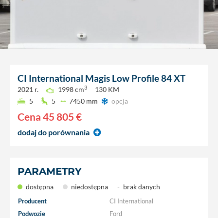
CI International
Magis Low Profile 84 XT
3
2021 r.
1998 cm
130 KM
5
5
7450 mm
opcja
Cena
45 805 €
dodaj do porównania
PARAMETRY
dostępna
niedostępna
-
brak danych
Producent
CI International
Podwozie
Ford