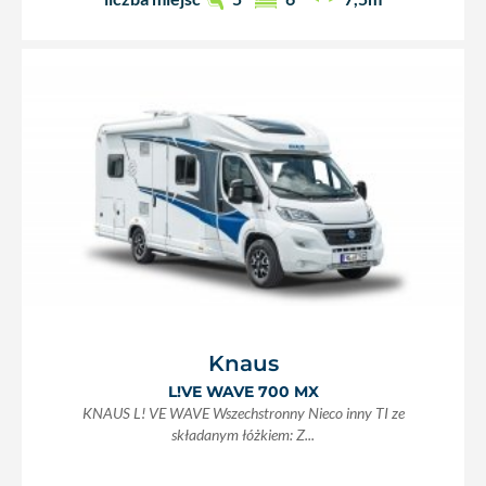
Knaus
L!VE WAVE 700 MX
KNAUS L! VE WAVE Wszechstronny Nieco inny TI ze
składanym łóżkiem: Z...