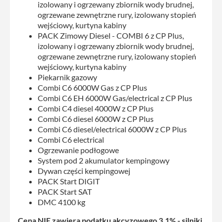
izolowany i ogrzewany zbiornik wody brudnej,
ogrzewane zewnętrzne rury, izolowany stopień
wejściowy, kurtyna kabiny
PACK Zimowy Diesel - COMBI 6 z CP Plus,
izolowany i ogrzewany zbiornik wody brudnej,
ogrzewane zewnętrzne rury, izolowany stopień
wejściowy, kurtyna kabiny
Piekarnik gazowy
Combi C6 6000W Gas z CP Plus
Combi C6 EH 6000W Gas/electrical z CP Plus
Combi C4 diesel 4000W z CP Plus
Combi C6 diesel 6000W z CP Plus
Combi C6 diesel/electrical 6000W z CP Plus
Combi C6 electrical
Ogrzewanie podłogowe
System pod 2 akumulator kempingowy
Dywan części kempingowej
PACK Start DIGIT
PACK Start SAT
DMC 4100 kg
Cena NIE zawiera podatku akcyzowego 3,1% - silniki