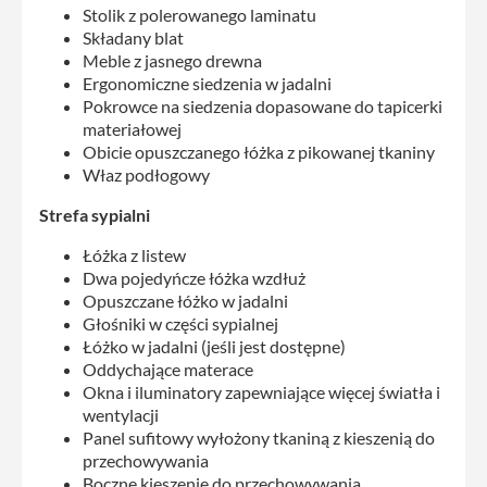
Stolik z polerowanego laminatu
Składany blat
Meble z jasnego drewna
Ergonomiczne siedzenia w jadalni
Pokrowce na siedzenia dopasowane do tapicerki
materiałowej
Obicie opuszczanego łóżka z pikowanej tkaniny
Właz podłogowy
Strefa sypialni
Łóżka z listew
Dwa pojedyńcze łóżka wzdłuż
Opuszczane łóżko w jadalni
Głośniki w części sypialnej
Łóżko w jadalni (jeśli jest dostępne)
Oddychające materace
Okna i iluminatory zapewniające więcej światła i
wentylacji
Panel sufitowy wyłożony tkaniną z kieszenią do
przechowywania
Boczne kieszenie do przechowywania