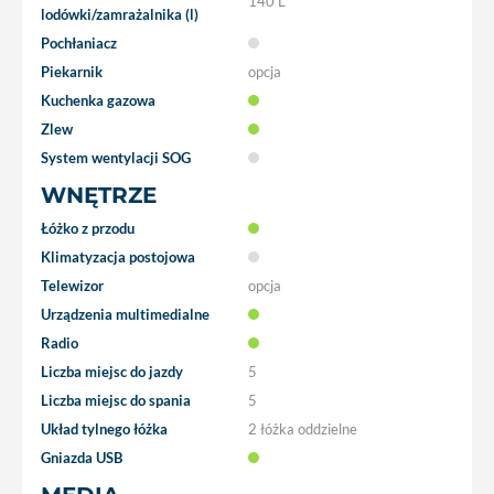
140 L
lodówki/zamrażalnika (l)
Pochłaniacz
Piekarnik
opcja
Kuchenka gazowa
Zlew
System wentylacji SOG
WNĘTRZE
Łóżko z przodu
Klimatyzacja postojowa
Telewizor
opcja
Urządzenia multimedialne
Radio
Liczba miejsc do jazdy
5
Liczba miejsc do spania
5
Układ tylnego łóżka
2 łóżka oddzielne
Gniazda USB