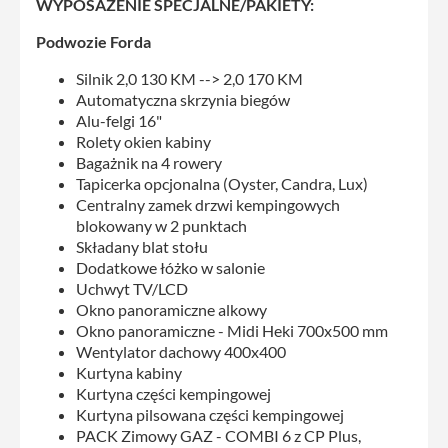
WYPOSAŻENIE SPECJALNE/PAKIETY:
Podwozie Forda
Silnik 2,0 130 KM --> 2,0 170 KM
Automatyczna skrzynia biegów
Alu-felgi 16"
Rolety okien kabiny
Bagażnik na 4 rowery
Tapicerka opcjonalna (Oyster, Candra, Lux)
Centralny zamek drzwi kempingowych
blokowany w 2 punktach
Składany blat stołu
Dodatkowe łóżko w salonie
Uchwyt TV/LCD
Okno panoramiczne alkowy
Okno panoramiczne - Midi Heki 700x500 mm
Wentylator dachowy 400x400
Kurtyna kabiny
Kurtyna części kempingowej
Kurtyna pilsowana części kempingowej
PACK Zimowy GAZ - COMBI 6 z CP Plus,