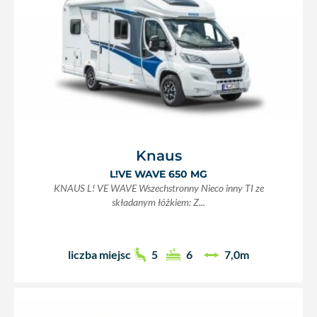
Knaus
L!VE WAVE 650 MG
KNAUS L! VE WAVE Wszechstronny Nieco inny TI ze
składanym łóżkiem: Z...
liczba miejsc
5
6
7,0m