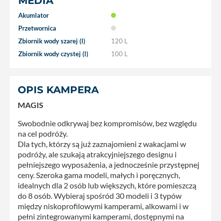
MEDIA
Akumlator
Przetwornica
Zbiornik wody szarej (l)
120 L
Zbiornik wody czystej (l)
100 L
OPIS KAMPERA
MAGIS
Swobodnie odkrywaj bez kompromisów, bez względu
na cel podróży.
Dla tych, którzy są już zaznajomieni z wakacjami w
podróży, ale szukają atrakcyjniejszego designu i
pełniejszego wyposażenia, a jednocześnie przystępnej
ceny. Szeroka gama modeli, małych i poręcznych,
idealnych dla 2 osób lub większych, które pomieszczą
do 8 osób. Wybieraj spośród 30 modeli i 3 typów
między niskoprofilowymi kamperami, alkowami i w
pełni zintegrowanymi kamperami, dostępnymi na