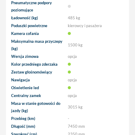
Pneumatyczne podpory
poziomujące
Ładowność (kg)
485 kg
Poduszki powietrzne
kierowcy i pasażera
Kamera cofania
Maksymalna masa przyczepy
1500 kg
(kg)
Wersja zimowa
opcja
Kolor przedniego zderzaka
Zestaw głośnomówiący
Nawigacja
opcja
Oświetlenie led
Centralny zamek
opcja
Masa w stanie gotowości do
3015 kg
jazdy (kg)
Przebieg (km)
-
Długość (mm)
7450 mm
Szerokosć (cm)
2350 mm