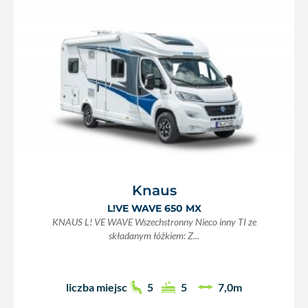
Knaus
L!VE WAVE 650 MX
KNAUS L! VE WAVE Wszechstronny Nieco inny TI ze
składanym łóżkiem: Z...
liczba miejsc
5
5
7,0m