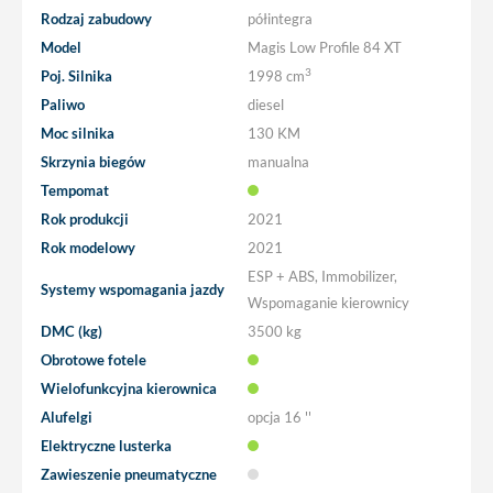
Rodzaj zabudowy
półintegra
Model
Magis Low Profile 84 XT
3
Poj. Silnika
1998 cm
Paliwo
diesel
Moc silnika
130 KM
Skrzynia biegów
manualna
Tempomat
Rok produkcji
2021
Rok modelowy
2021
ESP + ABS, Immobilizer,
Systemy wspomagania jazdy
Wspomaganie kierownicy
DMC (kg)
3500 kg
Obrotowe fotele
Wielofunkcyjna kierownica
Alufelgi
opcja
16 ''
Elektryczne lusterka
Zawieszenie pneumatyczne