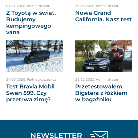
01.07.2026
,
Administrator
30.06.2026
,
Administrator
Z Toyotą w świat.
Nowa Grand
Budujemy
California. Nasz test
kempingowego
vana
24.03.2026
,
Piotr Łukaszewicz
21.12.2025
,
Administrator
Test Bravia Mobil
Przetestowałem
Swan 599. Czy
Bigstera z łóżkiem
przetrwa zimę?
w bagażniku
NEWSLETTER