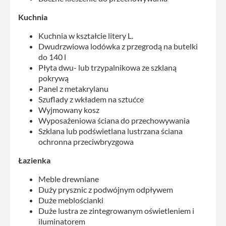
Kuchnia
Kuchnia w kształcie litery L.
Dwudrzwiowa lodówka z przegrodą na butelki
do 140 l
Płyta dwu- lub trzypalnikowa ze szklaną
pokrywą
Panel z metakrylanu
Szuflady z wkładem na sztućce
Wyjmowany kosz
Wyposażeniowa ściana do przechowywania
Szklana lub podświetlana lustrzana ściana
ochronna przeciwbryzgowa
Łazienka
Meble drewniane
Duży prysznic z podwójnym odpływem
Duże meblościanki
Duże lustra ze zintegrowanym oświetleniem i
iluminatorem