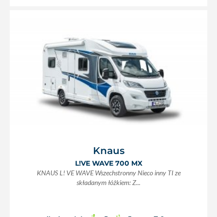
Knaus
L!VE WAVE 700 MX
KNAUS L! VE WAVE Wszechstronny Nieco inny TI ze
składanym łóżkiem: Z...