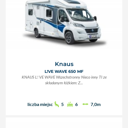
Knaus
L!VE WAVE 650 MF
KNAUS L! VE WAVE Wszechstronny Nieco inny TI ze
składanym łóżkiem: Z...
liczba miejsc
5
6
7,0m