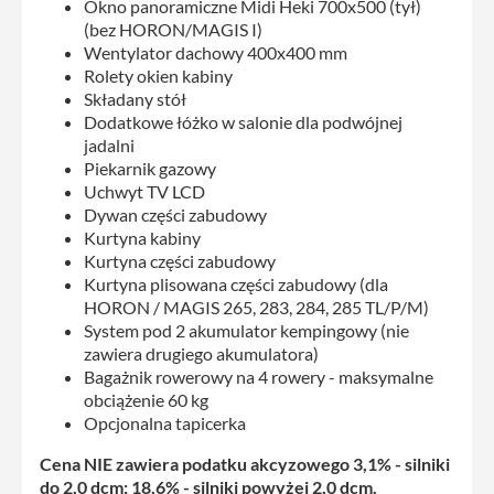
Okno panoramiczne Midi Heki 700x500 (tył)
(bez HORON/MAGIS I)
Wentylator dachowy 400x400 mm
Rolety okien kabiny
Składany stół
Dodatkowe łóżko w salonie dla podwójnej
jadalni
Piekarnik gazowy
Uchwyt TV LCD
Dywan części zabudowy
Kurtyna kabiny
Kurtyna części zabudowy
Kurtyna plisowana części zabudowy (dla
HORON / MAGIS 265, 283, 284, 285 TL/P/M)
System pod 2 akumulator kempingowy (nie
zawiera drugiego akumulatora)
Bagażnik rowerowy na 4 rowery - maksymalne
obciążenie 60 kg
Opcjonalna tapicerka
Cena NIE zawiera podatku akcyzowego 3,1% - silniki
do 2,0 dcm; 18,6% - silniki powyżej 2,0 dcm.