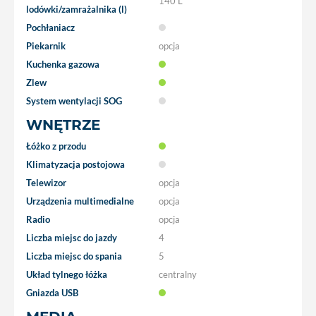
140 L
lodówki/zamrażalnika (l)
Pochłaniacz
Piekarnik
opcja
Kuchenka gazowa
Zlew
System wentylacji SOG
WNĘTRZE
Łóżko z przodu
Klimatyzacja postojowa
Telewizor
opcja
Urządzenia multimedialne
opcja
Radio
opcja
Liczba miejsc do jazdy
4
Liczba miejsc do spania
5
Układ tylnego łóżka
centralny
Gniazda USB