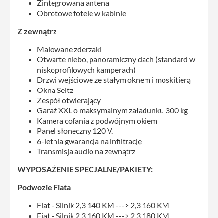
Zintegrowana antena
Obrotowe fotele w kabinie
Z zewnątrz
Malowane zderzaki
Otwarte niebo, panoramiczny dach (standard w
niskoprofilowych kamperach)
Drzwi wejściowe ze stałym oknem i moskitierą
Okna Seitz
Zespół otwierający
Garaż XXL o maksymalnym załadunku 300 kg
Kamera cofania z podwójnym okiem
Panel słoneczny 120 V.
6-letnia gwarancja na infiltrację
Transmisja audio na zewnątrz
WYPOSAŻENIE SPECJALNE/PAKIETY:
Podwozie Fiata
Fiat - Silnik 2,3 140 KM ---> 2,3 160 KM
Fiat - Silnik 2,3 160 KM ---> 2,3 180 KM