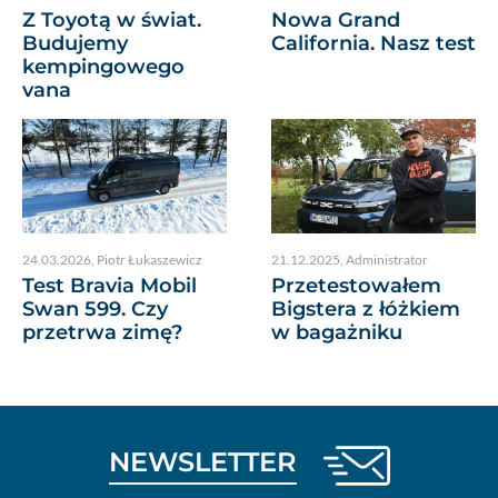
Z Toyotą w świat.
Nowa Grand
Budujemy
California. Nasz test
kempingowego
vana
24.03.2026
,
Piotr Łukaszewicz
21.12.2025
,
Administrator
Test Bravia Mobil
Przetestowałem
Swan 599. Czy
Bigstera z łóżkiem
przetrwa zimę?
w bagażniku
NEWSLETTER