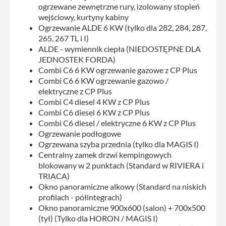
ogrzewane zewnętrzne rury, izolowany stopień
wejściowy, kurtyny kabiny
Ogrzewanie ALDE 6 KW (tylko dla 282, 284, 287,
265, 267 TL i I)
ALDE - wymiennik ciepła (NIEDOSTĘPNE DLA
JEDNOSTEK FORDA)
Combi C6 6 KW ogrzewanie gazowe z CP Plus
Combi C6 6 KW ogrzewanie gazowo /
elektryczne z CP Plus
Combi C4 diesel 4 KW z CP Plus
Combi C6 diesel 6 KW z CP Plus
Combi C6 diesel / elektryczne 6 KW z CP Plus
Ogrzewanie podłogowe
Ogrzewana szyba przednia (tylko dla MAGIS I)
Centralny zamek drzwi kempingowych
blokowany w 2 punktach (Standard w RIVIERA i
TRIACA)
Okno panoramiczne alkowy (Standard na niskich
profilach - półintegrach)
Okno panoramiczne 900x600 (salon) + 700x500
(tył) (Tylko dla HORON / MAGIS I)