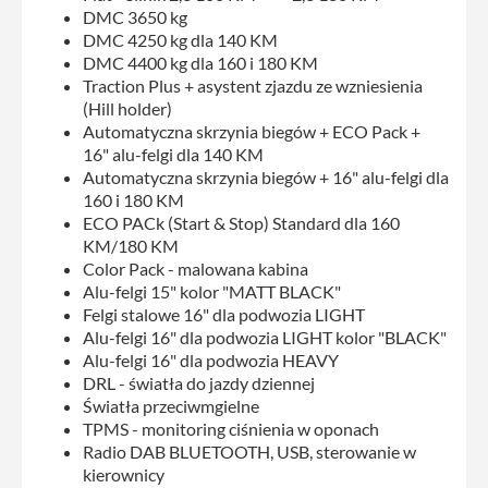
DMC 3650 kg
DMC 4250 kg dla 140 KM
DMC 4400 kg dla 160 i 180 KM
Traction Plus + asystent zjazdu ze wzniesienia
(Hill holder)
Automatyczna skrzynia biegów + ECO Pack +
16" alu-felgi dla 140 KM
Automatyczna skrzynia biegów + 16" alu-felgi dla
160 i 180 KM
ECO PACk (Start & Stop) Standard dla 160
KM/180 KM
Color Pack - malowana kabina
Alu-felgi 15" kolor "MATT BLACK"
Felgi stalowe 16" dla podwozia LIGHT
Alu-felgi 16" dla podwozia LIGHT kolor "BLACK"
Alu-felgi 16" dla podwozia HEAVY
DRL - światła do jazdy dziennej
Światła przeciwmgielne
TPMS - monitoring ciśnienia w oponach
Radio DAB BLUETOOTH, USB, sterowanie w
kierownicy