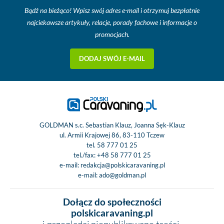
Bądź na bieżąco! Wpisz swój adres e-mail i otrzymuj bezpłatnie
najciekawsze artykuły, relacje, porady fachowe i informacje o
promocjach.
DODAJ SWÓJ E-MAIL
GOLDMAN s.c. Sebastian Klauz, Joanna Sęk-Klauz
ul. Armii Krajowej 86, 83-110 Tczew
tel.
58 777 01 25
tel./fax:
+48 58 777 01 25
e-mail:
redakcja@polskicaravaning.pl
e-mail:
ado@goldman.pl
Dołącz do społeczności
polskicaravaning.pl