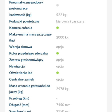
Pneumatyczne podpory
poziomujące
Ładowność (kg)
522 kg
Poduszki powietrzne
kierowcy i pasażera
Kamera cofania
Maksymalna masa przyczepy
2000 kg
(kg)
Wersja zimowa
opcja
Kolor przedniego zderzaka
Zestaw głośnomówiący
opcja
Nawigacja
opcja
Oświetlenie led
Centralny zamek
opcja
Masa w stanie gotowości do
2978 kg
jazdy (kg)
Przebieg (km)
-
Długość (mm)
7450 mm
Szerokosć (cm)
2350 mm