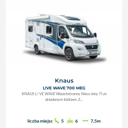
Knaus
L!VE WAVE 700 MEG
KNAUS L! VE WAVE Wszechstronny Nieco inny TI ze
składanym łóżkiem: Z...
liczba miejsc
5
6
7,5m