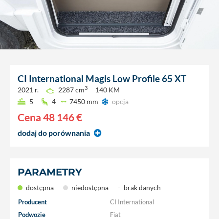
CI International
Magis Low Profile 65 XT
3
2021 r.
2287 cm
140 KM
5
4
7450 mm
opcja
Cena
48 146 €
dodaj do porównania
PARAMETRY
dostępna
niedostępna
-
brak danych
Producent
CI International
Podwozie
Fiat