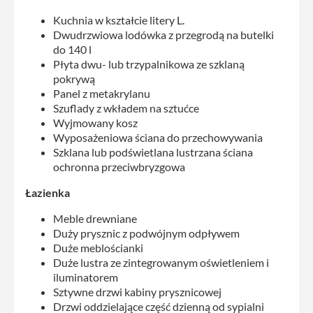
Kuchnia w kształcie litery L.
Dwudrzwiowa lodówka z przegrodą na butelki
do 140 l
Płyta dwu- lub trzypalnikowa ze szklaną
pokrywą
Panel z metakrylanu
Szuflady z wkładem na sztućce
Wyjmowany kosz
Wyposażeniowa ściana do przechowywania
Szklana lub podświetlana lustrzana ściana
ochronna przeciwbryzgowa
Łazienka
Meble drewniane
Duży prysznic z podwójnym odpływem
Duże meblościanki
Duże lustra ze zintegrowanym oświetleniem i
iluminatorem
Sztywne drzwi kabiny prysznicowej
Drzwi oddzielające część dzienną od sypialni