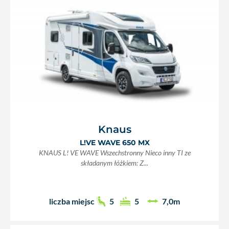
Knaus
L!VE WAVE 650 MX
KNAUS L! VE WAVE Wszechstronny Nieco inny TI ze
składanym łóżkiem: Z...
liczba miejsc
5
5
7,0m