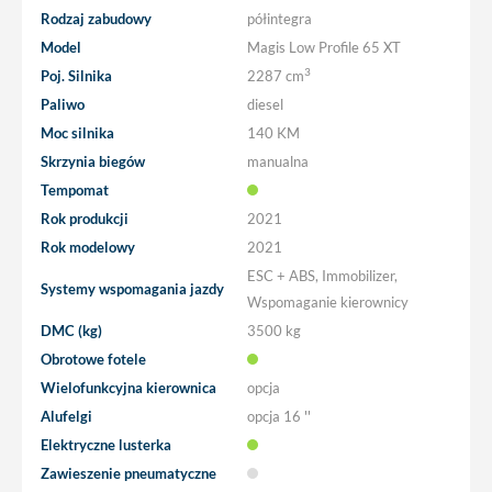
Rodzaj zabudowy
półintegra
Model
Magis Low Profile 65 XT
3
Poj. Silnika
2287 cm
Paliwo
diesel
Moc silnika
140 KM
Skrzynia biegów
manualna
Tempomat
Rok produkcji
2021
Rok modelowy
2021
ESC + ABS, Immobilizer,
Systemy wspomagania jazdy
Wspomaganie kierownicy
DMC (kg)
3500 kg
Obrotowe fotele
Wielofunkcyjna kierownica
opcja
Alufelgi
opcja
16 ''
Elektryczne lusterka
Zawieszenie pneumatyczne