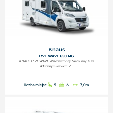
Knaus
L!VE WAVE 650 MG
KNAUS L! VE WAVE Wszechstronny Nieco inny TI ze
składanym łóżkiem: Z...
liczba miejsc
5
6
7,0m