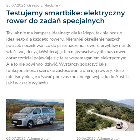
25.07.2026
,
Grzegorz Miedziński
Testujemy smartbike: elektryczny
rower do zadań specjalnych
Tak jak nie ma kampera idealnego dla każdego, tak nie będzie
idealnego dla każdego roweru. Niemniej określenie naszych
potrzeb i oczekiwań co do przeznaczenia roweru przybliży nas do
właściwej decyzji.Wybierając ten najwłaściwszy dla nas rower,
coraz częściej pojawiają się te ze wspomaganiem elektrycznym.
Ale to nie powinno dziwić. Wystarczy zobaczyć jaką
funkcjonalność i szerokie zastosowanie oferują rowery, które
mieliśmy okazję używać podczas rodzinnego wyjazdu do Austrii,
jak i w czasie wyjazdu...
01.07.2026
,
Administrator
30.06.2026
,
Administrator