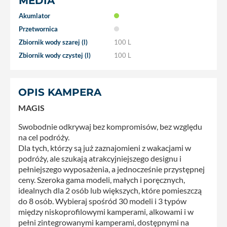
MEDIA
Akumlator
Przetwornica
Zbiornik wody szarej (l)
100 L
Zbiornik wody czystej (l)
100 L
OPIS KAMPERA
MAGIS
Swobodnie odkrywaj bez kompromisów, bez względu
na cel podróży.
Dla tych, którzy są już zaznajomieni z wakacjami w
podróży, ale szukają atrakcyjniejszego designu i
pełniejszego wyposażenia, a jednocześnie przystępnej
ceny. Szeroka gama modeli, małych i poręcznych,
idealnych dla 2 osób lub większych, które pomieszczą
do 8 osób. Wybieraj spośród 30 modeli i 3 typów
między niskoprofilowymi kamperami, alkowami i w
pełni zintegrowanymi kamperami, dostępnymi na