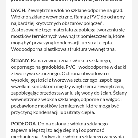
DACH.
Zewnętrzne włókno szklane odporne na grad.
Włókno szklane wewnętrzne. Rama z PVC do ochrony
najbardziej krytycznych obszarów połączeń.
Zastosowanie tego materiału zapobiega tworzeniu się
mostków termicznych wewnątrz pomieszczenia, które
mogą być przyczyną kondensacji lub strat ciepła.
Wodoodporna plastikowa struktura wewnętrzna.
ŚCIANY.
Rama zewnętrzna z włókna szklanego,
odpornego na gradobicie, PVC i wodoodporne wkładki
z tworzywa sztucznego. Ochrona obwodowa o
wysokiej gęstości z tworzywa sztucznego: zapobiega
wszelkim kontaktom między wnętrzem a zewnętrzem,
zapobiegając przedostawaniu się wody do ścian. Ściany
wewnętrzne z włókna szklanego, odporne na wilgoć i
pozbawione mostków termicznych, które mogą być
przyczyną kondensacji lub utraty ciepła.
PODŁOGA.
Dolna osłona z włókna szklanego
zapewnia lepszą izolację cieplną i odporność
mechaniczną. Podwozie z włókna szklanego zapewnia