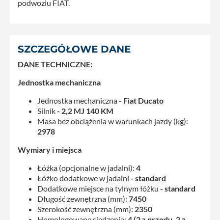
podwoziu FIAT.
SZCZEGÓŁOWE DANE
DANE TECHNICZNE:
Jednostka mechaniczna
Jednostka mechaniczna
- Fiat Ducato
Silnik
- 2,2 MJ 140 KM
Masa bez obciążenia w warunkach jazdy (kg):
2978
Wymiary i miejsca
Łóżka (opcjonalne w jadalni):
4
Łóżko dodatkowe w jadalni
- standard
Dodatkowe miejsce na tylnym łóżku
- standard
Długość zewnętrzna (mm):
7450
Szerokość zewnętrzna (mm):
2350
Homologowane siedzenia:
4 (2 z przodu, 2 z