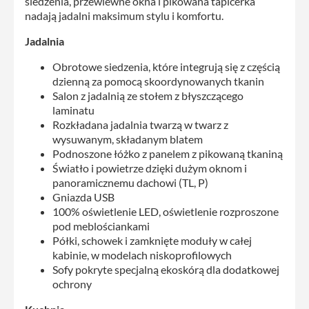
siedzenia, przewiewne okna i pikowana tapicerka
nadają jadalni maksimum stylu i komfortu.
Jadalnia
Obrotowe siedzenia, które integrują się z częścią
dzienną za pomocą skoordynowanych tkanin
Salon z jadalnią ze stołem z błyszczącego
laminatu
Rozkładana jadalnia twarzą w twarz z
wysuwanym, składanym blatem
Podnoszone łóżko z panelem z pikowaną tkaniną
Światło i powietrze dzięki dużym oknom i
panoramicznemu dachowi (TL, P)
Gniazda USB
100% oświetlenie LED, oświetlenie rozproszone
pod meblościankami
Półki, schowek i zamknięte moduły w całej
kabinie, w modelach niskoprofilowych
Sofy pokryte specjalną ekoskórą dla dodatkowej
ochrony