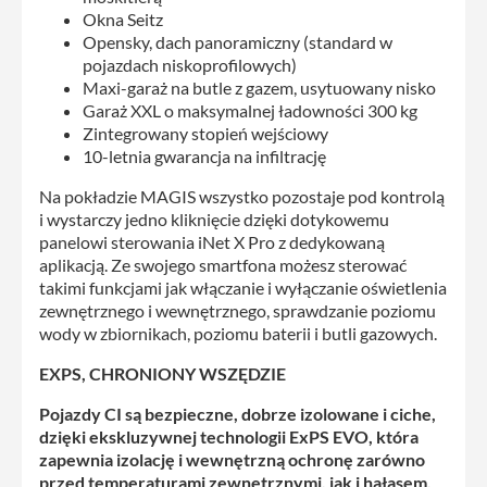
Okna Seitz
Opensky, dach panoramiczny (standard w
pojazdach niskoprofilowych)
Maxi-garaż na butle z gazem, usytuowany nisko
Garaż XXL o maksymalnej ładowności 300 kg
Zintegrowany stopień wejściowy
10-letnia gwarancja na infiltrację
Na pokładzie MAGIS wszystko pozostaje pod kontrolą
i wystarczy jedno kliknięcie dzięki dotykowemu
panelowi sterowania iNet X Pro z dedykowaną
aplikacją. Ze swojego smartfona możesz sterować
takimi funkcjami jak włączanie i wyłączanie oświetlenia
zewnętrznego i wewnętrznego, sprawdzanie poziomu
wody w zbiornikach, poziomu baterii i butli gazowych.
EXPS, CHRONIONY WSZĘDZIE
Pojazdy CI są bezpieczne, dobrze izolowane i ciche,
dzięki ekskluzywnej technologii ExPS EVO, która
zapewnia izolację i wewnętrzną ochronę zarówno
przed temperaturami zewnętrznymi, jak i hałasem.