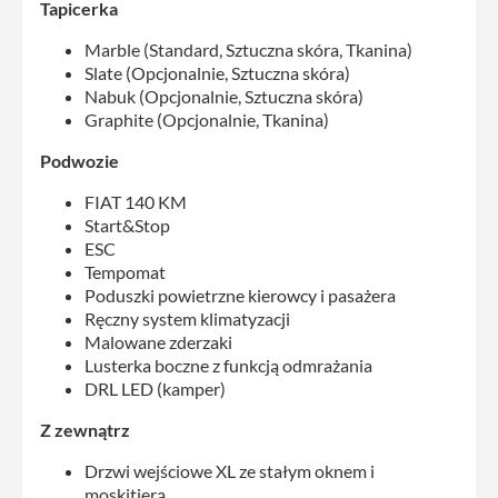
Tapicerka
Marble (Standard, Sztuczna skóra, Tkanina)
Slate (Opcjonalnie, Sztuczna skóra)
Nabuk (Opcjonalnie, Sztuczna skóra)
Graphite (Opcjonalnie, Tkanina)
Podwozie
FIAT 140 KM
Start&Stop
ESC
Tempomat
Poduszki powietrzne kierowcy i pasażera
Ręczny system klimatyzacji
Malowane zderzaki
Lusterka boczne z funkcją odmrażania
DRL LED (kamper)
Z zewnątrz
Drzwi wejściowe XL ze stałym oknem i
moskitierą