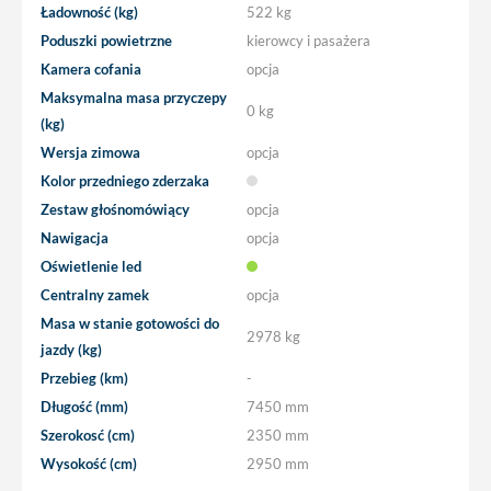
Ładowność (kg)
522 kg
Poduszki powietrzne
kierowcy i pasażera
Kamera cofania
opcja
Maksymalna masa przyczepy
0 kg
(kg)
Wersja zimowa
opcja
Kolor przedniego zderzaka
Zestaw głośnomówiący
opcja
Nawigacja
opcja
Oświetlenie led
Centralny zamek
opcja
Masa w stanie gotowości do
2978 kg
jazdy (kg)
Przebieg (km)
-
Długość (mm)
7450 mm
Szerokosć (cm)
2350 mm
Wysokość (cm)
2950 mm