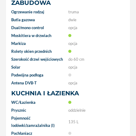
ZABUDOWA
Ogrzewanie rodzaj
truma
Butla gazowa
dwie
Dual/mono control
opcja
Moskitiera w drzwiach
Markiza
opcja
Rolety okien przednich
Szerokość drzwi wejściowych
do 60 cm
Solar
opcja
Podwójna podłoga
Antena DVB-T
opcja
KUCHNIA I ŁAZIENKA
WC/Łazienka
Prysznic
oddzielnie
Pojemność
135 L
lodówki/zamrażalnika (l)
Pochłaniacz