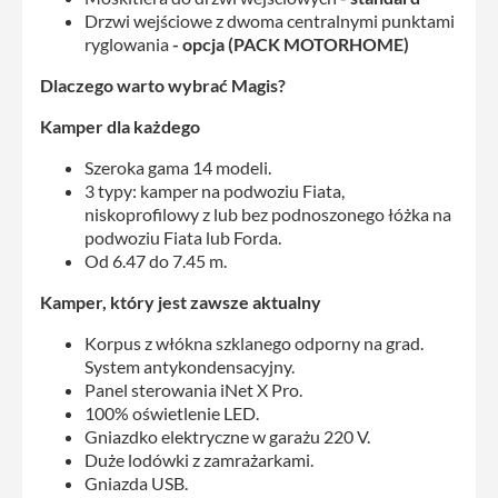
Drzwi wejściowe z dwoma centralnymi punktami
ryglowania
- opcja (PACK MOTORHOME)
Dlaczego warto wybrać Magis?
Kamper dla każdego
Szeroka gama 14 modeli.
3 typy: kamper na podwoziu Fiata,
niskoprofilowy z lub bez podnoszonego łóżka na
podwoziu Fiata lub Forda.
Od 6.47 do 7.45 m.
Kamper, który jest zawsze aktualny
Korpus z włókna szklanego odporny na grad.
System antykondensacyjny.
Panel sterowania iNet X Pro.
100% oświetlenie LED.
Gniazdko elektryczne w garażu 220 V.
Duże lodówki z zamrażarkami.
Gniazda USB.