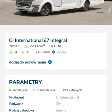
CI International
67 Integral
3
2023 r.
2200 cm
140 KM
4
4
7450 mm
opcja
dodaj do porównania
PARAMETRY
dostępna
niedostępna
-
brak danych
Producent
CI International
Podwozie
Fiat
Rodzaj zabudowy
integra