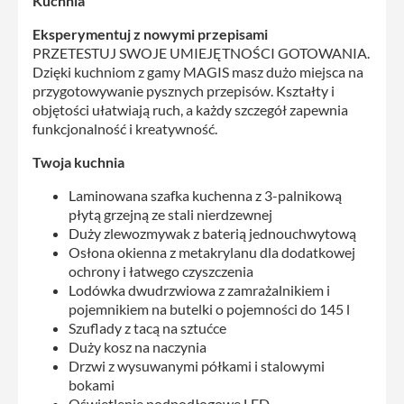
Kuchnia
Eksperymentuj z nowymi przepisami
PRZETESTUJ SWOJE UMIEJĘTNOŚCI GOTOWANIA.
Dzięki kuchniom z gamy MAGIS masz dużo miejsca na
przygotowywanie pysznych przepisów. Kształty i
objętości ułatwiają ruch, a każdy szczegół zapewnia
funkcjonalność i kreatywność.
Twoja kuchnia
Laminowana szafka kuchenna z 3-palnikową
płytą grzejną ze stali nierdzewnej
Duży zlewozmywak z baterią jednouchwytową
Osłona okienna z metakrylanu dla dodatkowej
ochrony i łatwego czyszczenia
Lodówka dwudrzwiowa z zamrażalnikiem i
pojemnikiem na butelki o pojemności do 145 l
Szuflady z tacą na sztućce
Duży kosz na naczynia
Drzwi z wysuwanymi półkami i stalowymi
bokami
Oświetlenie podpodłogowe LED