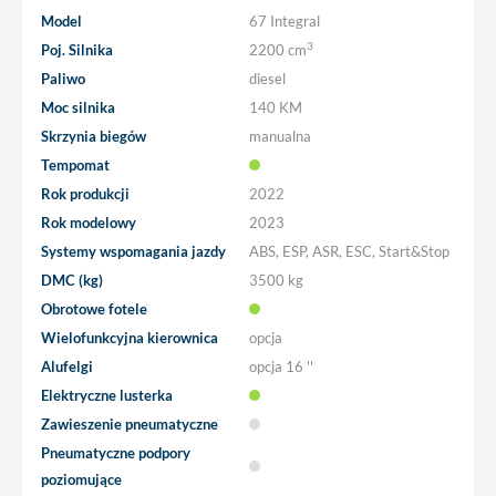
Model
67 Integral
3
Poj. Silnika
2200 cm
Paliwo
diesel
Moc silnika
140 KM
Skrzynia biegów
manualna
Tempomat
Rok produkcji
2022
Rok modelowy
2023
Systemy wspomagania jazdy
ABS, ESP, ASR, ESC, Start&Stop
DMC (kg)
3500 kg
Obrotowe fotele
Wielofunkcyjna kierownica
opcja
Alufelgi
opcja
16 ''
Elektryczne lusterka
Zawieszenie pneumatyczne
Pneumatyczne podpory
poziomujące