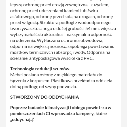
lepszą ochronę przed erozją zewnętrzną i zużyciem,
ochronę przed uderzeniami kamieni lub żwiru
asfaltowego, ochronę przed solą na drogach, ochronę
przed wilgocią. Struktura podłogi z wodoodpornego
tworzywa sztucznego o dużej grubości 54 mm: większa
wytrzymałość strukturalna i maksymalna odporność
na uderzenia. Wytłaczana ochronna obwodowa,
odporna na większą nośność, zapobiega powstawaniu
mostków termicznych i absorpcji wody. Odporna na
ścieranie, antypoślizgowa wyściółka z PVC.
Technologia redukcji szumów.
Mebel posiada osłonę z miękkiego materiału do
łączenia z korpusem. Plastikowa przekładka oddziela
dolną podłogę od szyny podwozia.
STWORZONY DO ODDYCHANIA
Poprzez badanie klimatyzacji i obiegu powietrza w
pomieszczeniach CI wprowadza kampery, które
„oddychają”.