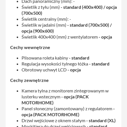
Dach panoramiczny (mm): -
Świetlik z tyłu (mm)
- standard (400x400) / opcja
(700x500)
Świetlik centralny (mm): -
Świetlik w jadalni (mm)
- standard (700x500) /
opcja (900x600)
Świetlik 400x400 (mm) z wentylatorem
- opcja
Cechy wewnętrzne
Plisowana roleta kabiny
- standard
Regulacja wysokości tylnego łóżka
- standard
Obrotowy uchwyt LCD
- opcja
Cechy zewnętrzne
Kamera tylna z monitorem zintegrowanym w
lusterku wstecznym
- opcja (PACK
MOTORHOME
)
Panel słoneczny (zamontowany) z regulatorem
-
opcja (PACK MOTORHOME
)
Drzwi wejściowe z oknem stałym
- standard (XL)
Moskitiera do drzwi wejściowych
- standard