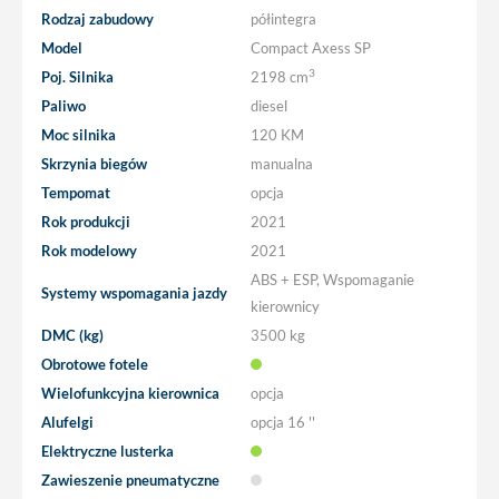
Rodzaj zabudowy
półintegra
Model
Compact Axess SP
3
Poj. Silnika
2198 cm
Paliwo
diesel
Moc silnika
120 KM
Skrzynia biegów
manualna
Tempomat
opcja
Rok produkcji
2021
Rok modelowy
2021
ABS + ESP, Wspomaganie
Systemy wspomagania jazdy
kierownicy
DMC (kg)
3500 kg
Obrotowe fotele
Wielofunkcyjna kierownica
opcja
Alufelgi
opcja
16 ''
Elektryczne lusterka
Zawieszenie pneumatyczne