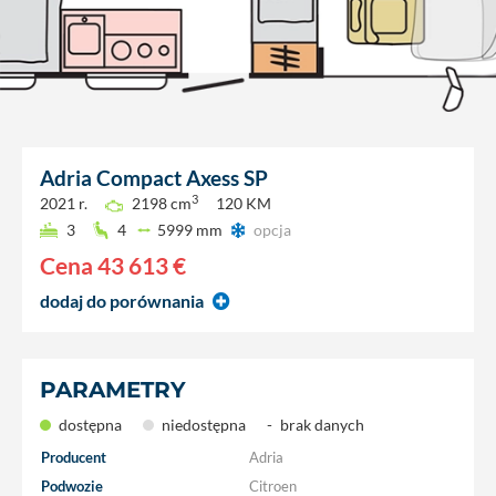
Adria
Compact Axess SP
3
2021 r.
2198 cm
120 KM
3
4
5999 mm
opcja
Cena
43 613 €
dodaj do porównania
PARAMETRY
dostępna
niedostępna
-
brak danych
Producent
Adria
Podwozie
Citroen