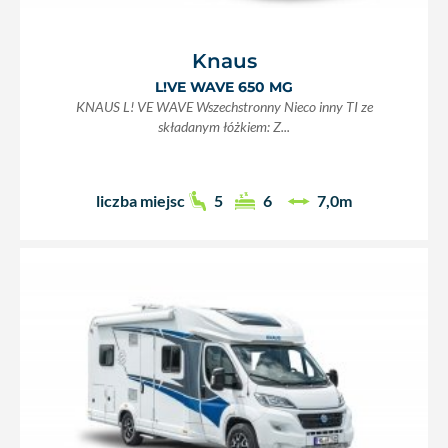
Knaus
L!VE WAVE 650 MG
KNAUS L! VE WAVE Wszechstronny Nieco inny TI ze
składanym łóżkiem: Z...
liczba miejsc
5
6
7,0m