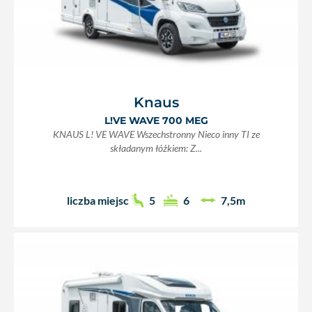
Knaus
L!VE WAVE 700 MEG
KNAUS L! VE WAVE Wszechstronny Nieco inny TI ze
składanym łóżkiem: Z...
liczba miejsc
5
6
7,5m