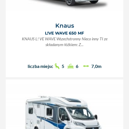
Knaus
L!VE WAVE 650 MF
KNAUS L! VE WAVE Wszechstronny Nieco inny TI ze
składanym łóżkiem: Z...
liczba miejsc
5
6
7,0m