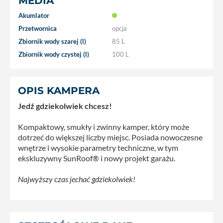
MEDIA
Akumlator
Przetwornica
opcja
Zbiornik wody szarej (l)
85 L
Zbiornik wody czystej (l)
100 L
OPIS KAMPERA
Jedź gdziekolwiek chcesz!
Kompaktowy, smukły i zwinny kamper, który może
dotrzeć do większej liczby miejsc. Posiada nowoczesne
wnętrze i wysokie parametry techniczne, w tym
ekskluzywny SunRoof® i nowy projekt garażu.
Najwyższy czas jechać gdziekolwiek!