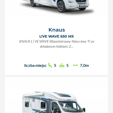
Knaus
L!VE WAVE 650 MX
KNAUS L! VE WAVE Wszechstronny Nieco inny TI ze
składanym łóżkiem: Z...
liczba miejsc
5
5
7,0m