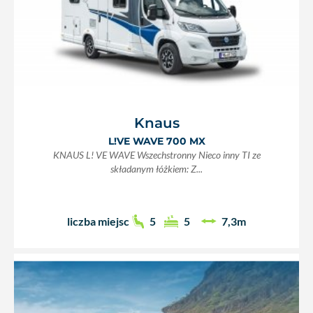
Knaus
L!VE WAVE 700 MX
KNAUS L! VE WAVE Wszechstronny Nieco inny TI ze
składanym łóżkiem: Z...
liczba miejsc
5
5
7,3m