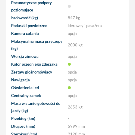
Pneumatyczne podpory
poziomujące
Ładowność (kg)
847 kg
Poduszki powietrzne
kierowcy i pasażera
Kamera cofania
opcja
Maksymalna masa przyczepy
2000 kg
(kg)
Wersja zimowa
opcja
Kolor przedniego zderzaka
Zestaw głośnomówiący
opcja
Nawigacja
opcja
Oświetlenie led
Centralny zamek
opcja
Masa w stanie gotowości do
2653 kg
jazdy (kg)
Przebieg (km)
-
Długość (mm)
5999 mm
Szerokosć (cm)
2120 mm