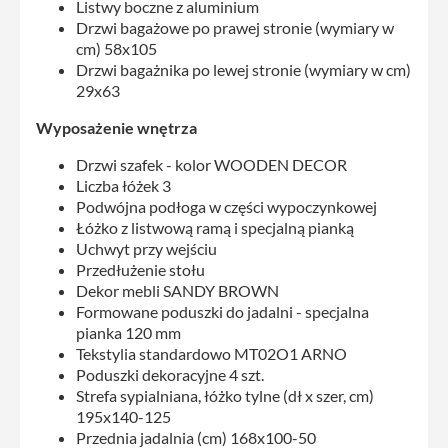
Listwy boczne z aluminium
Drzwi bagażowe po prawej stronie (wymiary w
cm) 58x105
Drzwi bagażnika po lewej stronie (wymiary w cm)
29x63
Wyposażenie wnętrza
Drzwi szafek - kolor WOODEN DECOR
Liczba łóżek 3
Podwójna podłoga w części wypoczynkowej
Łóżko z listwową ramą i specjalną pianką
Uchwyt przy wejściu
Przedłużenie stołu
Dekor mebli SANDY BROWN
Formowane poduszki do jadalni - specjalna
pianka 120 mm
Tekstylia standardowo MT02O1 ARNO
Poduszki dekoracyjne 4 szt.
Strefa sypialniana, łóżko tylne (dł x szer, cm)
195x140-125
Przednia jadalnia (cm) 168x100-50