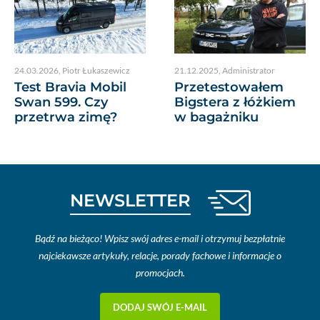
24.03.2026
,
Piotr Łukaszewicz
21.12.2025
,
Administrator
Test Bravia Mobil
Przetestowałem
Swan 599. Czy
Bigstera z łóżkiem
przetrwa zimę?
w bagażniku
NEWSLETTER
Bądź na bieżąco! Wpisz swój adres e-mail i otrzymuj bezpłatnie
najciekawsze artykuły, relacje, porady fachowe i informacje o
promocjach.
DODAJ SWÓJ E-MAIL