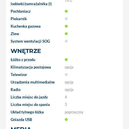
70 L
lodówki/zamrażalnika (l)
Pochłaniacz
Piekarnik
Kuchenka gazowa
Zlew
System wentylacji SOG
WNĘTRZE
Łóżko z przodu
Klimatyzacja postojowa
opcja
Telewizor
Urządzenia multimedialne
opcja
Radio
opcja
Liczba miejsc do jazdy
4
Liczba miejsc do spania
3
Układ tylnego łóżka
poprzeczny
Gniazda USB