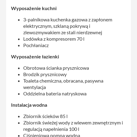
Wyposażenie kuchni
3-palnikowa kuchenka gazowa z zapłonem
elektrycznym, szklaną pokrywą i
zlewozmywakiem ze stali nierdzewnej
Lodówka z kompresorem 70 l
Pochłaniacz
Wyposażenie łazienki
Obrotowa ścianka prysznicowa
Brodzik prysznicowy
Toaleta chemiczna, obracana, pasywna
wentylacja
Oddzielna bateria natryskowa
Instalacja wodna
Zbiornik ścieków 85 l
Zbiornik świeżej wody z wlewem zewnętrznym i
regulacją napełnienia 100 l
Ciśnieniowa pompa wodna